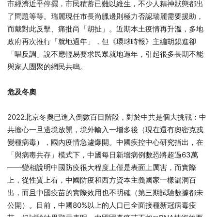
市經濟近乎停擺，市民積蓄已難以維生，不少人精神狀態都出
了問題等等。瑞麗現任市長尚臘邊則極力否認瑞麗需要援助，
而戴對此反擊、痛批尚「胡扯」。近期本土疫情再升溫，多地
政府再次推行「就地過年」，但《環球時報》主編胡錫進卻
「唱反調」說不應輕易要求民眾就地過年，引起很多長期不能
與家人團聚的網民共鳴。
危及冬奧
2022北京冬奧已進入倒數百日階段，對於中共是個大挑戰：中
共擔心一旦邊境放開，境外輸入一增多後（現在還有奧密克戎
變種病毒），國內疫情急遽爆開。中國疾控中心研究指出，在
「與病毒共存」模式下，中國每日新增病例數恐將超過63萬
——變相說明中國防疫很大程度上僅是表面上厲害，而實際
上，從性質上看，中國防疫和西方資本主義國家一樣漏洞百
出，而且中國疫苗的實際效用也不明確（第三期試驗數據都未
公開）。目前，中國80%以上的人口已全面接種新冠病毒疫