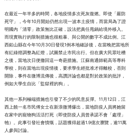
在最近一年半多的時間，各地疫情多次死灰復燃。即使「嚴防
死守」，今年10月開始仍然出現一波本土疫情，而當局為了證
明國內「清零」政策無比正確，設法把責任甩鍋給境外移入。
而現實執行的限制措施也很粗暴、與公開的數字不成比例。江
西鉛山縣在今年10月30日發現1例本地確診後，在當晚把當地所
有紅綠燈調整為紅燈，試圖禁止市民出行。但在廣大民眾吐槽
之後，當地次日便撤回這一奇葩措施。江蘇南通師範高等專科
學校，則在當地出現疫情後，要求學生經批准才得離校，否則
開除，事件在微博流傳後，高讚評論也都是對於政策的批評，
例如大學生自比「監獄裡的狗」。
其他一系列極端措施也引發了不少的民意反彈。11月12日，江
西上饒一名市民傅女士在新浪微博爆出，當地防疫人員將她留
在家中的寵物狗活活打死（即使防疫人員曾承諾不會「處理」
牠）。此事引發社會憤慨，話題獲得超過1.9億次瀏覽，逾11萬
人參與討論。