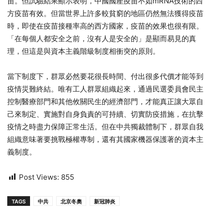
苗。但試驗結果顯示表明，中國國產疫苗不如mRNA技術的西
方疫苗有效。但當世界上許多較貧窮的地區仍然無法獲得疫苗
時，即使在疫苗接種率高的西方國家，疫苗的效果也很有限。
「在每個人都安全之前，沒有人是安全的」是顯而易見的真
理，但這是與資本主義階級制度相衝突的原則。
當下制度下，群眾必然要花很長時間、付出很多代價才能等到
疫情災難終結。唯有工人群眾組織起來，通過民選委員會民主
控制醫療部門和其他攸關民生的經濟部門，才能真正讓大眾自
己來制定、實施對自身負責的可持續、切實防疫措施，在抗擊
疫情之時盡力保障正常生活。但在中共獨裁體制下，群眾自我
組織意味著要挑戰極權專制，還有其國家機器保護著的資本主
義制度。
Post Views:
855
TAGS
中共
北京冬奧
新冠肺炎