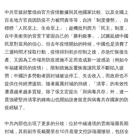
中共官媒頻繁借由官方疫情數據與其他國家比較、以及全國上
百名地方官員因防疫不力被問責等等，自誇「制度優勢」、自
標榜「人民至上、生命至上」；趁機批判西方「民主」制度，
在中美衝突的背景下鞏固自己的「勝利敘事」，試圖延續中國
民眾對當局的信心。但去年疫情開始的時候，中國也是浪費了
三週時間才採取行動，疫情得到初步控制之後，亦急忙恢復生
產、又因為工作場所防疫措施不足而造成新一波感染（例如今
年福建莆田的疫情）。限制措施反覆恢復讓民眾不斷陷入疲
勞；中國許多勞動者因封城被迫停工、失去收入，而政府也不
提供任何經濟援助。隨著嚴厲封城的持續，「清零」的有效性
遭遇越來越多質疑。除了張文宏提出「與病毒共存」外，連一
貫強硬堅持清零的鍾南山也開始說會留意與病毒共存國家的防
疫經驗了。
中共內部也出現了更多的分歧：位於中緬邊境的雲南瑞麗長期
封城，其前副市長戴榮里在10月底發文控訴瑞麗慘狀，包括全