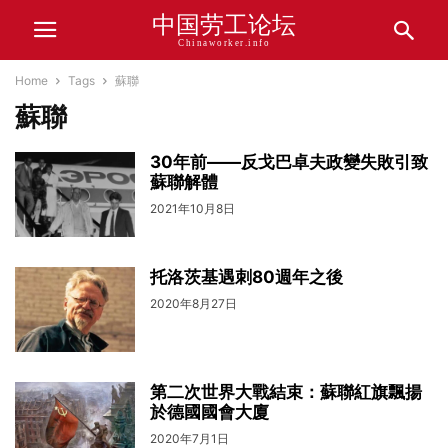
中国劳工论坛
Chinaworker.info
Home
Tags
蘇聯
蘇聯
30年前——反戈巴卓夫政變失敗引致
蘇聯解體
2021年10月8日
托洛茨基遇刺80週年之後
2020年8月27日
第二次世界大戰結束：蘇聯紅旗飄揚
於德國國會大廈
2020年7月1日