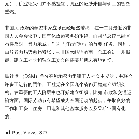
元），矿业钜头们并不感担忧，真正的威胁来自与矿工的衝突
重燃。
非国大 政府的亲资本家立场已经昭然若揭：在十二月最近的非
国大大会会议中，国有化政策被明确拒绝。而祖马总统已经宣
布将反对「暴力示威」作为「打击犯罪」的首要 任务。同时，
由於暴力局势愈趋紧张，与非国大结盟的南非总工会进一步撕
裂。建立工社党和独立工委会的需要前所未有地迫切。
民社运 （DSM）争分夺秒地努力组建工人社会主义党，并联合
许多正进行的鬥争。工社党在全国九个省都开始建立组织架
构。在重要的工人阶层中也开始建立组织，比如 市政和交通运
输方面。国际劳动节有希望成为全国运动的起点，争取良好的
工作和工资、住房、用电和其他基本服务以及采矿业国有化
的。
Post Views:
327