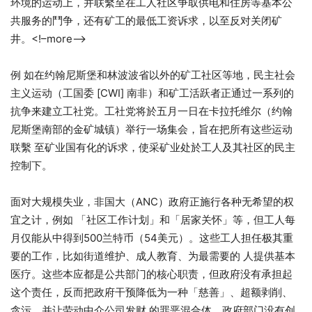
环境的运动上，并联繫至在工人社区争取供电和住房等基本公
共服务的鬥争，还有矿工的最低工资诉求，以至反对关闭矿
井。<!–more–>
例 如在约翰尼斯堡和林波波省以外的矿工社区等地，民主社会
主义运动（工国委 [CWI] 南非）和矿工活跃者正通过一系列的
抗争来建立工社党。工社党将於五月一日在卡拉托维尔（约翰
尼斯堡南部的金矿城镇）举行一场集会，旨在把所有这些运动
联繫 至矿业国有化的诉求，使采矿业处於工人及其社区的民主
控制下。
面对大规模失业，非国大（ANC）政府正施行各种无希望的权
宜之计，例如 「社区工作计划」和「居家关怀」等，但工人每
月仅能从中得到500兰特币（54美元）。这些工人担任极其重
要的工作，比如街道维护、成人教育、为最需要的 人提供基本
医疗。这些本应都是公共部门的核心职责，但政府没有承担起
这个责任，反而把政府干预降低为一种「慈善」、超额剥削、
贪污，并让劳动中介公司发财 的罪恶混合体。政府部门没有创