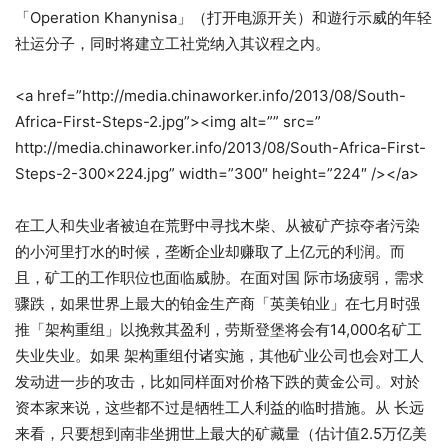
「Operation Khanynisa」（打开电源开关）和遊行示威的年轻
社运分子，同时将建立工社党纳入其议程之内。
<a href=”http://media.chinaworker.info/2013/08/South-
Africa-First-Steps-2.jpg”><img alt=”” src=”
http://media.chinaworker.info/2013/08/South-Africa-First-
Steps-2-300×224.jpg” width=”300″ height=”224″ /></a>
在工人和失业者被迫在荒野中寻找木柴、从被矿产掠夺者污染
的小河里打水的时候，垄断企业却赚取了上亿元的利润。而
且，矿工的工作职位也面临威胁。在面对国 际市场疲弱，需求
骤跌，如果世界上最大的铂金生产商「英美铂业」在七月时强
推「架构重组」以挽救其盈利，劳斯登堡将会有14,000名矿工
失业失业。如果 架构重组付诸实施，其他矿业公司也会对工人
发动进一步的攻击，比如同样面对价格下跌的黄金公司。对於
资本家来说，这些都不过是牺牲工人利益的临时措施。从 长远
来看，只要想到南非坐拥世上最大的矿藏量（估计值2.5万亿美