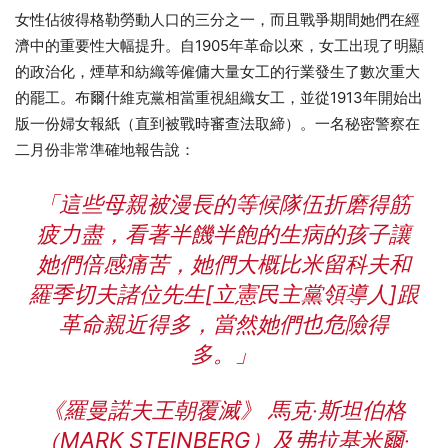
女性佔彼得格勒勞動人口的三分之一，而且戰爭期間她們在經
濟中的重要性大幅提升。自1905年革命以來，女工出現了明顯
的政治化，煙草和紡織等僱傭大量女工的行業發生了數次重大
的罷工。布爾什維克黨相當重視組織女工，並從1913年開始出
版一份婦女報紙（直到被戰時審查法取締）。一名秘密警察在
二月份非常準確地報告說：
「這些母親被漫長的等候隊伍折磨得筋
疲力盡，看著半饑半飽的生病的孩子讓
她們倍感痛苦，她們大概比米留科夫和
羅季切夫諸位先生[立憲民主黨領導人]跟
革命親近得多，當然她們也危險得
多。」
《羅曼諾夫王朝覆滅》 馬克‧斯坦伯格
（MARK STEINBERG）及弗拉基米爾‧