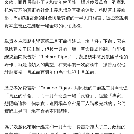
來臨，而且最擔心工人和青年會再造一場以俄國革命、列寧和
托洛茨基的真正的社會主義思想為基礎的運動。特朗普主義崛
起，8個超級富豪的財產與最貧窮的一半人口相當，這些都說明
資本主義正在經歷一場全球的可怕危機。
親資本主義歷史學家將二月革命描述成一場「好」革命，它在
俄國建立了民主制，但被十月的「壞」革命破壞推翻。前里根
總統顧問派普斯（Richard Pipes），寫過幾本關於俄國革命的
著作，就是這類人的典型。在去年的一次訪談中，派普斯說他
計劃慶祝二月革命百週年但完全無視十月革命。
歷史學家費吉斯（Orlando Figes）用同樣的口氣說二月革命是
「真正的革命」，而十月革命是一場「政變」。這些「專家」
想隱瞞這樣一個事實：這兩場革命都是工人階級完成的，它們
實際上是同一場革命的不同階段。
為了妖魔化布爾什維克和十月革命，費吉斯誇大了二月政權的