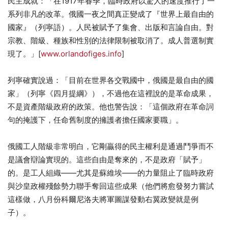
民主成就：「在1917年春季，臨時政府以驚人的速度推行了一
系列非凡的改革。俄國一夜之間真正變成了『世界上最自由的
國家』（列寧語）。人民被賦予了集會、出版和言論自由。對
宗教、階級、種族和性別的法律限制被取消了。成人普選制實
現了。」[
www.orlandofiges.info
]
列寧確實說過：「目前在世界各交戰國中，俄國是最自由的國
家」（列寧《四月提綱》），不過他在這裡說的是革命成果，
不是資產階級政府的政策。他也警告說：「這個政府在革命詞
句的掩護下，任命舊制度的擁護者擔任國家要職」。
俄國工人階級非常明白，它剛贏得的民主權利是通過鬥爭而不
是議會辯論實現的。這些自由是奪來的，不是政府「賦予」
的。是工人組織——尤其是蘇維埃——的力量阻止了臨時政府
與沙皇政權殘餘勢力聯手奪回這些成果（他們將愈發努力嘗試
這樣做，八月份科爾尼洛夫將軍圖謀發動右翼政變就是例
子）。