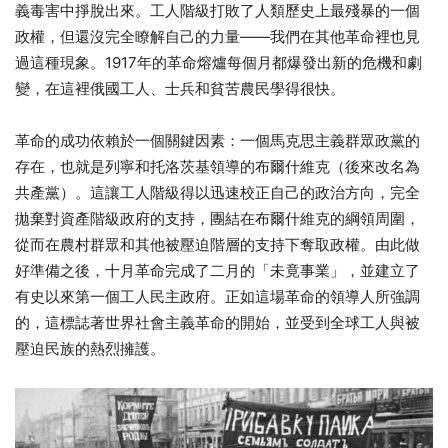
義毒害中掙脫出來。工人階級打敗了人類歷史上最殘暴的一個
政權，但還沒完全瞭解自己的力量——我們在其他革命裡也見
過這種現象。1917年的革命熔爐每個月都爆發出新的危機和劇
變，在這裡俄國工人、士兵和貧苦農民學得很快。
革命的成功依賴於一個關鍵因素：一個馬克思主義群眾政黨的
存在，也就是列寧和托洛茨基領導的布爾什維克（後來改名為
共產黨）。這讓工人階級得以迅速校正自己的政治方向，完全
拋棄對資產階級政府的支持，團結在布爾什維克的綱領周圍，
從而在農村群眾和其他被壓迫階層的支持下奪取政權。由此做
好準備之後，十月革命完成了二月的「未竟事業」，並建立了
有史以來第一個工人民主政府。正如這場革命的領導人所強調
的，這標誌著世界社會主義革命的開始，並受到全球工人與被
壓迫民族的熱烈擁護。