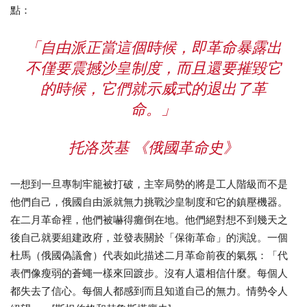
點：
「自由派正當這個時候，即革命暴露出
不僅要震撼沙皇制度，而且還要摧毀它
的時候，它們就示威式的退出了革
命。」
托洛茨基 《俄國革命史》
一想到一旦專制牢籠被打破，主宰局勢的將是工人階級而不是
他們自己，俄國自由派就無力挑戰沙皇制度和它的鎮壓機器。
在二月革命裡，他們被嚇得癱倒在地。他們絕對想不到幾天之
後自己就要組建政府，並發表關於「保衛革命」的演說。一個
杜馬（俄國偽議會）代表如此描述二月革命前夜的氣氛：「代
表們像瘦弱的蒼蠅一樣來回踱步。沒有人還相信什麼。每個人
都失去了信心。每個人都感到而且知道自己的無力。情勢令人