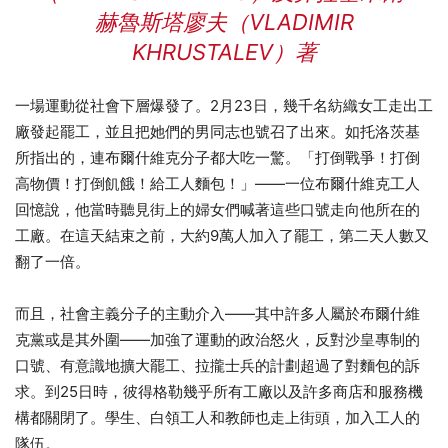
赫魯斯塔廖夫（VLADIMIR
KHRUSTALEV）著
一場運動從社會下層爆發了。2月23日，幾千名紡織女工走出工
廠發起罷工，並且把她們的男同志也號召了出來。如托洛茨基
所指出的，連布爾什維克分子都大吃一驚。「打倒戰爭！打倒
高物價！打倒飢餓！給工人麵包！」——一位布爾什維克工人
回憶說，他當時聽見街上的婦女們喊著這些口號走向他所在的
工廠。在這天結束之前，大約9萬人加入了罷工，第二天人數又
翻了一倍。
而且，社會主義分子的主動介入——其中許多人屬於布爾什維
克黨或是其外圍——加強了運動的政治怒火，反對沙皇專制的
口號、有意識地擴大罷工、拉攏士兵的計劃超過了對麵包的訴
求。到25日時，彼得格勒幾乎所有工廠以及許多商店和服務機
構都關閉了。學生、白領工人和教師也走上街頭，加入工人的
隊伍。