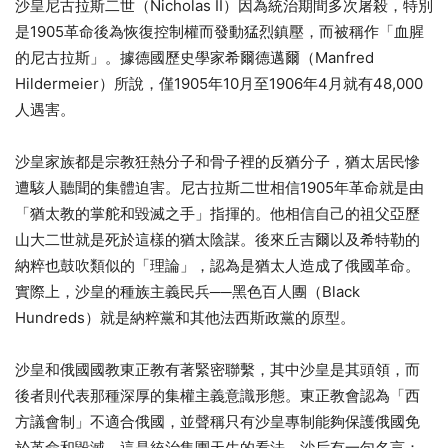
沙皇尼古拉斯二世（Nicholas II）因為統治期間多次屠殺，特別
是1905革命後為恢復控制權而發動猛烈鎮壓，而被稱作「血腥
的尼古拉斯」。據德國歷史學家希爾德邁爾（Manfred
Hildermeier）所說，僅1905年10月至1906年4月就有48,000
人遇害。
沙皇家族都是宗教狂熱分子和骨子裡的反猶分子，猶太居民慘
遭駭人聽聞的集體迫害。尼古拉斯二世相信1905年革命就是由
「猶太教的掌舵和毀滅之手」指揮的。他相信自己的祖父亞歷
山大二世就是死於這樣的猶太陰謀。後來丘吉爾以及希特勒的
納粹也鼓吹類似的「理論」，認為是猶太人造成了俄國革命。
實際上，沙皇的種族主義民兵──黑色百人團（Black
Hundreds）就是納粹黨和其他法西斯政黨的原型。
沙皇和俄國國教東正教有著緊密聯繫，其中沙皇是其頭領，而
後者則代表那種深厚的集權主義意識形態。東正教會認為「西
方議會制」不適合俄國，並聲稱只有沙皇專制能夠保護俄國免
於革命和毀滅。這是統治集團天生的看法。沙后有一句名言：