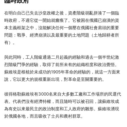
臨時政府
在明白自己已失去沙皇政權之後，資產階級胡亂拼湊了一個臨
時政府，不過它從一開始就癱瘓了。它被困在俄國已崩潰的資
本主義框架之中，沒能解決任何一個壓在俄國社會肩頭的重要
問題：戰爭、經濟崩潰以及最重要的土地問題（土地歸耕者所
有）。
與此同時，工人階級通過二月起義的經驗和過去一個半世紀激
烈階級鬥爭的經驗，取得了前所未有的組織程度和政治覺悟。
蘇維埃是根植於未成功的1905年革命的經驗的，就這一方面來
說，它以更大的規模重新出現，對革命是至關重要的。
彼得格勒蘇維埃有3000名來自大多數工廠和工作場所的民選代
表。代表們沒有經濟特權，而且隨時可以被召回，讓蘇維埃成
為有史以來最民主的政治制度和工人政府的雛形。蘇維埃湧現
於俄國各地，而且吸收了士兵和農村群眾。