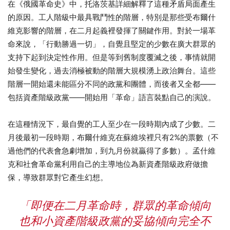
在《俄國革命史》中，托洛茨基詳細解釋了這種矛盾局面產生
的原因。工人階級中最具戰鬥性的階層，特別是那些受布爾什
維克影響的階層，在二月起義裡發揮了關鍵作用。對於一場革
命來說，「行動勝過一切」，自覺且堅定的少數在廣大群眾的
支持下起到決定性作用。但是等到舊制度覆滅之後，事情就開
始發生變化，過去消極被動的階層大規模湧上政治舞台。這些
階層一開始還未能區分不同的政黨和團體，而後者又全都——
包括資產階級政黨——開始用「革命」語言裝點自己的演說。
在這種情況下，最自覺的工人至少在一段時期內成了少數。二
月後最初一段時期，布爾什維克在蘇維埃裡只有2%的票數（不
過他們的代表會急劇增加，到九月份就贏得了多數）。孟什維
克和社會革命黨利用自己的主導地位為新資產階級政府做擔
保，導致群眾對它產生幻想。
「即便在二月革命時，群眾的革命傾向
也和小資產階級政黨的妥協傾向完全不