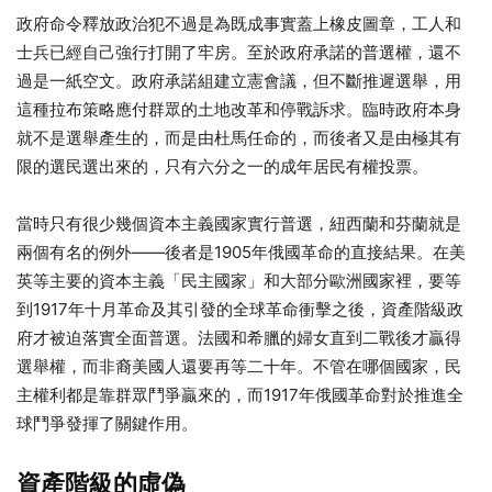
政府命令釋放政治犯不過是為既成事實蓋上橡皮圖章，工人和
士兵已經自己強行打開了牢房。至於政府承諾的普選權，還不
過是一紙空文。政府承諾組建立憲會議，但不斷推遲選舉，用
這種拉布策略應付群眾的土地改革和停戰訴求。臨時政府本身
就不是選舉產生的，而是由杜馬任命的，而後者又是由極其有
限的選民選出來的，只有六分之一的成年居民有權投票。
當時只有很少幾個資本主義國家實行普選，紐西蘭和芬蘭就是
兩個有名的例外——後者是1905年俄國革命的直接結果。在美
英等主要的資本主義「民主國家」和大部分歐洲國家裡，要等
到1917年十月革命及其引發的全球革命衝擊之後，資產階級政
府才被迫落實全面普選。法國和希臘的婦女直到二戰後才贏得
選舉權，而非裔美國人還要再等二十年。不管在哪個國家，民
主權利都是靠群眾鬥爭贏來的，而1917年俄國革命對於推進全
球鬥爭發揮了關鍵作用。
資產階級的虛偽