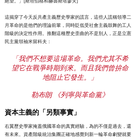
絕望。」[斯坦伯格和赫魯斯塔廖夫]
這揭穿了今天反共產主義歷史學家的謊言，這些人謊稱領導二
月革命的是他們的理論前輩，同時貶低受社會主義鼓舞的工人
階級的決定性作用。推翻這種歷史歪曲的不是別人，正是立憲
民主黨領袖米留科夫：
「我們不想要這場革命。我們尤其不希
望它在戰爭時期到來。而且我們曾拚命
地阻止它發生。」
勒布朗 《列寧與革命黨》
資本主義的「另類事實」
右翼歷史學家掩蓋俄國革命的真實經驗，為的不僅是過去，還
有未來。資產階級統治集團正確地感覺到新一輪革命劇變就要