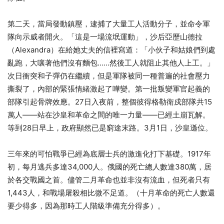
第二天，當局發動鎮壓，逮捕了大量工人活動分子，並命令軍
隊向示威者開火。「這是一場流氓運動」，沙后亞歷山德拉
（Alexandra）在給她丈夫的信裡寫道：「小伙子和姑娘們到處
亂跑，大嚷著他們沒有麵包……然後工人就阻止其他人上工。」
次日衝突和子彈仍在繼續，但是軍隊被同一種普遍的社會壓力
撕裂了，內部的緊張情緒激起了嘩變。第一批叛變軍官起義的
部隊引起骨牌效應。27日入夜前，整個彼得格勒衛戍部隊共15
萬人——站在沙皇和革命之間的唯一力量——已經土崩瓦解。
等到28日早上，政府顯然已是窮途末路。3月1日，沙皇遜位。
三年來的可怕戰爭已經為底層士兵的激進化打下基礎。1917年
初，每月逃兵多達34,000人。俄國的死亡總人數達380萬，居
於各交戰國之首。儘管二月革命也並非沒有流血，但死者只有
1,443人，和戰場屠殺相比微不足道。（十月革命的死亡人數還
要少得多，因為那時工人階級準備充分得多）。