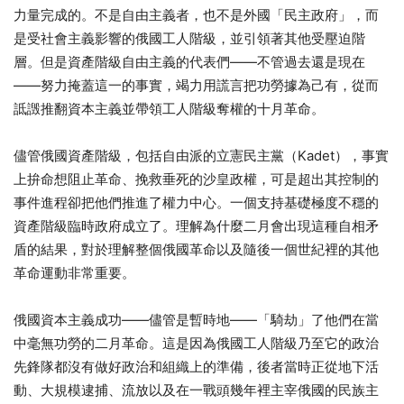
力量完成的。不是自由主義者，也不是外國「民主政府」，而
是受社會主義影響的俄國工人階級，並引領著其他受壓迫階
層。但是資產階級自由主義的代表們——不管過去還是現在
——努力掩蓋這一的事實，竭力用謊言把功勞據為己有，從而
詆譭推翻資本主義並帶領工人階級奪權的十月革命。
儘管俄國資產階級，包括自由派的立憲民主黨（Kadet），事實
上拚命想阻止革命、挽救垂死的沙皇政權，可是超出其控制的
事件進程卻把他們推進了權力中心。一個支持基礎極度不穩的
資產階級臨時政府成立了。理解為什麼二月會出現這種自相矛
盾的結果，對於理解整個俄國革命以及隨後一個世紀裡的其他
革命運動非常重要。
俄國資本主義成功——儘管是暫時地——「騎劫」了他們在當
中毫無功勞的二月革命。這是因為俄國工人階級乃至它的政治
先鋒隊都沒有做好政治和組織上的準備，後者當時正從地下活
動、大規模逮捕、流放以及在一戰頭幾年裡主宰俄國的民族主