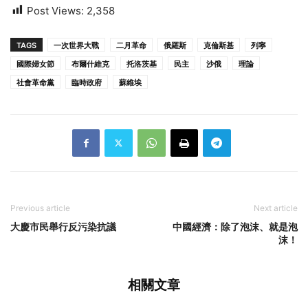
Post Views:
2,358
TAGS
一次世界大戰
二月革命
俄羅斯
克倫斯基
列寧
國際婦女節
布爾什維克
托洛茨基
民主
沙俄
理論
社會革命黨
臨時政府
蘇維埃
Previous article
Next article
大慶市民舉行反污染抗議
中國經濟：除了泡沫、就是泡
沫！
相關文章