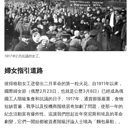
1917年2月抗議的女工。
婦女指引道路
彼得格勒女工迸發出二月革命的第一粒火花。自1911年以來，
國際婦女節（俄歷2月23日，也就是公歷3月8日）已經成為俄
國工人階級集會和抗議的日子。1917年，通貨膨脹嚴重，食物
短缺普遍，戰爭以及投機商囤積居奇加劇了問題，使那一年的
紀念活動富有爆炸性。這讓我們想起近年突尼斯和埃及的革命
劇變，它們一開始都被資產階級評論人士嗤為「麵包暴動」。