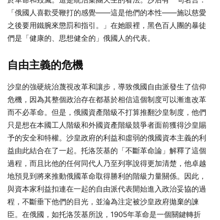
「俄國人喜歡受鞭打的感覺——這是他們的本性——施以慈愛
之後要用鐵腕來懲罰和指引。」在她眼裡，黑色百人團的暴徒
們是「健康的、思想健全的」俄國人的代表。
自由主義的危機
沙皇的強硬統治蔑視改革和讓步，導致俄國自由派發生了信仰
危機，因為其整個政治存在都基於相信這個制度可以漸進改革
而不必革命。但是，俄國資產階級不打算推翻沙皇制度，他們
只是想在本國工人階級和外國資產階級競爭者面前獲得沙皇賜
予的安全和特權。沙皇政府的利益和虛弱的俄國資本主義的利
益由此結合在了一起。托洛茨基的「不斷革命論」解釋了這個
過程，而且比他的任何同代人乃至列寧說得更加清楚，他卓越
地預見到將來推動俄國革命取得勝利的階級力量關係。因此，
與資本家利益扣連在一起的自由派代表開始進入政治妥協的過
程，不斷垂下他們的目光，並淪為注定被沙皇政府拋棄的諫
臣。在俄國，如托洛茨基所說，1905年革命是一個關鍵轉折