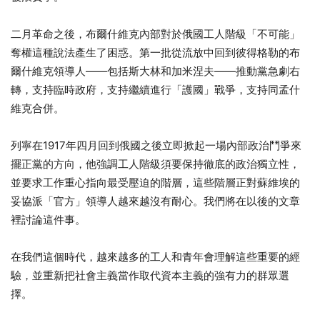
二月革命之後，布爾什維克內部對於俄國工人階級「不可能」
奪權這種說法產生了困惑。第一批從流放中回到彼得格勒的布
爾什維克領導人——包括斯大林和加米涅夫——推動黨急劇右
轉，支持臨時政府，支持繼續進行「護國」戰爭，支持同孟什
維克合併。
列寧在1917年四月回到俄國之後立即掀起一場內部政治鬥爭來
擺正黨的方向，他強調工人階級須要保持徹底的政治獨立性，
並要求工作重心指向最受壓迫的階層，這些階層正對蘇維埃的
妥協派「官方」領導人越來越沒有耐心。我們將在以後的文章
裡討論這件事。
在我們這個時代，越來越多的工人和青年會理解這些重要的經
驗，並重新把社會主義當作取代資本主義的強有力的群眾選
擇。