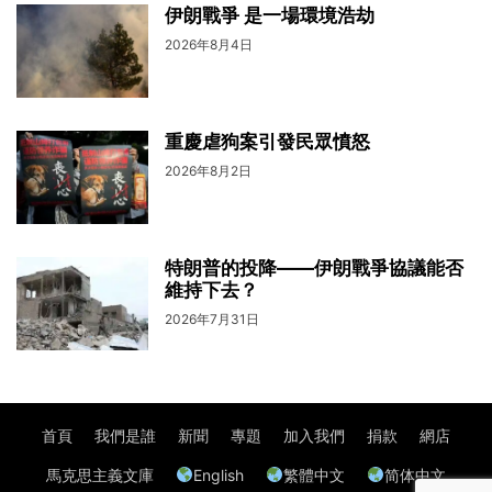
伊朗戰爭 是一場環境浩劫
2026年8月4日
重慶虐狗案引發民眾憤怒
2026年8月2日
特朗普的投降——伊朗戰爭協議能否
維持下去？
2026年7月31日
首頁
我們是誰
新聞
專題
加入我們
捐款
網店
馬克思主義文庫
English
繁體中文
简体中文