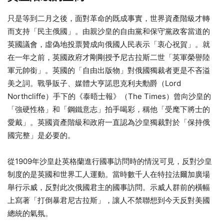
只是等到二月之後，面對革命的既成事實，世界資產階級才轉
而支持「民主俄國」。由親沙皇的自由黨和保守黨政客當道的
英國議會，虛偽地投票贊成向俄國人民表示「衷心祝賀」。就
在一年之前，英國政府才剛剛授予尼古拉斯二世「英軍榮譽陸
軍元帥銜」。英國的「自由出版物」對俄國獨裁者更是不吝溢
美之詞。戰爭販子、媒體大亨諾思克利夫勳爵（Lord
Northcliffe）手下的《泰晤士報》（The Times）曾向沙皇的
「強硬性格」和「鋼鐵意志」拍手喝彩，稱他「受麾下將士的
愛戴」。英國資產階級和政府一直認為沙皇獨裁對於「保持俄
國完整」是必要的。
從1909年沙皇赴英格蘭進行國事訪問時的情況可見，反對沙皇
制度的是英國和世界工人運動。當時數千人在特拉法爾加廣場
舉行示威，反對此次俄國君主的國事訪問。示威人群前的橫幅
上寫著「打倒暴君尼古拉斯」，讓人不禁聯想到今天反對美國
總統的氣氛。