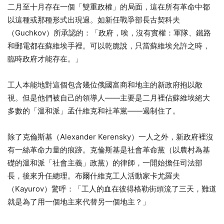
二月至十月存在一個「雙重政權」的局面，這在所有革命中都
以這種或那種形式出現過。如新任戰爭部長古契科夫
（Guchkov）所承認的：「政府，唉，沒有實權：軍隊、鐵路
和郵電都在蘇維埃手裡。可以乾脆說，只當蘇維埃允許之時，
臨時政府才能存在。」
工人本能地對這個包含幾位俄國富商和地主的新政府抱以敵
視。但是他們被自己的領導人——主要是二月裡佔蘇維埃絕大
多數的「溫和派」孟什維克和社革黨——遏制住了。
除了克倫斯基（Alexander Kerensky）一人之外，新政府裡沒
有一絲革命力量的痕跡。克倫斯基是社會革命黨（以農村為基
礎的溫和派「社會主義」政黨）的律師，一開始擔任司法部
長，後來升任總理。布爾什維克工人活動家卡尤羅夫
（Kayurov）驚呼：「工人的血在彼得格勒街頭流了三天，難道
就是為了用一個地主來代替另一個地主？」