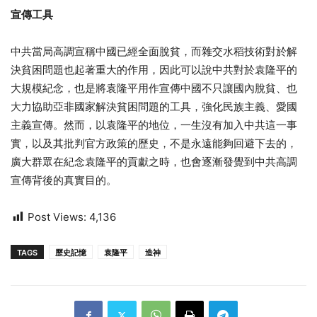
宣傳工具
中共當局高調宣稱中國已經全面脫貧，而雜交水稻技術對於解
決貧困問題也起著重大的作用，因此可以說中共對於袁隆平的
大規模紀念，也是將袁隆平用作宣傳中國不只讓國內脫貧、也
大力協助亞非國家解決貧困問題的工具，強化民族主義、愛國
主義宣傳。然而，以袁隆平的地位，一生沒有加入中共這一事
實，以及其批判官方政策的歷史，不是永遠能夠回避下去的，
廣大群眾在紀念袁隆平的貢獻之時，也會逐漸發覺到中共高調
宣傳背後的真實目的。
Post Views:
4,136
TAGS
歷史記憶
袁隆平
造神