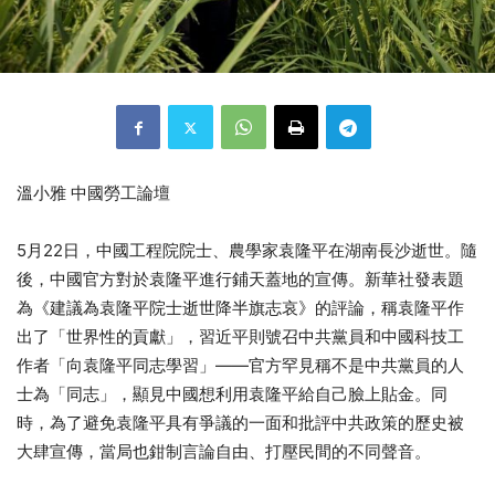
溫小雅 中國勞工論壇
5月22日，中國工程院院士、農學家袁隆平在湖南長沙逝世。隨
後，中國官方對於袁隆平進行鋪天蓋地的宣傳。新華社發表題
為《建議為袁隆平院士逝世降半旗志哀》的評論，稱袁隆平作
出了「世界性的貢獻」，習近平則號召中共黨員和中國科技工
作者「向袁隆平同志學習」——官方罕見稱不是中共黨員的人
士為「同志」，顯見中國想利用袁隆平給自己臉上貼金。同
時，為了避免袁隆平具有爭議的一面和批評中共政策的歷史被
大肆宣傳，當局也鉗制言論自由、打壓民間的不同聲音。