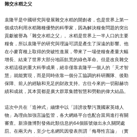
雜交水稻之父
袁隆平是中國研究與發展雜交水稻的開創者，也是世界上第一
個成功利用水稻雜種優勢的科學家，因為解決糧食問題的突出
貢獻被譽為「雜交水稻之父」。水稻是世界上一半人口的主要
糧食，所以袁隆平的研究與理論可謂是產生了深遠的影響。他
在小麥育種上取得的突破性進展，帶來了一場使糧食產量大幅
增長、結束了世界大部分地區飢荒的綠色革命。但是改良雜交
水稻這樣的重大科學成果，絕非僅靠袁隆平一個人的「天才智
慧」就能實現，而是同時依靠一個分工協調的科研團隊、後勤
保障、前人的經驗和充足的財政支持。古往今來的一切顯赫功
績和成就，其本質都是廣大群眾集體智慧和勞動的偉大結晶。
這次中共在「造神式」緬懷中以「誹謗攻擊污蔑國家英雄人
物」為理由加強言論監管，各大網絡平台也配合當局進行有關
審查。新浪微博對發佈此類信息的64個賬號做出永久關閉處
罰。在兩天內，至少七名網民因發表所謂「侮辱性言論」（實