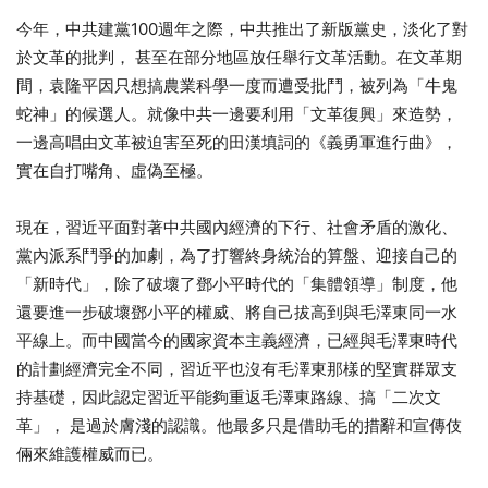
今年，中共建黨100週年之際，中共推出了新版黨史，淡化了對
於文革的批判， 甚至在部分地區放任舉行文革活動。在文革期
間，袁隆平因只想搞農業科學一度而遭受批鬥，被列為「牛鬼
蛇神」的候選人。就像中共一邊要利用「文革復興」來造勢，
一邊高唱由文革被迫害至死的田漢填詞的《義勇軍進行曲》，
實在自打嘴角、虛偽至極。
現在，習近平面對著中共國內經濟的下行、社會矛盾的激化、
黨內派系鬥爭的加劇，為了打響終身統治的算盤、迎接自己的
「新時代」，除了破壞了鄧小平時代的「集體領導」制度，他
還要進一步破壞鄧小平的權威、將自己拔高到與毛澤東同一水
平線上。而中國當今的國家資本主義經濟，已經與毛澤東時代
的計劃經濟完全不同，習近平也沒有毛澤東那樣的堅實群眾支
持基礎，因此認定習近平能夠重返毛澤東路線、搞「二次文
革」， 是過於膚淺的認識。他最多只是借助毛的措辭和宣傳伎
倆來維護權威而已。