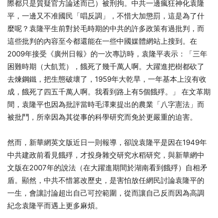
際都只是質疑官方論述而已）被刑拘。中共一邊瘋狂神化袁隆
平，一邊又不准國民「唱反調」，不惜大加懲罰，這是為了什
麼呢？袁隆平生前對於毛時期的中共的許多政策有過批判，而
這些批判的內容至今都還能在一些中國媒體網站上搜到。在
2009年接受《廣州日報》的一次專訪時，袁隆平表示：「三年
困難時期（大飢荒），餓死了幾千萬人啊。大躍進把樹都砍了
去煉鋼鐵，把生態破壞了，1959年大乾旱，一年基本上沒有收
成，餓死了四五千萬人啊。我看到路上有5個餓殍。」 在文革期
間，袁隆平也因為批評當時毛澤東提出的農業「八字憲法」而
被批鬥，所幸因為其從事的科學研究而免於更嚴重的迫害。
然而，新華網英文版近日一則報導，卻說袁隆平是因在1949年
中共建政前看見餓殍，才投身雜交研究水稻研究，與新華網中
文版在2007年的說法（在大躍進期間於湖南看到餓殍）自相矛
盾。顯然，中共不惜篡改歷史，是害怕放任網民討論袁隆平的
一生，會讓討論超出自己可控範圍，從而讓自己反而因為高調
紀念袁隆平而遇上更多麻煩。