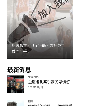
組織起來，共同行動，為社會主
義而鬥爭！
最新消息
加入
中國內地
重慶虐狗案引發民眾憤怒
2026年8月2日
國際
特朗普的投降——伊朗戰爭