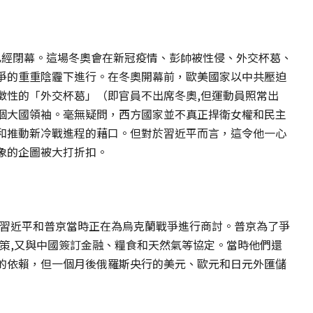
0日已經閉幕。這場冬奧會在新冠疫情、彭帥被性侵、外交杯葛、
爭的重重陰霾下進行。在冬奧開幕前，歐美國家以中共壓迫
徵性的「外交杯葛」（即官員不出席冬奧,但運動員照常出
個大國領袖。毫無疑問，西方國家並不真正捍衛女權和民主
和推動新冷戰進程的藉口。但對於習近平而言，這令他一心
象的企圖被大打折扣。
,習近平和普京當時正在為烏克蘭戰爭進行商討。普京為了爭
政策,又與中國簽訂金融、糧食和天然氣等協定。當時他們還
的依賴，但一個月後俄羅斯央行的美元、歐元和日元外匯儲