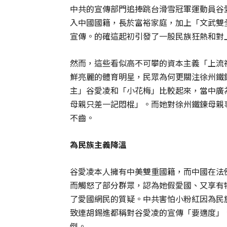
中共的宣傳部門追捧跳台滑雪冠軍運動員谷
入中國國籍，長於富裕家庭，加上「文武雙
宣傳。的確這起初引發了一股民族狂熱和對
然而，這些看似高不可攀的資本主義「上流
鮮亮麗的體育明星，民眾為何更關注徐州鐵
主」谷愛凌和「小花梅」比較起來，當中廣
母親只差一記悶棍」。而她對徐州鐵鍊母親
不齒。
為民族主義降溫
谷愛凌本人擁有中美雙重國籍，而中國在法
而觸怒了部分群眾，認為她假愛國、又享有
了愛國網民的質疑。中共害怕小粉紅因為民
致連胡錫進都稱對谷愛凌的宣傳「要適度」
倒。