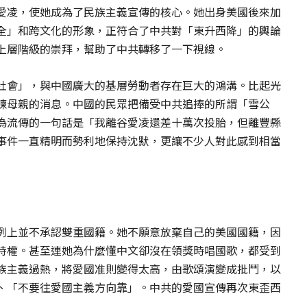
愛凌，使她成為了民族主義宣傳的核心。她出身美國後來加
全」和跨文化的形象，正符合了中共對「東升西降」的輿論
上層階級的崇拜，幫助了中共轉移了一下視線。
社會」，與中國廣大的基層勞動者存在巨大的鴻溝。比起光
鍊母親的消息。中國的民眾把備受中共追捧的所謂「雪公
為流傳的一句話是「我離谷愛凌還差十萬次投胎，但離豐縣
事件一直精明而勢利地保持沈默，更讓不少人對此感到相當
例上並不承認雙重國籍。她不願意放棄自己的美國國籍，因
特權。甚至連她為什麼懂中文卻沒在領獎時唱國歌，都受到
族主義過熱，將愛國准則變得太高，由歌頌演變成批鬥，以
、「不要往愛國主義方向靠」。中共的愛國宣傳再次東歪西