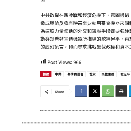
中共政權在新冷戰和經濟危機下，意圖通過
造成輿論反彈有時甚至要動用審查機器來鉗
為這股力量使他的外交和鎮壓手段都要強硬
動群眾看著宣傳機器所描繪的歌舞昇平，再
的虛幻謊言，轉而尋求挑戰獨裁政權和資本
Post Views:
966
標籤
中共
冬季奧運會
普京
民族主義
習近平
Share