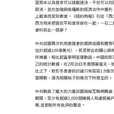
習原本以為普京可以速戰速決，不但可以向
歐洲，並在加強與俄羅斯的經濟合作中獲利
上戰車而受到牽連。《紐約時報》引述「西
西方用來把習近平和普京綁在一起，一石二
會料到此一惡夢？
中共試圖再次利用奧運會的獎牌成績和體育
估計超過100億美元），民眾對此的關心
所掩蓋。相比起富豪明星運動員，中國的民
己的統計數據，在2月20日冬奧閉幕當天，
比之下，對於冬奧會的討論只有區區1.9億
面開動，清洗相關帖子的情況下所發生的。
中共動員了龐大的力量試圖操縱互聯網輿論。《
期間，至少有超過3,000個機器人和虛假
導,並扼制所有批評的聲音。