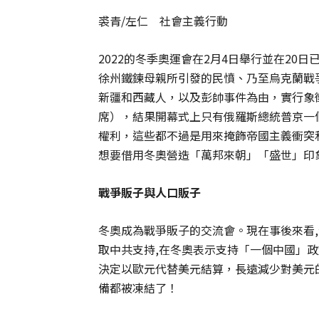
裘青/左仁 社會主義行動
2022的冬季奧運會在2月4日舉行並在2
徐州鐵鍊母親所引發的民憤、乃至烏克蘭戰
新疆和西藏人，以及彭帥事件為由，實行象
席），結果開幕式上只有俄羅斯總統普京一
權利，這些都不過是用來掩飾帝國主義衝突
想要借用冬奧營造「萬邦來朝」「盛世」印
戰爭販子與人口販子
冬奧成為戰爭販子的交流會。現在事後來看
取中共支持,在冬奧表示支持「一個中國」
決定以歐元代替美元結算，長遠減少對美元
備都被凍結了！