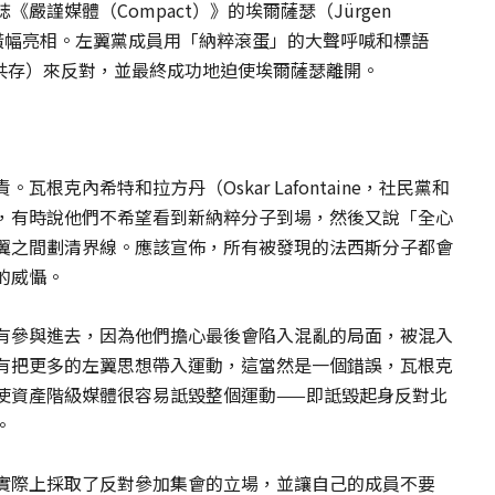
嚴謹媒體（Compact）》的埃爾薩瑟（Jürgen
一個橫幅亮相。左翼黨成員用「納粹滾蛋」的大聲呼喊和標語
平共存）來反對，並最終成功地迫使埃爾薩瑟離開。
根克內希特和拉方丹（Oskar Lafontaine，社民黨和
，有時說他們不希望看到新納粹分子到場，然後又說「全心
翼之間劃清界線。應該宣佈，所有被發現的法西斯分子都會
的威懾。
有參與進去，因為他們擔心最後會陷入混亂的局面，被混入
有把更多的左翼思想帶入運動，這當然是一個錯誤，瓦根克
使資產階級媒體很容易詆毀整個運動——即詆毀起身反對北
。
實際上採取了反對參加集會的立場，並讓自己的成員不要