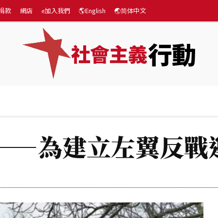
捐款
網店
✊加入我們
🌎English
🌏简体中文
行動
社會主義
專題
💰捐款
網店
✊加入我們
🌎English

——為建立左翼反戰