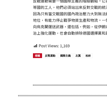
反戰運動需要一個國際主義的階級觀點。它
等國的工人，他們必須站出來反對交戰的統
因為只有當交戰國的國內政治壓力大到無法
地位，有能力停止戰爭物資生產和物流。一
向烏克蘭運送武器，還包括，例如，從伊朗
治上強化運動，也會自動排除德國選擇黨和
Post Views:
1,169
標籤
反戰運動
國際主義
左翼
柏林
Share