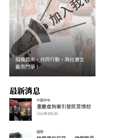
組織起來，共同行動，為社會主
義而鬥爭！
最新消息
加入
中國內地
重慶虐狗案引發民眾憤怒
2026年8月2日
國際
特朗普的投降——伊朗戰爭