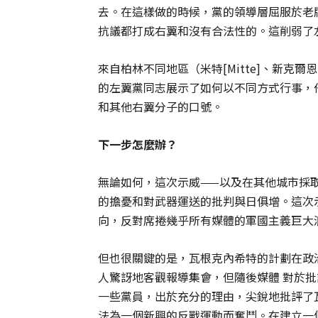
去。在這樣做的時候，黨的領導層屈服於老
抗議都打成右翼和沒有合法性的。這削弱了
來自柏林不同地區（米特[Mitte]、新克爾恩[Ne
的左翼黨同志展示了如何以不同方式行事，他
和其他右翼分子的口號。
下一步怎麼辦？
無論如何，這次示威——以及在其他城市採
的擔憂和對武器運送的批判與日俱增。這次
向，反對席捲幾乎所有媒體的軍國主義巨大
但也很關鍵的是，瓦根克內希特的計劃在政
人驚訝地客觀報導集會，但隨後媒體 對於
一些黨員，出於充分的理由，尖銳地批評了
法為一個新興的反戰運動而奮鬥。在建立一