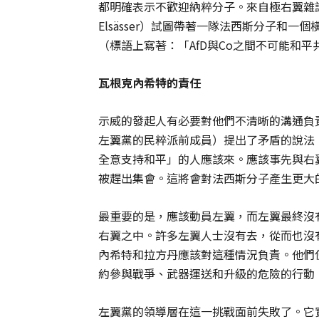
都明確表示不歡迎納粹分子。來自極右翼雜誌《
Elsässer）試圖帶著一隊法西斯分子和
（標語上寫著：「AfD與Co之間不可能和
瓦根克內希特的責任
示威的發起人有必要對他們不清晰的溝通負責。瓦
左翼黨的民粹派前成員）提出了矛盾的說法
全意支持和平」的人應該來。應該事先與右
被趕出集會。這將會對法西斯分子產生更大
最重要的是，應該動員左翼，而左翼最終沒
右翼之中。許多左翼人士沒有去，從而也沒
內希特和拉方丹應該對這種情況負責。他們
約參與戰爭、武器運送和升級的危險的行動
左翼黨的領導層在這一挑戰面前失敗了。它