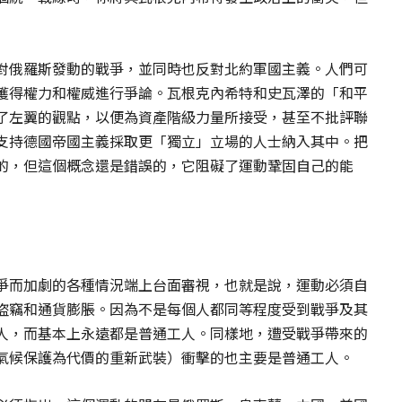
對俄羅斯發動的戰爭，並同時也反對北約軍國主義。人們可
獲得權力和權威進行爭論。瓦根克內希特和史瓦澤的「和平
了左翼的觀點，以便為資產階級力量所接受，甚至不批評聯
支持德國帝國主義採取更「獨立」立場的人士納入其中。把
的，但這個概念還是錯誤的，它阻礙了運動鞏固自己的能
爭而加劇的各種情況端上台面審視，也就是說，運動必須自
盜竊和通貨膨脹。因為不是每個人都同等程度受到戰爭及其
人，而基本上永遠都是普通工人。同樣地，遭受戰爭帶來的
氣候保護為代價的重新武裝）衝擊的也主要是普通工人。