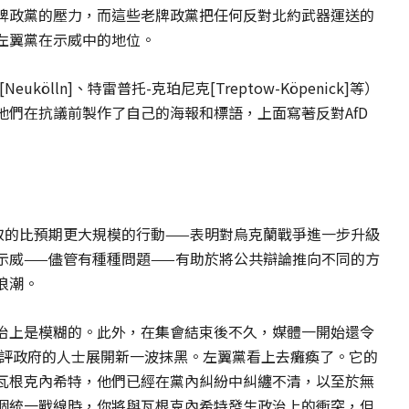
牌政黨的壓力，而這些老牌政黨把任何反對北約武器運送的
左翼黨在示威中的地位。
ukölln]、特雷普托-克珀尼克[Treptow-Köpenick]等）
們在抗議前製作了自己的海報和標語，上面寫著反對AfD
取的比預期更大規模的行動——表明對烏克蘭戰爭進一步升級
示威——儘管有種種問題——有助於將公共辯論推向不同的方
浪潮。
治上是模糊的。此外，在集會結束後不久，媒體一開始還令
批評政府的人士展開新一波抹黑。左翼黨看上去癱瘓了。它的
瓦根克內希特，他們已經在黨內糾紛中糾纏不清，以至於無
個統一戰線時，你將與瓦根克內希特發生政治上的衝突，但