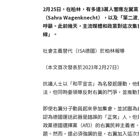
2
月
25
日，在柏林，有多達
3
萬人響應左翼黨
（
Sahra Wagenknecht
），以及「第二波
呼籲。此前幾天，主流媒體和政黨對這次集
線」。
社會主義替代（ISA德國）於柏林報導
（本文首次發表於2023年2月27日）
抗議人士以「和平宣言」為名發起運動，他
法，但同時要領導反對右翼的鬥爭，並推動
即使右翼分子動員起來參加集會，並試圖為
認為德國運送武器是錯誤的「正常」人。但
政黨德國選擇黨（AfD）的右翼民粹主義者
題。然而，還必須強調的是，右翼加入這次