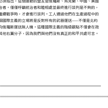
必須指出，這個運動的盟友是俄羅斯、烏克蘭、中國、美國
治者。僅僅呼籲統治者和睦相處並最終進行談判是不夠的，
繼續戰爭時，才會進行談判。工人通過他們在生產過程中的
個國際主義的立場將是反對所有的武器運送——不僅是北約
向俄羅斯運送無人機。這種國際主義的階級觀點不僅會在政
其他右翼分子，因為我們與他們沒有真正的和平共處可言。