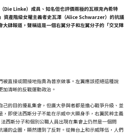
（
Die Linke
）成員、知名但也評價兩極的瓦根克內希特
」資產階級女權主義者史瓦澤（
Alice Schwarzer
）的抗議
會大肆報道，聲稱這是一個右翼分子和左翼分子的「交叉陣
們被直接或間接地指責為普京做事。左翼應該拒絕這種說
更加清晰的反戰運動政治。
自己的目的擾亂集會，但廣大參與者都是擔心戰爭升級、並
是，即使法西斯分子不能在示威中大顯身手，右翼民粹主義
、法西斯分子和個別公職人員出現在集會上仍然是一個問
抗議的企圖，顯然遭到了反對。從舞台上和示威隊伍，人們