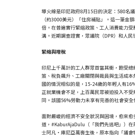
導火線是印尼政府8月15日的決定：580名
（約3000美元）「住房補貼」。這一筆金
倍。在普遍實行緊縮政策、工人消費能力受
溝。近期調查證實，眾議院（DPR）和人民
緊縮與增稅
印尼上千萬計的工人群眾首當其衝，飽受總統普拉
策、稅負飆升、工廠關閉與裁員與生活成本
國的情況相似的是，15-24歲的年輕人有
正就業機會不足，上百萬民眾被迫投入不受
同。該國56%勞動力未享有完善的社會安
面對嚴峻的經濟不安全狀況與困境，愈來愈
道，#KaburAjaDulu（「我們先逃吧」
士阿凡‧庫尼亞萬喪生後，原本指向「議會