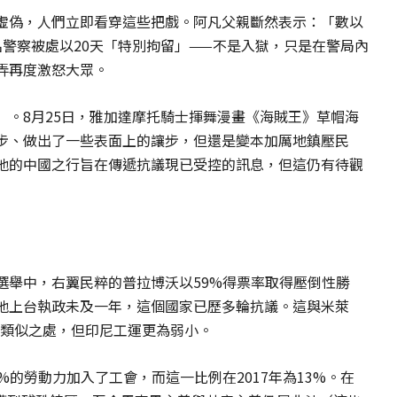
虛偽，人們立即看穿這些把戲。阿凡父親斷然表示：「數以
警察被處以20天「特別拘留」——不是入獄，只是在警局內
弄再度激怒大眾。
」。8月25日，雅加達摩托騎士揮舞漫畫《海賊王》草帽海
步、做出了一些表面上的讓步，但還是變本加厲地鎮壓民
他的中國之行旨在傳遞抗議現已受控的訊息，但這仍有待觀
選舉中，右翼民粹的普拉博沃以59%得票率取得壓倒性勝
他上台執政未及一年，這個國家已歷多輪抗議。這與米萊
有些許類似之處，但印尼工運更為弱小。
%的勞動力加入了工會，而這一比例在2017年為13%。在