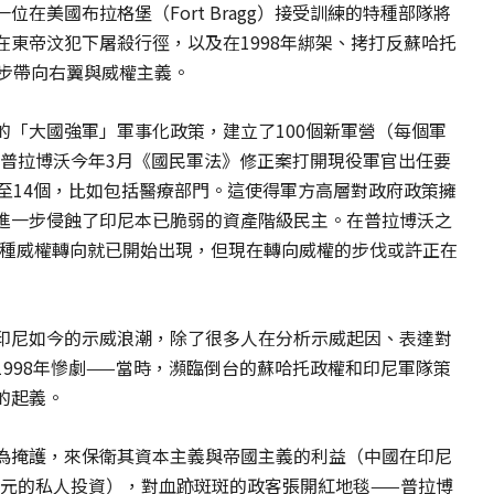
在美國布拉格堡（Fort Bragg）接受訓練的特種部隊將
東帝汶犯下屠殺行徑，以及在1998年綁架、拷打反蘇哈托
一步帶向右翼與威權主義。
的「大國強軍」軍事化政策，建立了100個新軍營（每個軍
營。普拉博沃今年3月《國民軍法》修正案打開現役軍官出任要
至14個，比如包括醫療部門。這使得軍方高層對政府政策擁
進一步侵蝕了印尼本已脆弱的資產階級民主。在普拉博沃之
期，這種威權轉向就已開始出現，但現在轉向威權的步伐或許正在
印尼如今的示威浪潮，除了很多人在分析示威起因、表達對
998年慘劇——當時，瀕臨倒台的蘇哈托政權和印尼軍隊策
的起義。
為掩護，來保衛其資本主義與帝國主義的利益（中國在印尼
億美元的私人投資），對血跡斑斑的政客張開紅地毯——普拉博