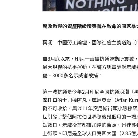
腐敗傲慢的資產階級精英藏在致命的國家暴
葉瀾 中國勞工論壇、國際社會主義道路（I
自8月底以來，印尼一直被抗議運動所震撼，
最大規模的抗爭運動。在警方與軍隊對示威進
傷、3000多名示威者被捕。
這一波抗議是今年2月印尼全國抗議浪潮「
摩托車的士司機阿凡‧庫尼亞萬（Affan Ku
發不可收拾，與2011年突尼斯街頭小販穆罕默德
世引發了整個阿拉伯世界隨後幾個月的一場
短數日，示威從首都雅加達的街頭，迅速蔓延
上街頭。印尼是全球人口第四大國（2.85億