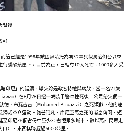
力背後
SA）
而這已經是1998年該國蘇哈托為期32年獨裁統治倒台以來
行殘酷鎮壓下，目前為止，已經有10人死亡、1000多人受
黑暗印尼」的延續，導火線是政客特權與腐敗。當一名21歲
rniawan）在8月28日遭一輛裝甲警車撞死後，公眾怒火便一
·布瓦吉吉（Mohamed Bouazizi）之死類似。他的離
反獨裁革命運動。隨著阿凡‧庫尼亞萬之死的消息傳開，短
至印尼38個省份中至少32省裡眾多城市，數以萬計民眾走
人口），東西橫跨超過5000公里。