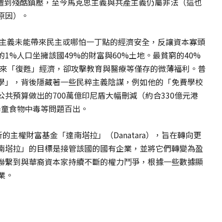
工運遭到殘酷鎮壓，至今馬克思主義與共產主義仍屬非法（這也
原因）。
本主義未能帶來民主或哪怕一丁點的經濟安全，反讓資本寡頭
1%人口坐擁該國49%的財富與60%土地。最貧窮的40%
減來「復甦」經濟，卻攻擊教育與醫療等僅存的微薄福利。普
學」，背後隱藏著一些民粹主義陰謀，例如他的「免費學校
共預算做出的700萬億印尼盾大幅刪減（約合330億元港
學童食物中毒等問題百出。
主權財富基金「達南塔拉」（Danatara），旨在轉向更
南塔拉」的目標是接管該國的國有企業，並將它們轉變為盈
聯繫到與華裔資本家持續不斷的權力鬥爭，根據一些數據顯
業。