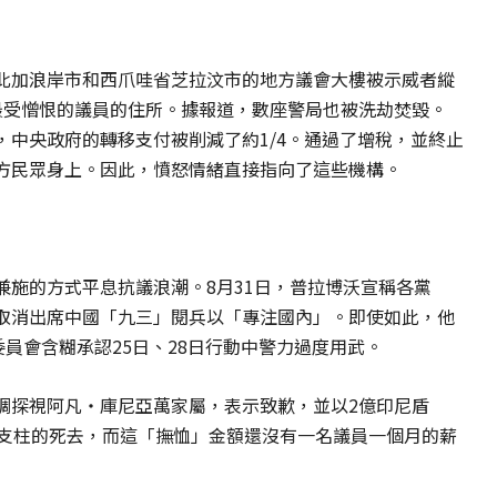
北加浪岸市和西爪哇省芝拉汶市的地方議會大樓被示威者縱
最受憎恨的議員的住所。據報道，數座警局也被洗劫焚毀。
中央政府的轉移支付被削減了約1/4。通過了增稅，並終止
方民眾身上。因此，憤怒情緒直接指向了這些機構。
兼施的方式平息抗議浪潮。8月31日，普拉博沃宣稱各黨
取消出席中國「九三」閱兵以「專注國內」。即使如此，他
員會含糊承認25日、28日行動中警力過度用武。
調探視阿凡‧庫尼亞萬家屬，表示致歉，並以2億印尼盾
濟支柱的死去，而這「撫恤」金額還沒有一名議員一個月的薪