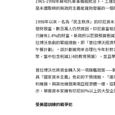
1965-1998年蘇哈托軍事獨裁統治下，
是未遭取締的無政府主義能蓬勃發展的一個
1998年以來，名為「民主秩序」的印尼資
發財致富、數百萬人仍然貧困。印尼最富裕的
只擁有1.4%的財富。新政府以巨額預算刪
拉博沃急劇的緊縮措施，即「普拉博沃經濟
午餐計劃」。該計劃被用來合理化今年針對公
幣，當中包含削減1/4的教育預算），並且
普拉博沃也將資金轉入另一項旗艦政策——新的
具「國家資本主義」色彩的干預措施。「達
利機器。與其他幾個東南亞經濟體一樣，這
示，華裔資本家擁有印尼80%以上的大型企
受美國訓練的戰爭犯