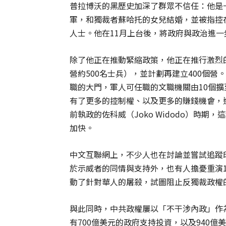
普拉博沃的黑歷史加深了群眾不信任：他是一位
軍，和獨裁者蘇哈托的女兒結婚，並被指控在
人士。他在11月上台後，將政府與政治進
除了他正在推動緊縮政策，他正在推行激烈
營約500名士兵），並計劃再建立400個
職的大門，軍人可任職的文職機關由10個擴
有了更多的控制權、以及更多的賺錢機會，
前執政的佐科威（Joko Widodo）時
加快。
中文互聯網上，不少人也在討論並嘗試追蹤
於示威者的同情與支持外，也有人擔憂重演1
動了針對華人的屠殺，試圖阻止反獨裁政權
與此同時，中共政權屢以「不干涉內政」作
有700億美元的政府支持投資，以及940