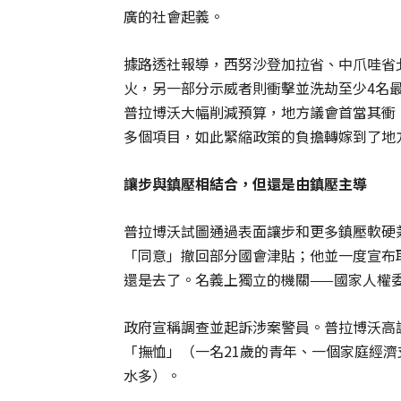
廣的社會起義。
據路透社報導，西努沙登加拉省、中爪哇省
火，另一部分示威者則衝擊並洗劫至少4名
普拉博沃大幅削減預算，地方議會首當其衝，
多個項目，如此緊縮政策的負擔轉嫁到了地
讓步與鎮壓相結合，但還是由鎮壓主導
普拉博沃試圖通過表面讓步和更多鎮壓軟硬
「同意」撤回部分國會津貼；他並一度宣布
還是去了。名義上獨立的機關——國家人權委
政府宣稱調查並起訴涉案警員。普拉博沃高
「撫恤」（一名21歲的青年、一個家庭經
水多）。