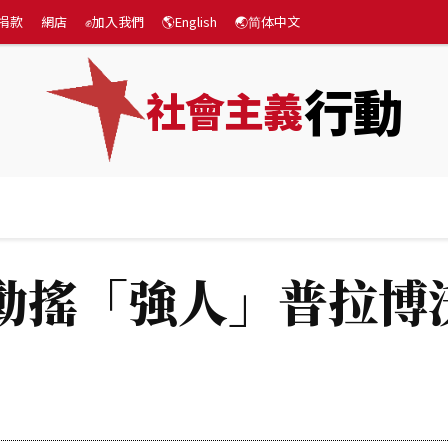
捐款
網店
✊加入我們
🌎English
🌏简体中文
行動
社會主義
專題
💰捐款
網店
✊加入我們
🌎English

動搖「強人」普拉博