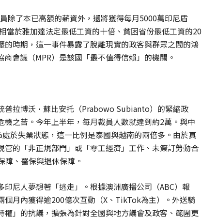
議員除了本已高額的薪資外，還將獲得每月5000萬印尼盾
額相當於雅加達法定最低工資的十倍、貧困省份最低工資的20
壓的時期，這一事件暴露了脫離現實的政客與群眾之間的鴻
協商會議（MPR）是該國「最不值得信賴」的機關。
博沃·蘇比安托（Prabowo Subianto）的緊縮政
危機之苦。今年上半年，每月裁員人數就達到約2萬。與中
16%處於失業狀態，這一比例是泰國與越南的兩倍多。由於真
規管的「非正規部門」或「零工經濟」工作、未簽訂勞動合
全保障、醫保與退休保障。
多印尼人夢想著「逃走」。根據澳洲廣播公司（ABC）報
）在兩個月內獲得逾200億次互動（X、TikTok為主）。外送騎
特權」的抗議，擴張為針對全國與地方議會及政客、範圍更