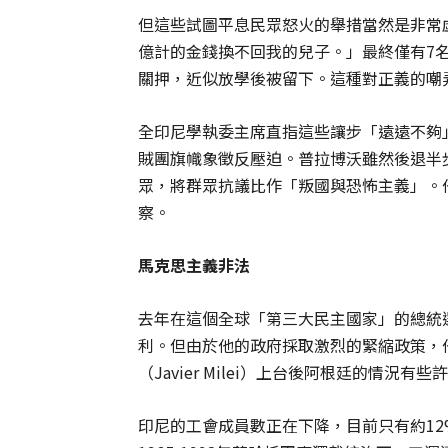
但這些試圖平息民眾怒火的舉措當然是非常
億計的金錢換不回我的兒子。」最終僅有7名
關押，近似放學後被留下。這種對正義的嘲
全印尼學執委主席直指這些讓步「遠遠不夠
賊團旗幟象徵反壓迫。普拉博沃雖然後退半
眾，將群眾抗議比作「叛國與恐怖主義」。
察。
馬克思主義非法
去年在這個全球「第三大民主國家」的總統
利。但由於他的政府採取激烈的緊縮政策，
（Javier Milei）上台後阿根廷的情況
印尼的工會成員數正在下降，目前只有約12