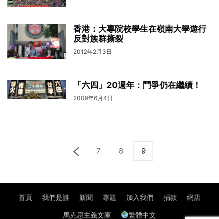
香港：大專院校學生在嶺南大學遊行
反對族群撕裂
2012年2月3日
「六四」20週年：鬥爭仍在繼續！
2009年6月4日
7
8
9
首頁
我們是誰
新聞
專題
加入我們
捐款
網店
馬克思主義文庫
繁體中文