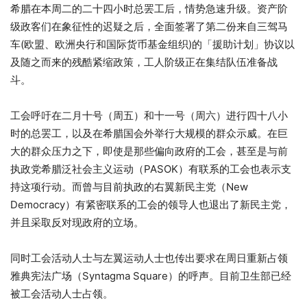
希腊在本周二的二十四小时总罢工后，情势急速升级。
资产阶
级政客们在象征性的迟疑之后，全面签署了第二份来自三驾马
车(欧盟、欧洲央行和国际货币基金组织)的「援助计划」协议以
及随之而来的残酷紧缩政策，工人阶级正在集结队伍准备战
斗。
工会呼吁在二月十号（周五）和十一号（周六）进行四十八小
时的总罢工，以及在希腊国会外举行大规模的群众示威。在巨
大的群众压力之下，即使是那些偏向政府的工会，甚至是与前
执政党希腊泛社会主义运动（PASOK）有联系的工会也表示支
持这项行动。而曾与目前执政的右翼新民主党（New
Democracy）有紧密联系的工会的领导人也退出了新民主党，
并且采取反对现政府的立场。
同时工会活动人士与左翼运动人士也传出要求在周日重新占领
雅典宪法广场（Syntagma Square）的呼声。目前卫生部已经
被工会活动人士占领。