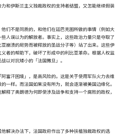
势力和伊斯兰主义独裁政权的支持者结盟，又怎能继续假装
，他们不是同质的，和他们在廷巴克图所做的事情（例如大
一些人误以为的解放者。事实上，这些政治力量只是夺取了
比亚崩溃的局势而被释放的圣战分子等）站了出来。这些伊
主义者的帮助下，破坏了形成中的利比亚革命。根据人权监
圣战以对抗矮小的「法国撒旦」。
「阿富汗困境」，是高风险的。这是关于使用军队火力去维
做的一样。而法国如果没有所为，就会逐渐被美国边缘化。
这解释了奥朗德为何即使涉及战争和支持一个腐败的政权，
其他解决办法下，法国政府作出了多种扶植独裁政权的选