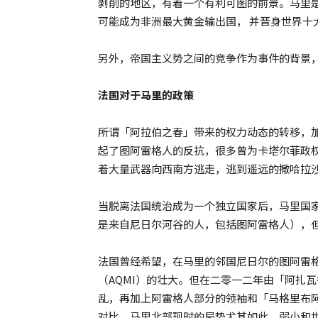
剥削的地区，有着一个有利可图的前景。马里
可能成为非洲最大黄金输出国， 并晋身世界十
另外，帝国主义势之间的竞争作为事件的背景
法国对于马里的政策
所谓「阿拉伯之春」带来的权力动态的转移，
起了图阿雷格人的反抗，很多曾为卡塔尔菲政
着大量武器向西南方逃走，逃到遥远的撒哈拉
当脱离法国统治成为一个独立国家后，马里国
是来自尼日尔河谷的人，包括图阿雷格人），
法国曾经希望，在马里的邻国尼日尔的图阿雷
（AQMI）的壮大。但在二零一二年由「阿扎
乱，再加上阿雷格人部分的领袖和「马格里布
对比。马里北部现时的局势尤其如此，弱小和