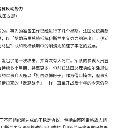
右翼反动势力
员会法国支部）
兆的。事先的准备工作已经进行了几个星期。法国总统奥朗
里，以「帮助马里总统抵抗伊斯兰主义势力的进攻」。伊斯
而马里军队和政权预期中的崩溃则加速了事态的发展。
，发起了第一次攻击，并首次有人死亡。军队的参谋人员宣
会持续多个星期，甚至更多。但前任法国总理德维尔潘却认
国的军事介入是以「打击恐怖份子」作为借口掩饰，但事实
和伊拉克的「反恐战争」一样，直至开战后十年的今天仍然
基于不同组织所达成的不稳定协议，包括由图阿雷格族人组
由伊斯兰主义和圣战教徒所组成的「伊斯兰马格里布阿尔盖