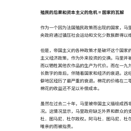
殖民的后果和资本主义的危机
=
国家的瓦解
作为一个因为法国殖民政策而出现的国家，马
央政府通过镇压社会运动和文化少数族群得以
但是，帝国主义的各种政策才是破坏这个国家
主义经济政策，作为外来投资的交换。马里并
而以牺牲其他农作品的生产为代价。而在一九九
长数字的背后，伴随着国家和经济的衰退。这
僻地区经历了最严重的衰退。棉花的价格在二
棉花的收益还不足以补偿成本。
虽然在过去二十年，马里被帝国主义描绘成西
况。这情况显示，马里政府缺乏外界和群众的
杜．图马尼．杜尔政权。阿马杜．图马尼．杜
唯亲的而被指责。