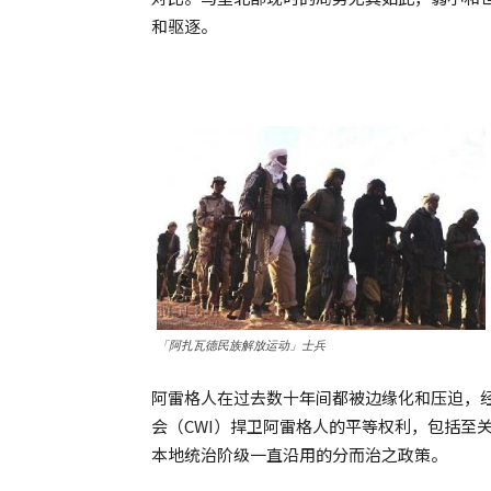
和驱逐。
「阿扎瓦德民族解放运动」士兵
阿雷格人在过去数十年间都被边缘化和压迫，
会（CWI）捍卫阿雷格人的平等权利，包括至
本地统治阶级一直沿用的分而治之政策。