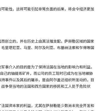
的可能性，这将可能引起非常负面的后果，将会令经济更加
益而创立的，并在历史上由其法殖支配。萨赫勒区域的国家
、毛里塔尼亚、马里、阿尔及利亚、布基纳法索和乍得等国
次军事介入的目的是为了保持法国在当地的影响力和利益。
属于自己的铀提炼矿井，而公司的员工现时已成为在当地被胁
挟持事件以及其后的屠杀，是由阿尔盖达组织所发动的，目
，战争使当地的法国和西方国家的移民和工人处于危险状
了法国资本家的利益，尤其在萨赫勒是少数尚未完全开发和