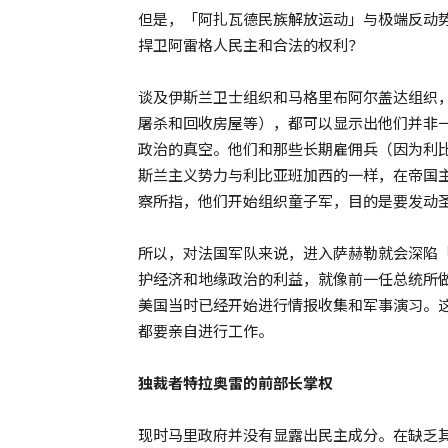
但是，「阿扎瓦德民族解放运动」与极端反动
捍卫阿雷格人民主和合法的权利？
谈及伊斯兰卫士组织和马格里布阿尔盖达组织
屠杀和回收房屋等），都可以显示出他们并非
政治的真空。他们和那些长期雇佣兵（因为利
斯兰主义势力与利比亚班加西的一样，在帝国
察所指，他们开始组织童子军，目的是要发动
所以，对法国军队来说，进入萨赫勒就会深陷
护经济和地缘政治的利益，就像前一任总统所
美国当时已经开始进行情报收集和军事演习。
都要亲自进行工作。
独裁者特拉奥雷的前部长掌权
现时马里政府并没有显露出民主成分。在缺乏