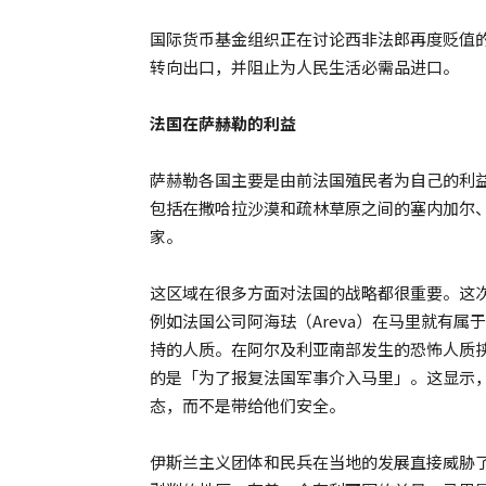
国际货币基金组织正在讨论西非法郎再度贬值
转向出口，并阻止为人民生活必需品进口。
法国在萨赫勒的利益
萨赫勒各国主要是由前法国殖民者为自己的利
包括在撒哈拉沙漠和疏林草原之间的塞内加尔
家。
这区域在很多方面对法国的战略都很重要。这
例如法国公司阿海珐（Areva）在马里就有
持的人质。在阿尔及利亚南部发生的恐怖人质
的是「为了报复法国军事介入马里」。这显示
态，而不是带给他们安全。
伊斯兰主义团体和民兵在当地的发展直接威胁