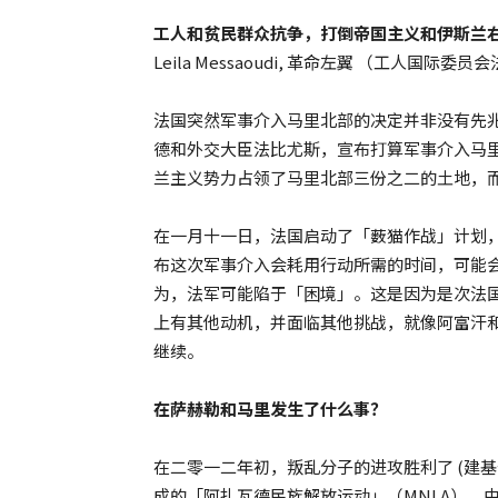
工人和贫民群众抗争，打倒帝国主义和伊斯兰
Leila Messaoudi, 革命左翼 （工人国际委
法国突然军事介入马里北部的决定并非没有先
德和外交大臣法比尤斯，宣布打算军事介入马
兰主义势力占领了马里北部三份之二的土地，
在一月十一日，法国启动了「薮猫作战」计划
布这次军事介入会耗用行动所需的时间，可能
为，法军可能陷于「困境」。这是因为是次法
上有其他动机，并面临其他挑战，就像阿富汗
继续。
在萨赫勒和马里发生了什么事？
在二零一二年初，叛乱分子的进攻胜利了 (建
成的「阿扎瓦德民族解放运动」（MNLA）、