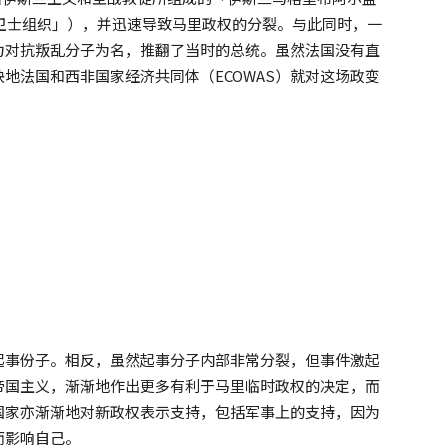
斯兰卫士组织」），并迅速导致马里政权的分裂。与此同时，一
力对抗叛乱分子为名，推翻了当时的总统。虽然法国没有直
地法国和西非国家经济共同体（ECOWAS）就对这场政变
起事份子。相反，虽然起事分子内部非常分裂，但事件激起
帝国主义，渐渐地作出更多有利于马里临时政权的决定，而
国家亦渐渐地对新政权表示支持，包括军事上的支持，因为
而影响自己。