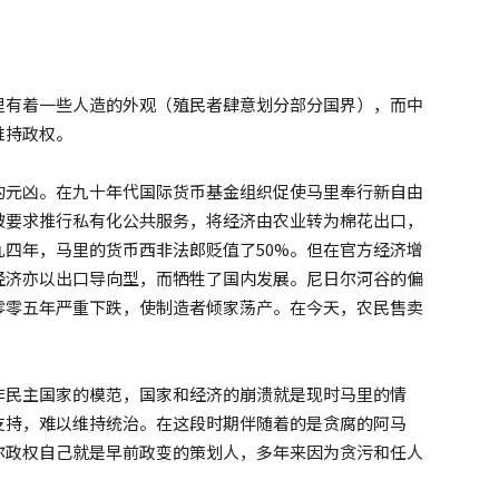
里有着一些人造的外观（殖民者肆意划分部分国界），而中
维持政权。
的元凶。在九十年代国际货币基金组织促使马里奉行新自由
被要求推行私有化公共服务，将经济由农业转为棉花出口，
四年，马里的货币西非法郎贬值了50%。但在官方经济增
经济亦以出口导向型，而牺牲了国内发展。尼日尔河谷的偏
零零五年严重下跌，使制造者倾家荡产。在今天，农民售卖
非民主国家的模范，国家和经济的崩溃就是现时马里的情
支持，难以维持统治。在这段时期伴随着的是贪腐的阿马
尔政权自己就是早前政变的策划人，多年来因为贪污和任人