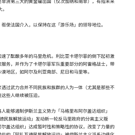
是非洲第三大的黄金输出国（仅次加纳和南非），有指未来
大。
，驱使法国介入，以保持在这「游乐场」的领导地位。
加速了酝酿多年的马里危机。利比亚卡塔尔菲的倒下起初激
权服务，并作为了卡塔尔菲军队重要部分的阿雷格战士，带
沙漠地区，如阿尔及利亚南部、尼日和马里等。
家透过武力合并不同民族和族群的人为一体（尤其是那些不
但这些人继续被压迫。
格人能够遏制伊斯兰主义势力「马格里布阿尔盖达组织」
瓦德民族解放运动」发动新一轮反马里政府的分离主义叛
阿尔盖达组织」达成暂时性和策略性的协议，改变了力量的
世俗的「阿扎瓦德民族解放运动」被伊斯兰主义派系边缘化