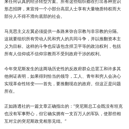
来任何认真的经济转型方案。所有这些组织都在打出各种意识
形态招牌，来宣传一个小部分高层人士享有大量物质特权而大
部分人不得不滑向底部的社会。
马克思主义左翼必须提供一条路来弥合宗教与非宗教的分隔。
这就要组织所有劳动人民和穷人的共同斗争，并以推翻资本主
义为目标。这样的斗争也应该包含捍卫平等的政治权利，包括
所有人信仰或不信仰宗教而不受到政府干涉的权利。
今年突尼斯发生的这两场历史性的反政府群众总罢工和许多其
他例证表明，如果得到恰当的领导，工人、青年和穷人会决心
实现革命性转变——首先，要推翻现在的政府。但这正是问题
所在。
正如路透社的一篇文章正确指出的：“突尼斯总工会既没有坦克
也没有军事野心，但它确实拥有一支百万人的军队，使那些相
互对立的突尼斯政党相形见绌。”