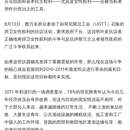
言论自由和基本民主权利——尤其是女性权利——还被当权者
用作分而治之的工具。
8月13日，数万名群众参加了由突尼斯总工会（UGTT）召集的
捍卫女性权利的抗议活动，要求政府下台。这说明许多抗议者
正确地将捍卫女性权利的斗争与反抗伊斯兰主义者领导政府的
广泛斗争联系起来。
如果这些议题确实发挥了毋庸置疑的作用，那么现在这场斗争
的核心就会直接回到2010-2011年激发民众进行革命的最初目
标。直到现在这些目标都尚未实现。
2011 年初进行的一场调查显示，78%的突尼斯青年认为今后几
年经济状况会有所改善，但这与目前的现实情况远不相符。对
于大部分人来说，越来越困难的日常生活、 不断上涨的食品价
格、大量失业青年、公共基础设施的糟糕状况、低工资和工厂
中骇人的工作环境、贫困的西部和南部地区逐渐边缘化等，都
在激起对政府的怒火。