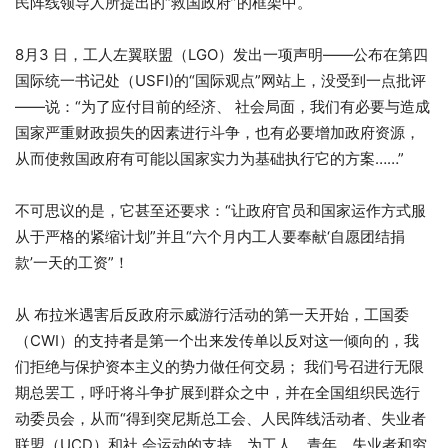
民阵线领导人所提出的“救国政府”的框架中。
8月3 日，工人左翼联盟（LGO）发出一项声明——公布在第四
国际统一书记处（USFI)的“国际观点”网站上，没受到一点批评
——说：“为了应付目前的经济、 社会局面，我们有必要与造成
国家严重财政损失的因素进行斗争，也有必要增加政府资源，
从而使救国政府有可能以国家实力为基础执行它的方案……”
不可思议的是，它甚至还要求：“让政府官员和国家运作方式服
从于严格的紧缩计划”并且“六个月内工人要奉献‘自愿团结捐
款’一天的工资”！
从 布拉米遇害后反政府示威游行活动的第一天开始，工国委
（CWI）的支持者是第一个出来发传单以反对这一倾向的，我
们拒绝与保护资本主义的势力做任何交易； 我们号召进行无限
期总罢工，呼吁将斗争扩展到群众之中，并在全国组织民选行
动委员会，从而“得到突尼斯总工会、人民阵线活动者、失业者
联盟（UCD）和社 会运动的支持，为工人、青年、失业者和穷