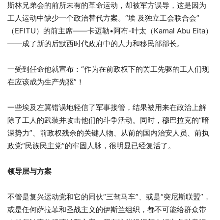
斯林兄弟会的前所未有的革命运动，却被军方误导，这是因为
工人运动中缺少一个政治替代方案。“埃 及独立工会联合会”
（EFITU）的前主席——卡迈勒•阿布-叶太（Kamal Abu Eita）
——成了新的后默西时代政府中的人力和移民部部长。
一受到任命他就宣布：“作为在前政权下的罢工先驱的工人们现
在应该成为生产先驱”！
一些埃及左翼错误地轻信了军事接管，结果被用来在政治上解
除了工人的武装并攻击他们的斗争活动。同时，穆巴拉克的“暗
深势力”、前政权残余的关键人物、从前的国内治安人员、前执
政党“民族民主党”的牢固人脉，很明显已经复活了。
领导层与方案
不管是复兴运动党和它的同伙“三驾马车”、或是“突尼斯联盟”，
或是任何萨拉菲和圣战主义的伊斯兰组织，都不可能给群众带