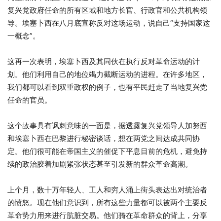
复兴党政府任命的所有区域和地方长官、行政官和公共机构领
导。埃塞卜西在八月底宣称反对这场运动，说自己“支持国家这
一概念”。
这再一次表明，埃塞卜西及其同伙在执行反对革命运动的计
划。他们利用自己的地位竭力截断运动的进程。在许多地区，
我们都可以看到双重政权的例子，也有平民赶走了当地复兴党
任命的官员。
这个故事具有讽刺意味的一面是，据透露复兴党领导人加努西
和埃塞卜西在巴黎进行秘密谈话，想在两党之间达成共同协
定。他们很可能在帝国主义的催促下平息目前的危机，避免持
续的政治胶着加剧紧张状态甚至引发新的群众革命高潮。
上个月，数十万年轻人、工人和穷人涌上街头表达出对统治者
的愤怒。现在他们意识到，所有这些力量都可以被两个主要反
革命势力用来进行肮脏交易。他们骑在革命群众的背上，分享