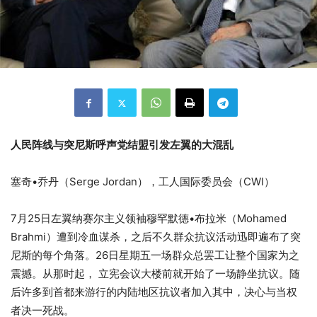
人民阵线与突尼斯呼声党结盟引发左翼的大混乱
塞奇•乔丹（Serge Jordan），工人国际委员会（CWI）
7月25日左翼纳赛尔主义领袖穆罕默德•布拉米（Mohamed
Brahmi）遭到冷血谋杀，之后不久群众抗议活动迅即遍布了突
尼斯的每个角落。
26日星期五一场群众总罢工让整个国家为之
震撼。从那时起， 立宪会议大楼前就开始了一场静坐抗议。随
后许多到首都来游行的内陆地区抗议者加入其中，决心与当权
者决一死战。