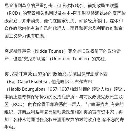
尽管遭到革命的严重打击，但旧政权残余、前宪政民主联盟
（RCD）的背景和关系网以及在本•阿里时期装满钱袋的资产阶
级家庭，并未消失。他们在国家机关、许多经济部门、媒体和
众多政党内仍有着自己的代理人，而且和阿尔及利亚政府和帝
国主义势力也有联系。
突尼斯呼声党（Nidda Tounes）完全是旧政权留下的政治遗
产，也是“突尼斯联盟”（Union for Tunisia）的支柱。
突 尼斯呼声党 由87岁的“政治恐龙”顽固保守派塞卜西
（Beji Caied Essebsi，他是哈比卜·布尔吉巴
（Habib Bourguiba）1957-1987独裁时期的领导人物）领导，
本质上是专制保守势力的政治庇护所：与前执政党宪政民主联
盟（RCD） 的官僚骨干相联系的一群人、与“暗深势力”有关的
组织、其商业利益与复兴运动党政策相冲突的富有资本家，再
加上各种从前通过任免权来滥用权力的对前政府念 念不忘的寄
生虫。