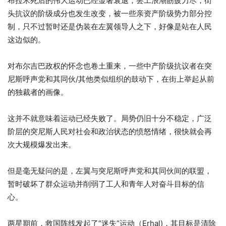
布拉米死后的伟大运动已经显著衰退；罢工浪潮筋疲力尽，街
头抗议的阶级成分也发生改变，被一些亲资产阶级势力部分控
制，只不过暂时还是伪装在左翼领导人之下，好像是站在人民
这边似的。
对布尔吉巴政权的怀念也卷土重来，一些中产阶级抗议者在突
尼斯呼声党和其同伙/其他类似组织的鼓动下，在街上举起从前
的独裁者的画像。
这并不就意味着运动已经失败了。局势仍旧十分不稳定，广泛
阶层的突尼斯人民对社会和政治状态的愤怒情绪，很快就会再
次大规模爆发出来。
但是毫无疑问的是，左翼与突尼斯呼声党和其同伙间的联盟，
暂时破坏了群众运动并削弱了工人和青年人对奋斗目标的信
心。
两星期前，救国阵线发起了“迷失”运动（Erhal)，其目标是清除