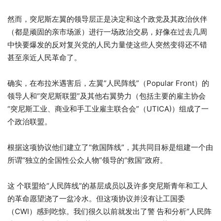
然而，突尼斯左翼的领导层正是决定和这个政党及其政治伙伴
（都是顽固的亲市场派）进行一场政治交易，好像在过去几周
中快要爆发的反对复兴党的人民力量使这些人突然变得还不错
甚至亲近人民革命了。
确实，在布拉米遇害后，左翼“人民阵线”（Popular Front）的
领导人和“突尼斯联盟”及其他右翼势力（包括主要的雇主协会
“突尼斯工业、商业和手工业雇主联合会”（UTICA)）组成了一
个政治联盟。
根据这项协议他们建立了“救国阵线”，其共同目标是组建一个由
所谓“独立的全国性公众人物”领导的“救国”政府。
这 个联盟给“人民阵线”的基层成员以及许多突尼斯青年和工人
的革命愿望浇了一盆冷水。但这项协议并没有让工国委
（CWI）感到吃惊。我们很久以前就发出了警 告和分析“人民阵