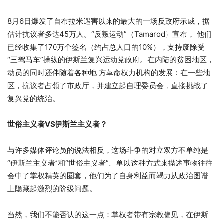
8月6日爆发了自布拉米遇害以来的最大的一场反政府示威，据
估计抗议者多达45万人。“反叛运动”（Tamarod）宣布， 他们
已经收集了170万个签名（约占总人口的10%），支持废除受
“三驾马车”操纵的伊斯兰复兴运动党政府。在内陆的贫困地区，
动员的同时还伴随着各种地 方革命权力机构的发展：在一些地
区，抗议者占领了市政厅，并建立起自理委员会，直接挑战了
复兴党的统治。
世俗主义者VS伊斯兰主义者？
与许多媒体评论员的说法相反，这场斗争的对立双方不单纯是
“伊斯兰主义者”和“世俗主义者”。单以这种方式来描述事物往往
会中了掌权精英的圈套，他们为了自身利益而竭力从政治图谱
上隐藏起激烈的阶级问题。
当然，我们不能否认的这一点：掌权者带有宗教偏见，在伊斯