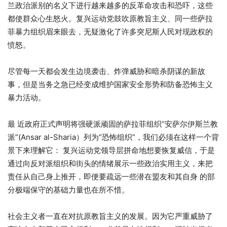
兰政治派别的名义下进行越来越多的反革命攻击和恐吓，这些
都使群众心生怒火。复兴运动党鼓吹原教旨主义、同一些萨拉
菲暴力组织眉来眼去，无疑激化了许多突尼斯人民对现政权的
愤怒。
尽管每一天都会发生边境袭击、炸弹威胁和暗杀阴谋的新故
事，但是当务之急已经变成维护国家安全形势和防备恐怖主义
暴力活动。
最 近政府正式声明将强硬派顽固的萨拉菲组织“安萨尔伊斯兰教
派”(Ansar al-Sharia）列为“恐怖组织”，我们必须在这样一个背
景下来理解它： 复兴运动党领导层拼命地想要恢复威信，于是
通过向反对派组织和街头的情绪展示一些政治实用主义，来把
责任从自己身上推开，即便要疏远一些潜在盟友和其自身 的部
分极端保守的基础力量也在所不惜。
社会主义者一直在对抗原教旨主义的发展。因为它严重威胁了