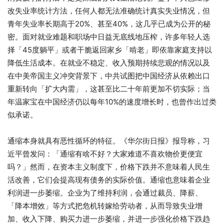
改失业率统计方法，任何人都无法准确统计真实失业情况，但
青年失业率长期高于20%、甚至40%，这几乎已成为公开的秘
密。面对就业难题和职场中日益无底线地压榨，许多年轻人选
择「45度躺平」或者干脆返回家乡「啃老」即依靠家庭支持以
降低生活成本。在就业不稳定、收入预期持续悲观的情况以及
在中美帝国主义冲突背景下，中共试图把中国经济从依赖出口
重新转向「扩大内需」，这甚至比二十年前更加不切实际；当
年温家宝在中国经济仍以每年10%的速度增长时，也曾作出过类
似承诺。
通缩本身就具有恶性循环的特征。《华尔街日报》报导称，习
近平曾发问：「通缩有啥不好？大家难道不喜欢物价更便宜
吗？」然而，在资本主义制度下，价格下跌并不意味着人民生
活改善，它们会提高现有债务的实际价值。通缩也意味着企业
利润进一步萎缩。企业为了维持利润，会通过裁员、降薪、
「降本增效」等方式把危机转嫁给劳动者，从而导致失业增
加、收入下降、购买力进一步萎缩，并进一步强化价格下跌趋