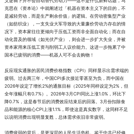
义逻辑下并不会自动替代劳动力——这不是什么新鲜话题，马
克思在《资本论》中就阐述过「机器在资本主义下的目的，不
是减轻劳动，而是生产剩余价值」的逻辑。在劳动密集型产业
（如纺织业），一支失业大军导致的大量廉价劳动力存在的情
况下，资本家往往更倾向于压低工资而非全面自动化；而在自
动化普及的领域（如光伏产业），则会进一步扩大失业，并被
资本家用来压低工资与削弱工人议价能力。这进一步拖累了中
国本已疲弱的消费——机器人可不会去购物！
反应现实通胀的居民消费价格指数（CPI）同样显示出需求端的
疲弱。过去两三年，中国CPI多次接近零甚至为负，而中国在
2026年设定了增长2%的通胀目标（2025年同样设定为2%，但
全年涨幅只有0.7%）。2026年3月CPI同比上涨1.0%，环比下
降0.7%，这是春节后的消费效应结束后的回落。3月份扣除食
品和能源的核心CPI上涨1.1%，即使这是真实数字，这同样不足
以说明消费出现明显复甦，总体需求依旧非常疲弱。
消费疲弱的背后，是更深层的人民生活危机。鉴于中共已经修