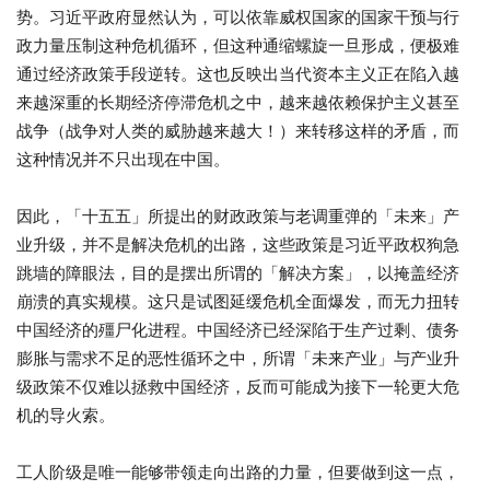
势。习近平政府显然认为，可以依靠威权国家的国家干预与行
政力量压制这种危机循环，但这种通缩螺旋一旦形成，便极难
通过经济政策手段逆转。这也反映出当代资本主义正在陷入越
来越深重的长期经济停滞危机之中，越来越依赖保护主义甚至
战争（战争对人类的威胁越来越大！）来转移这样的矛盾，而
这种情况并不只出现在中国。
因此，「十五五」所提出的财政政策与老调重弹的「未来」产
业升级，并不是解决危机的出路，这些政策是习近平政权狗急
跳墙的障眼法，目的是摆出所谓的「解决方案」，以掩盖经济
崩溃的真实规模。这只是试图延缓危机全面爆发，而无力扭转
中国经济的殭尸化进程。中国经济已经深陷于生产过剩、债务
膨胀与需求不足的恶性循环之中，所谓「未来产业」与产业升
级政策不仅难以拯救中国经济，反而可能成为接下一轮更大危
机的导火索。
工人阶级是唯一能够带领走向出路的力量，但要做到这一点，