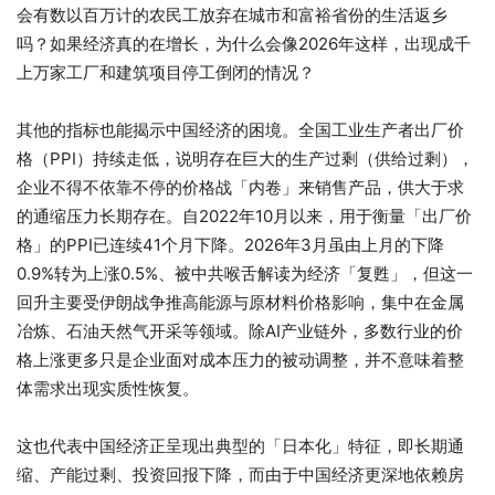
会有数以百万计的农民工放弃在城市和富裕省份的生活返乡
吗？如果经济真的在增长，为什么会像2026年这样，出现成千
上万家工厂和建筑项目停工倒闭的情况？
其他的指标也能揭示中国经济的困境。全国工业生产者出厂价
格（PPI）持续走低，说明存在巨大的生产过剩（供给过剩），
企业不得不依靠不停的价格战「内卷」来销售产品，供大于求
的通缩压力长期存在。自2022年10月以来，用于衡量「出厂价
格」的PPI已连续41个月下降。2026年3月虽由上月的下降
0.9%转为上涨0.5%、被中共喉舌解读为经济「复甦」，但这一
回升主要受伊朗战争推高能源与原材料价格影响，集中在金属
冶炼、石油天然气开采等领域。除AI产业链外，多数行业的价
格上涨更多只是企业面对成本压力的被动调整，并不意味着整
体需求出现实质性恢复。
这也代表中国经济正呈现出典型的「日本化」特征，即长期通
缩、产能过剩、投资回报下降，而由于中国经济更深地依赖房