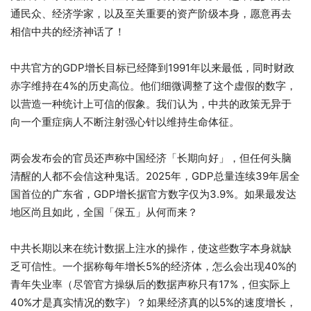
通民众、经济学家，以及至关重要的资产阶级本身，愿意再去
相信中共的经济神话了！
中共官方的GDP增长目标已经降到1991年以来最低，同时财政
赤字维持在4%的历史高位。他们细微调整了这个虚假的数字，
以营造一种统计上可信的假象。我们认为，中共的政策无异于
向一个重症病人不断注射强心针以维持生命体征。
两会发布会的官员还声称中国经济「长期向好」，但任何头脑
清醒的人都不会信这种鬼话。2025年，GDP总量连续39年居全
国首位的广东省，GDP增长据官方数字仅为3.9%。如果最发达
地区尚且如此，全国「保五」从何而来？
中共长期以来在统计数据上注水的操作，使这些数字本身就缺
乏可信性。一个据称每年增长5%的经济体，怎么会出现40%的
青年失业率（尽管官方操纵后的数据声称只有17%，但实际上
40%才是真实情况的数字）？如果经济真的以5%的速度增长，