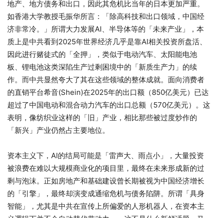
地产、地方债务和出口，因此其危机比当年的日本更加严重。
如香港大学教授毛振华所言：「除高科技和出口领域，中国经
济非常冷。」所谓大力发展AI、半导体等的「未来产业」，本
质上是中共看到2025年世界经济几乎是靠AI相关投资所盘活、
因此进行赌徒式的「全押」，类似于电动汽车、太阳能电池
板、锂电池这类深陷生产过剩困境中的「新质生产力」的续
作。而中共显然夸大了其在这些领域的整体成就。面向消费者
的直销平台希音(Shein)在2025年的出口额（850亿美元）已达
超过了中国电动和混合动力汽车的出口总额（570亿美元）。这
表明，像纺织业这样的「旧」产业，相比那些被过度炒作的
「新兴」产业仍然占主要地位。
资本主义下，AI的结局可能是「雷声大、雨点小」，大量投资
被浪费在难以大规模商业化的项目里，最终在未来形成新的过
剩与泡沫。正如房地产和基础建设曾长期被视为中国经济增长
的「引擎」，最终却演变成通缩危机与债务陷阱。所谓「具身
智能」，尤其是中共在宣传上所偏爱的人形机器人，在资本主