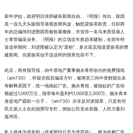
新年伊始，政府明目张胆破坏新闻自由。《明报》传出，疑因
其一连九天头版报导港视发牌风波，触怒梁振英权贵，任职两
年的总编缉刘进图因而被粗暴撤换，并安排一名马来西亚藉人
士掌管编采业务。《明报》的立场近年愈趋亲建制，在前年特
首选举期间，刘进图被认定为“梁粉”，多次延迟报道梁振英的僭
建新闻。但梁振英似乎连这样的报章也容不下。
此后，再有报导指，由中原地产董事施永青所创办的免费报纸
《am730》，怀疑亦因其编采方针，被两至三间中资财团在未
有解释原因下，统一地抽起广告。施永青指，被抽起的广告份
额超过1,000万元，报章每年盈利约1,000至2,000万。施永青本
身是地产霸权一分子，《am730》亦非反对派报章，只是有些
民主派人士在此报撰写专栏，例如公民党余若薇、人民力量刘
嘉鸿等。
私人媒体为求牟利（或者那怕只是为求苟存），极为依赖广告