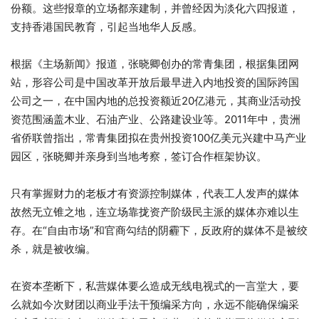
份额。这些报章的立场都亲建制，并曾经因为淡化六四报道，
支持香港国民教育，引起当地华人反感。
根据《主场新闻》报道，张晓卿创办的常青集团，根据集团网
站，形容公司是中国改革开放后最早进入内地投资的国际跨国
公司之一，在中国内地的总投资额近20亿港元，其商业活动投
资范围涵盖木业、石油产业、公路建设业等。2011年中，贵洲
省侨联曾指出，常青集团拟在贵州投资100亿美元兴建中马产业
园区，张晓卿并亲身到当地考察，签订合作框架协议。
只有掌握财力的老板才有资源控制媒体，代表工人发声的媒体
故然无立锥之地，连立场靠拢资产阶级民主派的媒体亦难以生
存。在“自由市场”和官商勾结的阴霾下，反政府的媒体不是被绞
杀，就是被收编。
在资本垄断下，私营媒体要么造成无线电视式的一言堂大，要
么就如今次财团以商业手法干预编采方向，永远不能确保编采