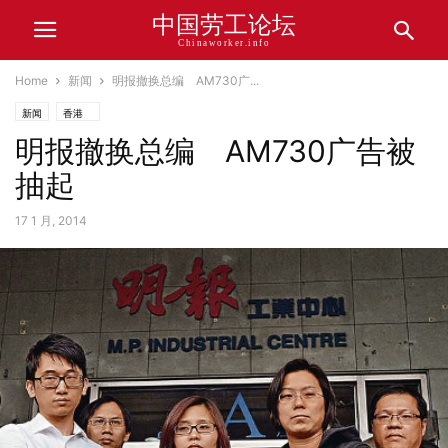
中国劳工论坛
Chinaworker.info
Home
新闻
明报撤换总编 AM730广...
新闻
香港
明报撤换总编 AM730广告被
抽起
17 1 月, 2014