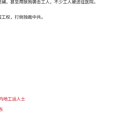
逮捕，甚至用狼狗袭击工人，不少工人被送往医院。
罢工权，打倒独裁中共。
内地工运人士
东