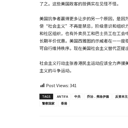
了之。这些美国政客的技俩实在见怪不怪。
美国抗争者赢得更多让步的另一个原因，是因
使“社会主义”不再是禁忌，阶级意识和组织
和社区组织，也有外卖员工和巴士员工在工会
长期半价优惠。美国西雅图的示威者在一一度
可自行维持秩序。现在美国社会主义替代正提
社会主义行动主张香港民主运动应该全力声援
主义的斗争运动。
Post Views:
341
TAGS
ANTIFA
中共
乔治．弗洛伊德
反资本主
警察国家
香港