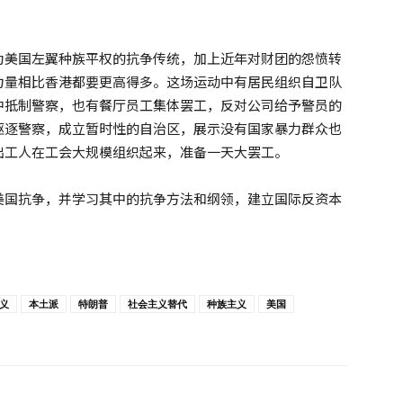
为美国左翼种族平权的抗争传统，加上近年对财团的怨愤转
力量相比香港都要更高得多。这场运动中有居民组织自卫队
中抵制警察，也有餐厅员工集体罢工，反对公司给予警员的
驱逐警察，成立暂时性的自治区，展示没有国家暴力群众也
出工人在工会大规模组织起来，准备一天大罢工。
美国抗争，并学习其中的抗争方法和纲领，建立国际反资本
义
本土派
特朗普
社会主义替代
种族主义
美国