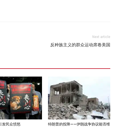
Next article
反种族主义的群众运动席卷美国
引发民众愤怒
特朗普的投降——伊朗战争协议能否维