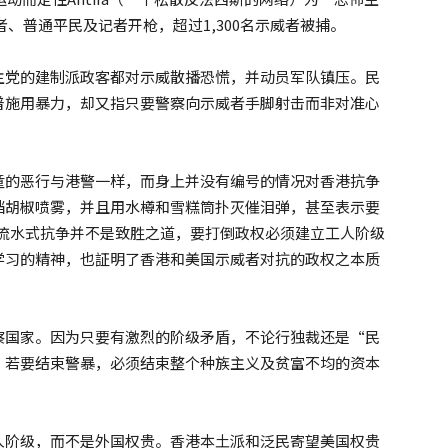
、普通平民及记者开枪，超过1,300名示威者被捕。
主党的建制派政客都对示威散播恐慌，并动员军队镇压。民
普施用暴力，却又指只要警察向示威者手脚射击而非对准心
童的恶行与港警一样，而身上并没有编号的情况对香港抗争
挡胡椒喷雾，并且用水樽和雪糕筒扑灭催泪弹，甚至表示要
织的流水式抗争并不是致胜之道，要打倒政权必须建立工人阶级
学习的精神，也証明了香港和美国示威者对抗的政权之本质
察国家。因为只要有激烈的阶级矛盾，不论行独裁还是“民
。若要结束警暴，必须结束整个种族主义及贫富不均的资本
人阶级，而不是外国权贵。香港本土派和泛民寄望美国权贵