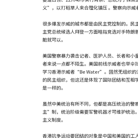
义”，以打稻草人来合理化镇压 。警察向示威者
很多爆发示威的城市都是由民主党控制的。民
主党总统候选人拜登一方面暗指竞选对手特朗
脏就可以。
美国警察暴力袭击记者、医护人员、长者和小
者来说一点都不陌生。美国前线示威者也举伞
学习香港示威者“Be Water”。固然无组
的民主组织，但这还是体现了国际团结和互相
是一样的。
虽然中美统治有所不同，但都是高压统治的警
主”制，统治阶级需要军警机器才可维护统治
主义制度。
香港抗争运动要团结的对象是中国和美国的工