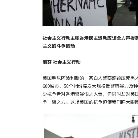
社会主义行动主张香港民主运动应该全力声援
主义的斗争运动
丽芬 社会主义行动
美国明尼阿波利斯的一宗白人警察跪颈压死黑人乔治
600城巿、50个州份爆发大规模反警察暴力
少抗争者对香港警暴恨之入骨，但同时却对美
争一臂之力。这场美国的抗争迫使我们睁大眼