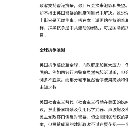
政客支持香港抗争，最后只会换来泡影和失望
却不指出美国警暴的制度问题尚未解决。这说
上街只是无端生事。极右本土派更站在特朗普
样，抹黑抗争是中共煽动的暴乱。可见国际的
目。
全球抗争浪潮
美国抗争蔓延至全球，向政府施加巨大压力，
固的。例如四名行凶警察虽然被起诉谋杀，但
例多不胜数。而部分城市虽然暂停使用跪颈和
未知之数。
美国社会主义替代（社会主义行动在美国的姊妹组织
议，禁止警察跪颈及使用化学武器、声波炮及
民主党政客口讲反对警暴，但企图削弱动议的
案，但投赞成票的建制政客不过在耍花招——