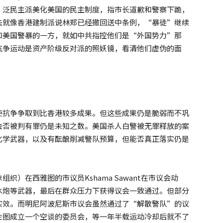
。泛民主派美化美国的民主制度，指市长道歉和警察下跪，
法就像香港建制派说林郑已经撤回送中条例，“暴徒”继续
和美国警暴的一方，就如中共指控他们是“外国势力”那
抗争运动是资产阶级反对派的照妖镜，看清他们虚伪的面
使抗争争取到比香港较多成果。但这些成果仍是脆弱而不巩
会否被判有罪仍是未知之数。美国杀人白警被无罪释放的案
化学武器，以及有酝酿削减警队预算，但能否真正落实仍是
）在西雅图的市议员Kshama Sawant在市议会动
水炮等武器，最后在群众压力下获得议会一致通过。但部分
实效。而明尼阿波尼斯市议会虽然通过了“解散警队”的议
企图成立一个空谈的委员会，等一年半载运动冷却后就不了