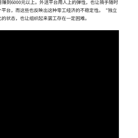
月赚到6000元以上。外送平台用人上的弹性，也让骑手随时
个平台，而这些也反映出这种零工经济的不稳定性。“独立
化的状态，也让组织起来罢工存在一定困难。