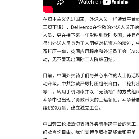
在资本主义先进国家，外送人员一样遭受平台剥
工资下降），Deliveroo在伦敦的外送人
人员，更在接下来一年影响到欧陆多国，并且
显出外送人员身为工人团结对抗资方的精神，
遭打压一事，英国应用程序和外送员工会（AD
动，无不显现出国际工人阶级团结。
目前，中国外卖骑手们与关心事件的人士仍活跃在
动升级。中共独裁严厉打压组织自由，“枪打
零”，转用手机网络并以“无领袖”的方式组
斗争中也出现了勇敢带头的工运领袖。斗争若
组织的力量，建立独立工会。
中国劳工论坛热切支持外卖骑手跨平台的怠工
织及言论自由。我们支持争取提高奖金和每单