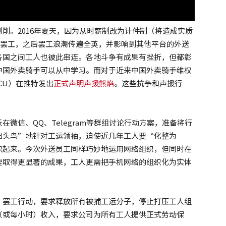
削。2016年夏天，因为从时薪制改为计件制（将造成实质
员开始罢工，之后罢工浪潮传遍全英，并影响到其他平台的外送
各国之间工人也彼此串连。各地斗争有成果有挫折，但都彰
中国外卖骑手可以从中学习。而对于近来中国外卖骑手维权
CU）在推特发出
正式声明声援熊焰
。这些抗争和声援行
微信、QQ、Telegram等群组讨论行动方案，准备将行
出头鸟”地针对工运领袖，迫使近几年工人要“化整为
织起来。今次外送员工同样巧妙地运用网络组织，但同时在
要取得更显著的成果，工人更需把手机网络的组织化为实体
、罢工行动，要求释放所有被捕工运分子，停止打压工人组
（或每小时）收入，要求公司为所有工人提供正式劳动保