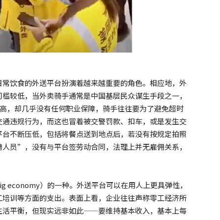
日常饮食的外送平台扮演着越来越重要的角色。相应地，外
门槛较低，当外卖骑手通常是中国基层民众谋生手段之一，
性高，却几乎没有任何职业保障，骑手往往要为了避免超时
交通违规行为，而这也冒着被交警罚款、扣车，或是发生交
平台不断压低，包括将餐点送到地点后，若没有按规定拍照
聘人员”，没有与平台签劳动合同，法理上并无雇佣关系，
g economy）的一种。外送平台可以在用人上更具弹性，
工培训等方面的支出。表面上看，企业往往声称零工经济所
生活平衡，但现实远非如此——要维持基本收入，基本上每