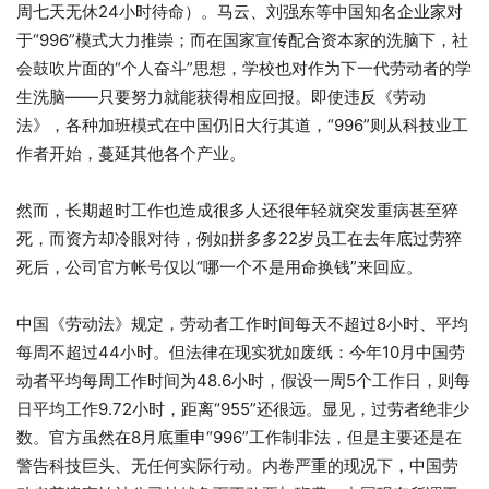
周七天无休24小时待命）。马云、刘强东等中国知名企业家对
于“996”模式大力推崇；而在国家宣传配合资本家的洗脑下，社
会鼓吹片面的“个人奋斗”思想，学校也对作为下一代劳动者的学
生洗脑——只要努力就能获得相应回报。即使违反《劳动
法》，各种加班模式在中国仍旧大行其道，“996”则从科技业工
作者开始，蔓延其他各个产业。
然而，长期超时工作也造成很多人还很年轻就突发重病甚至猝
死，而资方却冷眼对待，例如拼多多22岁员工在去年底过劳猝
死后，公司官方帐号仅以“哪一个不是用命换钱”来回应。
中国《劳动法》规定，劳动者工作时间每天不超过8小时、平均
每周不超过44小时。但法律在现实犹如废纸：今年10月中国劳
动者平均每周工作时间为48.6小时，假设一周5个工作日，则每
日平均工作9.72小时，距离“955”还很远。显见，过劳者绝非少
数。官方虽然在8月底重申“996”工作制非法，但是主要还是在
警告科技巨头、无任何实际行动。内卷严重的现况下，中国劳