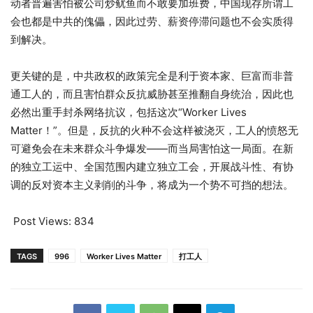
动者普遍害怕被公司炒鱿鱼而不敢要加班费，中国现存所谓工
会也都是中共的傀儡，因此过劳、薪资停滞问题也不会实质得
到解决。
更关键的是，中共政权的政策完全是利于资本家、巨富而非普
通工人的，而且害怕群众反抗威胁甚至推翻自身统治，因此也
必然出重手封杀网络抗议，包括这次“Worker Lives
Matter！”。但是，反抗的火种不会这样被浇灭，工人的愤怒无
可避免会在未来群众斗争爆发——而当局害怕这一局面。在新
的独立工运中、全国范围内建立独立工会，开展战斗性、有协
调的反对资本主义剥削的斗争，将成为一个势不可挡的想法。
Post Views:
834
TAGS
996
Worker Lives Matter
打工人