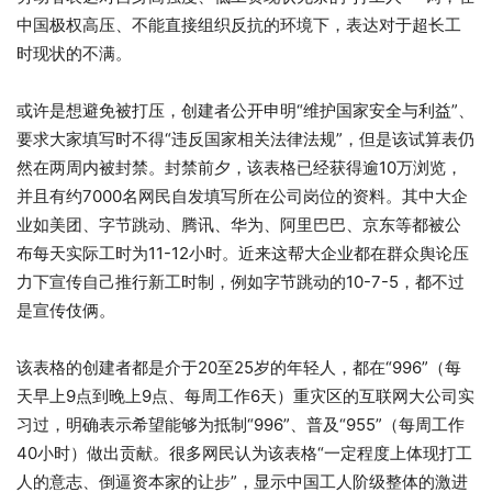
中国极权高压、不能直接组织反抗的环境下，表达对于超长工
时现状的不满。
或许是想避免被打压，创建者公开申明“维护国家安全与利益”、
要求大家填写时不得“违反国家相关法律法规”，但是该试算表仍
然在两周内被封禁。封禁前夕，该表格已经获得逾10万浏览，
并且有约7000名网民自发填写所在公司岗位的资料。其中大企
业如美团、字节跳动、腾讯、华为、阿里巴巴、京东等都被公
布每天实际工时为11-12小时。近来这帮大企业都在群众舆论压
力下宣传自己推行新工时制，例如字节跳动的10-7-5，都不过
是宣传伎俩。
该表格的创建者都是介于20至25岁的年轻人，都在“996”（每
天早上9点到晚上9点、每周工作6天）重灾区的互联网大公司实
习过，明确表示希望能够为抵制“996”、普及“955”（每周工作
40小时）做出贡献。很多网民认为该表格“一定程度上体现打工
人的意志、倒逼资本家的让步”，显示中国工人阶级整体的激进