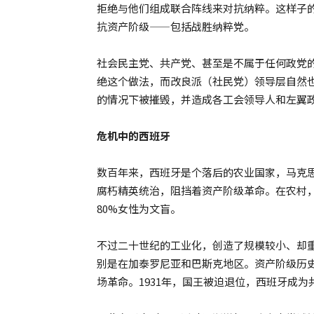
拒绝与他们组成联合阵线来对抗纳粹。这样子
抗资产阶级——包括战胜纳粹党。
社会民主党、共产党、甚至是不属于任何政党
绝这个做法，而改良派（社民党）领导层自然
的情况下被摧毁，并造成各工会领导人和左翼
危机中的西班牙
数百年来，西班牙是个落后的农业国家，马克
腐朽精英统治，阻挡着资产阶级革命。在农村
80%女性为文盲。
不过二十世纪的工业化，创造了规模较小、却
别是在加泰罗尼亚和巴斯克地区。资产阶级历史
场革命。1931年，国王被迫退位，西班牙成