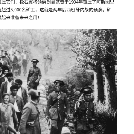
压它们，极右翼将领佛朗哥就曾于1934年镇压了阿斯图里
害超过5,000名矿工，这就是两年后西班牙内战的预演。矿
藏起来准备未来之用！