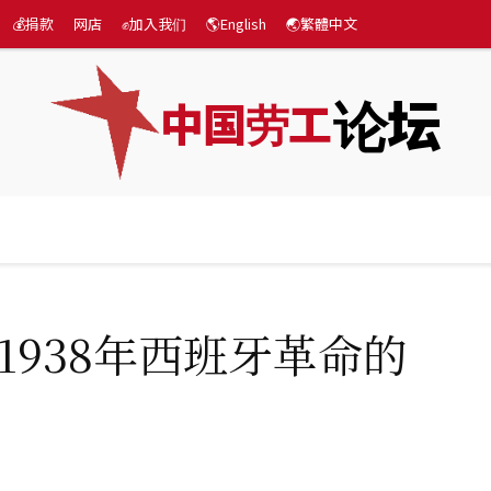
💰捐款
网店
✊加入我们
🌎English
🌏繁體中文
论坛
中国劳工
际
专题
💰捐款
网店
✊加入我们
🌎English
-1938年西班牙革命的