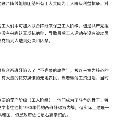
的联合阵线能够团结所有工人共同为工人阶级利益抗争，对
的工人们本可加入联合阵线来保卫工人阶级，但是共产党拒
也没有兴趣认真反抗纳粹，导致最后工人运动在没有被动员
政党领到人遭到处决和囚禁。
思形容西班牙陷入了“不光荣的腐烂”，被以王室为核心的
，有大量的贫穷挨饿的无地农民，靠着微薄工资过活，当时
重要的无产阶级（工人阶级），他们成为了斗争的骨干，特
学者往往将1930年代的西班牙称为内战，但实际上这是一
为共和国，但是政府依旧是右翼亲资的。