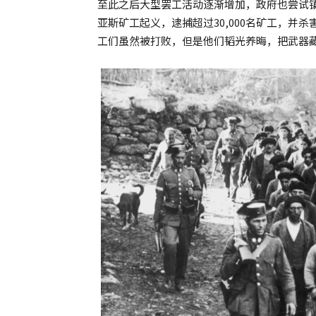
至此之后大型罢工活动逐渐增加，政府也尝试镇
亚斯矿工起义，逮捕超过30,000名矿工，并杀
工们虽然被打败，但是他们韬光养晦，把武器