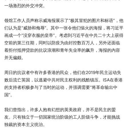
一场激烈的外交冲突。
领馆工作人员声称示威海报展示了“极其冒犯的图片和标语”，他
们认为是“威胁和侮辱”。其中一张令他们恼火的海报，将习近平
画成一个“没穿衣服的皇帝”。考虑到习近平在中共二十大上获得
空前的第三任期，同时以防疫为由封控数百万人，另外还面临
着拒付抵押贷款的抗议浪潮和青年失业率的飙升，海报的内容
并无偏颇。
周日的抗议者中有许多香港的民众，他们在2019年民主运动失
败后流亡英国，以逃避中共对民主权利的残酷镇压。ISA在香港
的支持者积极参与了当时的运动，并强调需要“将革命输出中
国”。
我们曾指出，许多人抱有幻想的英美政府，并不是民主的盟
友。只有独立于一切国家统治阶级的工人阶级斗争，才能挑战
独裁的资本主义统治。