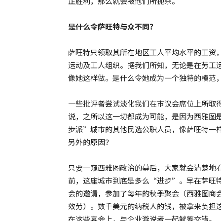
正胜利，那么就会被他们所扼杀。
是什么令萨旺特与众不同？
萨旺特只领取其所在地区工人平均水平的工资
运动及工人组织。据我们所知，无论是在劳工
像她这样做。是什么令她成为一个独特的模范
一些批评者尝试淡化我们在市议会席位上所取
说，之所以这一切都成为可能，是因为西雅图
步派”城市的其他民选公职人员，像萨旺特一
另外的原因？
只要一窥西雅图政治的幕后，大家就会清楚地
前，这座城市到底是多么“进步”。早在萨旺特
会的邀请，参加了每年的秋季聚会（西雅图商会
效劳）。数千美元的纳税人的钱，被拿来负担
在这些宴会上，与企业游说者一起觥筹交错。