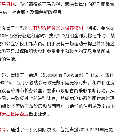
亚马逊税
。我们赢得的亚马逊税，意味着每年向西雅图最富
担住房、社会服务及绿色新政项目。
先提出了一系列
具有里程碑意义的租客权利
，例如：要求提
10%而强行驱逐租客时，支付3个月租金作为搬迁补助；禁
童和公立学校工作人员。由于没有一场运动来捍卫并实施这
律仍不足以保障租客权利免受业主和政客的无尽贪婪所威
者的生活。
败了“前进（Stepping Forward）”计划 。该计
400%，而几乎必然会导致无数家庭无家可归。租户和住房
抗议者挤满市长办公室，要求市政府官员采取果断行动，从
信函，一致反对“前进”计划，并成功迫使西雅图住房管理
助组织了无数工薪阶层和贫困租户（他们的住所遍及全市多
使大型租屋企业
做出让步。
法令
，通过了一系列国际决议，包括声援2020-2021年历史