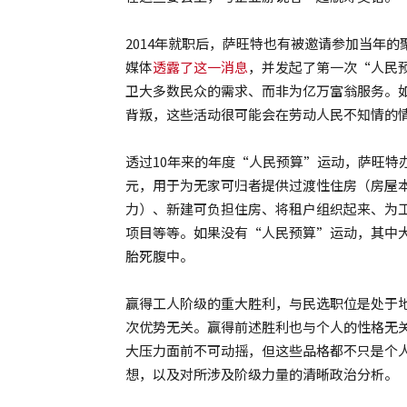
2014年就职后，萨旺特也有被邀请参加当年
媒体
透露了这一消息
，并发起了第一次“人民预算
卫大多数民众的需求、而非为亿万富翁服务。
背叛，这些活动很可能会在劳动人民不知情的
透过10年来的年度“人民预算”运动，萨旺特
元，用于为无家可归者提供过渡性住房（房屋
力）、新建可负担住房、将租户组织起来、为
项目等等。如果没有“人民预算”运动，其中
胎死腹中。
赢得工人阶级的重大胜利，与民选职位是处于
次优势无关。赢得前述胜利也与个人的性格无
大压力面前不可动摇，但这些品格都不只是个
想，以及对所涉及阶级力量的清晰政治分析。