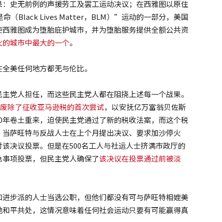
果：史无前例的声援劳工及罢工运动决议；在西雅图以原住
lack Lives Matter，BLM）”运动的一部分，美国
使西雅图成为堕胎庇护城市，并为堕胎服务提供全额公共资
火的城市中最大的一个
。
在全美任何地方都无与伦比。
民主党人担任，而这些民主党人都在阻挠上述每一个战果。
废除了征收亚马逊税的首次尝试
，以安抚亿万富翁贝佐斯
于2020年卷土重来，迫使民主党通过了新的税收法案，而这个税
。当萨旺特与反战人士在上个月提出决议、要求加沙停火
该决议投票。但是在500名工人与社运人士挤满市政厅的
急事项投票，但民主党人确保了
该决议在投票通过前被淡
和进步派的人士当选公职，但他们都没有可与萨旺特相媲美
地和平共处，这情况意味着任何社会运动只要有可能赢得真