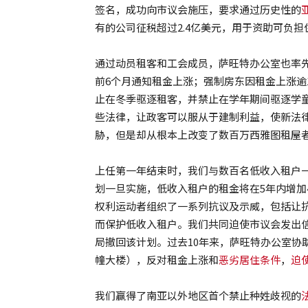
签名，成功向市议会施压，要求通过历史性的
有的公司征税超过2.4亿美元，用于资助可负
通过动员租客和工会成员，萨旺特办公室也率
前6个月通知租金上涨；强制房东因租金上涨逾
止在冬季驱逐租客，并禁止在学年期间驱逐学
些法律，让政客可以服从于建制利益，使新法
胁，但是却从根本上改变了数百万西雅图租屋
上任第一年结束时，我们与数百名低收入租户一起，击
划一旦实施，低收入租户的租金将在5年内增加
权利运动者组织了一系列抗议及示威，包括让
而保护低收入租户。我们共同迫使市议会发出
局撤回该计划。过去10年来，萨旺特办公室协
幢大楼），反对租金上涨和
恶劣居住条件
，
迫
我们赢得了南亚以外地区首个禁止种姓歧视的