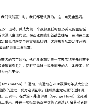
，我们就能赢”时，我们都是认真的。这一点无庸置疑。
15”运动，并成为第一个赢得最低时薪15美元的主要城
诉求进入主流舆论。在西雅图我们首战告捷后，运动在全国
定最低时薪要与通货膨胀挂钩，这意味着从2024年开始，
国最高的最低工资标准。
著名的劳工领袖，他在斗争期间曾一度表示15美元时薪不
是能够赢得胜利。萨旺特是唯一挺身而出的人，她表示，如
行为公布于众。
x Amazon）”运动，该运动在2018赢得每年从大企业
场猛烈的运动，反对这项征税。随后民主党与亚马逊协调，
20年，在乔治·弗洛伊德（George Floyd）之死引
卷土重来，并在一项投票倡议中收集了超过2万名劳动者的