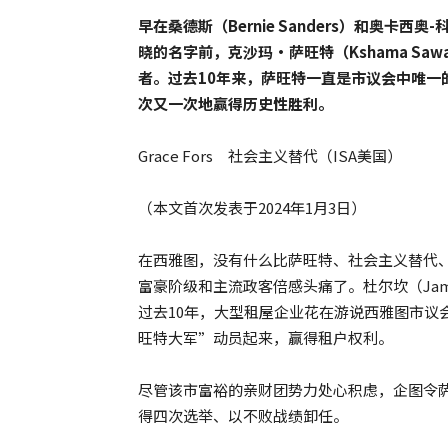
早在桑德斯（Bernie Sanders）和奥卡西奥-科尔
晓的名字前，克沙玛·萨旺特（Kshama S
者。过去10年来，萨旺特一直是市议会中唯一
次又一次地赢得历史性胜利。
Grace Fors 社会主义替代（ISA美国）
（本文首次发表于2024年1月3日）
在西雅图，没有什么比萨旺特、社会主义替代
富豪阶级和主流政客倍感头痛了。杜尔坎（Jami
过去10年，大型租屋企业花在游说西雅图市议
旺特大军”动员起来，赢得租户权利。
尽管该市富裕的亲财团势力处心积虑，企图令
得四次选举、以不败战绩卸任。