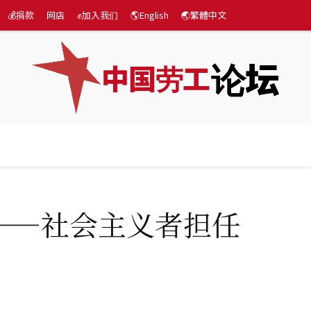
💰捐款
网店
✊加入我们
🌎English
🌏繁體中文
论坛
中国劳工
际
专题
💰捐款
网店
✊加入我们
🌎English
——社会主义者担任