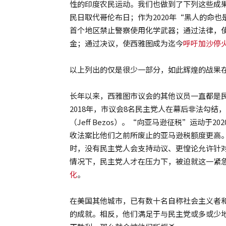
性的印度农民运动。我们也做到了下列这些成
民日取代哥伦布日；作为2020年“黑人的命也是命（B
首个地区禁止警察使用化学武器；通过法律，
金；通过决议，使西雅图成为迄今
呼吁加沙停
以上列出的仅是很少一部分，如此辉煌的战果
长年以来，西雅图市议会的其他议员一直都是
2018年，市议会8名民主党人在幕后非法勾结，
（Jeff Bezos）。“向亚马逊征税”运动
收法案比他们之前所废止的亚马逊税额度更高
时，没有民主党人会支持动议、更惶论允许针对
情况下，民主党人才在压力下，被迫就这一紧
化
。
在美国其他城市，已有数十名自称社会主义者
的成就。相反，他们满足于与民主党或多或少