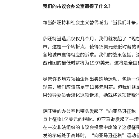
我们的市议会办公室赢得了什么？
每当萨旺特和社会主义替代喊出“当我们斗争
萨旺特当选后仅仅几个月，我们就发起了“现在
市。这是一个转折点，使得15美元最低时薪的
各地城市赢得相应的诉求。我们的战果包括，法
西雅图的最低时薪将为19.97美元，这将是全
尽管许多地方领袖企图出卖这场运动，包括一位
现实，我们应该满足于11美元时薪。但我们还
果领导委员会淡化这项诉求，她就将这项背叛
萨旺特的办公室也带头发起了“向亚马逊征税（Ta
身上征收1亿美元的税款。但亚马逊发起了一
在一次非法组织的市议会投票中废除了这项征税。20
发的示威处于高峰时，“向亚马逊征税”运动