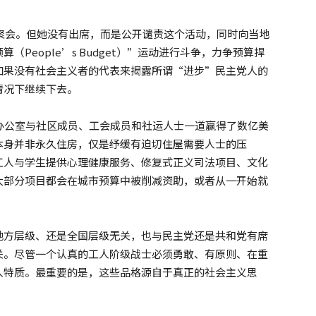
的聚会。但她没有出席，而是公开谴责这个活动，同时向当地
（People’s Budget）”运动进行斗争，力争预算捍
如果没有社会主义者的代表来揭露所谓“进步”民主党人的
情况下继续下去。
办公室与社区成员、工会成员和社运人士一道赢得了数亿美
本身并非永久住房，仅是纾缓有迫切住屋需要人士的压
工人与学生提供心理健康服务、修复式正义司法项目、文化
大部分项目都会在城市预算中被削减资助，或者从一开始就
地方层级、还是全国层级无关，也与民主党还是共和党有席
关。尽管一个认真的工人阶级战士必须勇敢、有原则、在重
人特质。最重要的是，这些品格源自于真正的社会主义思