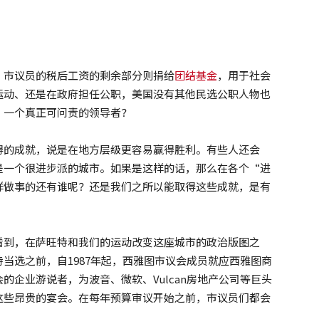
，市议员的税后工资的剩余部分则捐给
团结基金
，用于社会
运动、还是在政府担任公职，美国没有其他民选公职人物也
，一个真正可问责的领导者？
得的成就，说是在地方层级更容易赢得胜利。有些人还会
是一个很进步派的城市。如果是这样的话，那么在各个“进
样做事的还有谁呢？还是我们之所以能取得这些成就，是有
看到，在萨旺特和我们的运动改变这座城市的政治版图之
当选之前，自1987年起，西雅图市议会成员就应西雅图商
的企业游说者，为波音、微软、Vulcan房地产公司等巨头
这些昂贵的宴会。在每年预算审议开始之前，市议员们都会