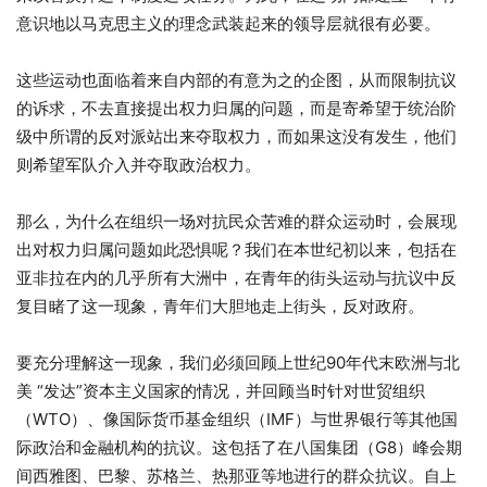
意识地以马克思主义的理念武装起来的领导层就很有必要。
这些运动也面临着来自内部的有意为之的企图，从而限制抗议
的诉求，不去直接提出权力归属的问题，而是寄希望于统治阶
级中所谓的反对派站出来夺取权力，而如果这没有发生，他们
则希望军队介入并夺取政治权力。
那么，为什么在组织一场对抗民众苦难的群众运动时，会展现
出对权力归属问题如此恐惧呢？我们在本世纪初以来，包括在
亚非拉在内的几乎所有大洲中，在青年的街头运动与抗议中反
复目睹了这一现象，青年们大胆地走上街头，反对政府。
要充分理解这一现象，我们必须回顾上世纪90年代末欧洲与北
美 “发达”资本主义国家的情况，并回顾当时针对世贸组织
（WTO）、像国际货币基金组织（IMF）与世界银行等其他国
际政治和金融机构的抗议。这包括了在八国集团（G8）峰会期
间西雅图、巴黎、苏格兰、热那亚等地进行的群众抗议。自上