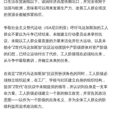
口生活在贫困线以下。该国经济高度依赖出口，并完全依附于
法国与欧洲，意味着可以用来发展生产力、改善工人群众境况
的资源全都被挥霍殆尽。
争取社会主义替代运动（ISA尼日利亚）呼吁马达加斯加的工人
群众不要以为斗争已经结束。未能建立行动委员会来掌控抗
议、未能以工人群众最直接的力量来活化并壮大运动、以及未
能令“Z世代马达加斯加”抗议运动摆脱中产阶级群体对资产阶级
的幻想，已经让运动付出了代价。工人阶级现在必须站出来，
从斗争中吸取教训，并确立未来的任务。
在肯定
“Z
世代马达加斯加
”
抗议所扮演角色的同时，工人阶级必
须独立组织起来，在工厂、学校与社区建立自身的组织结构，
提供
“Z
世代
”
在抗议中未能提供的领导，并认识到自身是一支革
命力量。工人阶级必须建立一个新的独立政党，并宣告其政治
意图
——
以作为一个阶级的自身名义、并为全体工人群众的阶
级利益而追求政治权力。