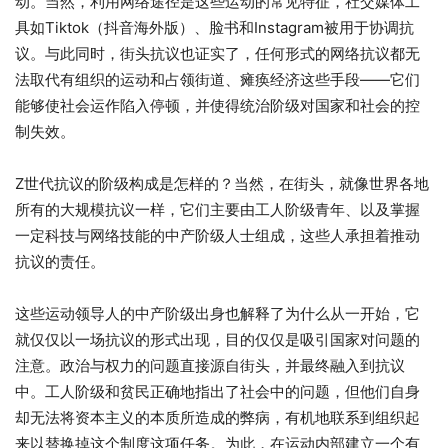
动。当然，利用网络途径是这些运动的常见特征，社交媒体工
具如Tiktok（抖音海外版）、脸书和Instagram被用于协调抗
议。与此同时，街头抗议也证实了，任何形式的网络抗议都无
法取代有组织的运动和占领街道、瘫痪经济这些手段——它们
能够使社会运作陷入停顿，并使得统治阶级对国家和社会的控
制失效。
Z世代抗议的阶级构成是怎样的？当然，在街头，就像世界各地
所有的大规模抗议一样，它们主要由工人阶级青年、以及掌握
一定科技与网络技能的中产阶级人士组成，这些人承担着推动
抗议的责任。
这些运动领导人的中产阶级出身也解释了为什么从一开始，它
就仅仅以一场抗议的形式出现，目的仅仅是吸引国家对问题的
注意。政治与权力的问题直接源自街头，并最终融入到抗议
中。工人阶级和贫民正确地指出了社会中的问题，但他们自身
却无法将资本主义的本质所造成的弊病，有机地联系到组织起
来以替换掉这个制度这项任务。为此，在运动内部建立一个有