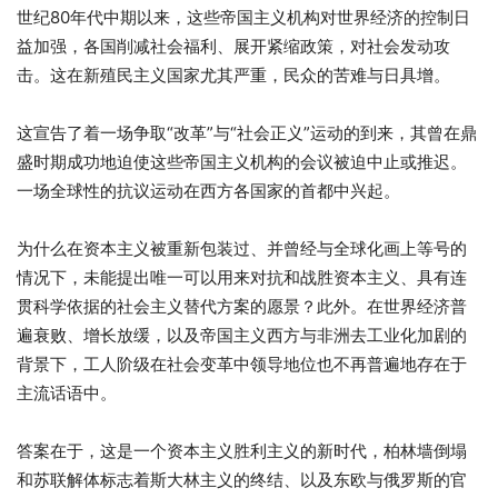
世纪80年代中期以来，这些帝国主义机构对世界经济的控制日
益加强，各国削减社会福利、展开紧缩政策，对社会发动攻
击。这在新殖民主义国家尤其严重，民众的苦难与日具增。
这宣告了着一场争取“改革”与“社会正义”运动的到来，其曾在鼎
盛时期成功地迫使这些帝国主义机构的会议被迫中止或推迟。
一场全球性的抗议运动在西方各国家的首都中兴起。
为什么在资本主义被重新包装过、并曾经与全球化画上等号的
情况下，未能提出唯一可以用来对抗和战胜资本主义、具有连
贯科学依据的社会主义替代方案的愿景？此外。在世界经济普
遍衰败、增长放缓，以及帝国主义西方与非洲去工业化加剧的
背景下，工人阶级在社会变革中领导地位也不再普遍地存在于
主流话语中。
答案在于，这是一个资本主义胜利主义的新时代，柏林墙倒塌
和苏联解体标志着斯大林主义的终结、以及东欧与俄罗斯的官