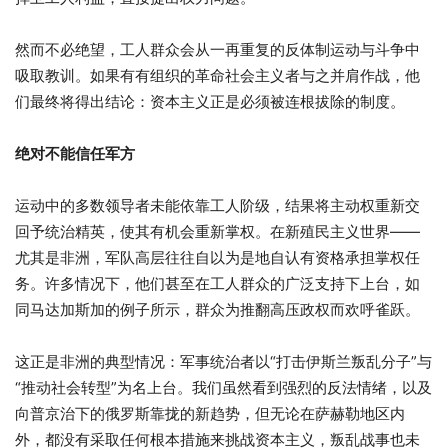
然而不必绝望，工人群众会从一再重复的反体制运动与斗争中
吸取教训。如果有有组织的革命社会主义者与之并肩作战，他
们最终将得出结论：资本主义正是必须被连根拔除的制度。
绝对不能信任军方
运动中的多数领导者未能依靠工人阶级，结果将主动权重新交
回予统治精英，使其有机会重新掌权。在新殖民主义世界——
尤其是非洲，军队高层往往自以为是地自认有资格承担掌权任
务。许多情况下，他们甚至在工人群众的广泛支持下上台，如
同马达加斯加的例子所示，群众为推翻高压政权而欢呼雀跃。
这正是非洲的典型情况：军事统治者以“打击伊斯兰叛乱分子”与
“推动社会转型”为名上台。我们虽然看到强烈的反法情绪，以及
向普京治下的俄罗斯靠拢的新趋势，但无论在萨赫勒地区内
外，都没有采取任何根本措施来挑战资本主义，叛乱战事也未