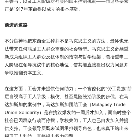
主参与，以及工人阶级对社会的民主控制机制——而这些要素
正是1917年革命得以成功的根本基础。
前进的道路
不分良莠地把东西全丢掉并不是马克思主义的方法，最终也无
法带来任何满足工人群众需要的社会转型。马克思主义必须重
新成为组织工人群众反抗体制的指南与哲学框架，包括重申工
人阶级在领导抗议中的核心地位，使其能直接提出权力问题并
争取推翻资本主义。
在这方面，工会并未提供任何助力；一个官僚化的“劳工贵族”阶
层自视高于工人阶级，模仿、甚至尾随统治阶级的步伐。在马
达加斯加的案例中，马达加斯加团结工会（Malagasy Trade
Union Solidarity）是在抗议爆发约一周后才加入，而当时整个
社会已因群众行动而停摆，学校关闭，工人也已自发加入并提
供支持。工会领导层既未试图承担领导角色，也未真正站出来
捍卫工人利益，直接提出权力问题。