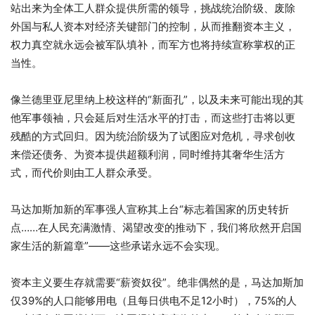
站出来为全体工人群众提供所需的领导，挑战统治阶级、废除
外国与私人资本对经济关键部门的控制，从而推翻资本主义，
权力真空就永远会被军队填补，而军方也将持续宣称掌权的正
当性。
像兰德里亚尼里纳上校这样的“新面孔”，以及未来可能出现的其
他军事领袖，只会延后对生活水平的打击，而这些打击将以更
残酷的方式回归。因为统治阶级为了试图应对危机，寻求创收
来偿还债务、为资本提供超额利润，同时维持其奢华生活方
式，而代价则由工人群众承受。
马达加斯加新的军事强人宣称其上台“标志着国家的历史转折
点……在人民充满激情、渴望改变的推动下，我们将欣然开启国
家生活的新篇章”——这些承诺永远不会实现。
资本主义要生存就需要“薪资奴役”。绝非偶然的是，马达加斯加
仅39%的人口能够用电（且每日供电不足12小时），75%的人