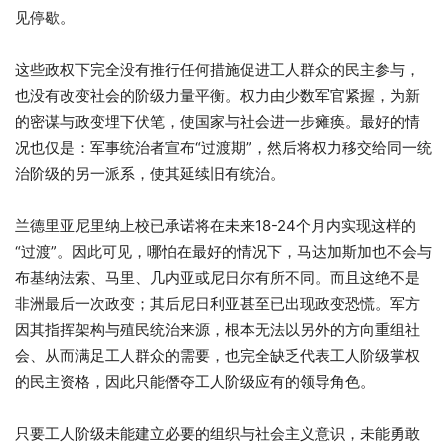
见停歇。
这些政权下完全没有推行任何措施促进工人群众的民主参与，
也没有改变社会的阶级力量平衡。权力由少数军官紧握，为新
的密谋与政变埋下伏笔，使国家与社会进一步瘫痪。最好的情
况也仅是：军事统治者宣布“过渡期”，然后将权力移交给同一统
治阶级的另一派系，使其延续旧有统治。
兰德里亚尼里纳上校已承诺将在未来18-24个月内实现这样的
“过渡”。因此可见，哪怕在最好的情况下，马达加斯加也不会与
布基纳法索、马里、几内亚或尼日尔有所不同。而且这绝不是
非洲最后一次政变；其后尼日利亚甚至已出现政变恐慌。军方
因其指挥架构与殖民统治来源，根本无法以另外的方向重组社
会、从而满足工人群众的需要，也完全缺乏代表工人阶级掌权
的民主资格，因此只能僭夺工人阶级应有的领导角色。
只要工人阶级未能建立必要的组织与社会主义意识，未能勇敢