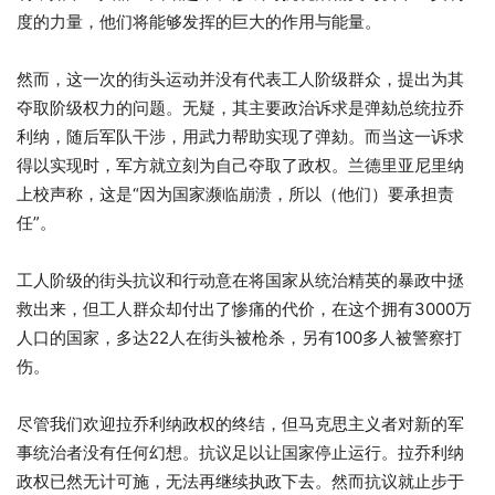
度的力量，他们将能够发挥的巨大的作用与能量。
然而，这一次的街头运动并没有代表工人阶级群众，提出为其
夺取阶级权力的问题。无疑，其主要政治诉求是弹劾总统拉乔
利纳，随后军队干涉，用武力帮助实现了弹劾。而当这一诉求
得以实现时，军方就立刻为自己夺取了政权。兰德里亚尼里纳
上校声称，这是“因为国家濒临崩溃，所以（他们）要承担责
任”。
工人阶级的街头抗议和行动意在将国家从统治精英的暴政中拯
救出来，但工人群众却付出了惨痛的代价，在这个拥有3000万
人口的国家，多达22人在街头被枪杀，另有100多人被警察打
伤。
尽管我们欢迎拉乔利纳政权的终结，但马克思主义者对新的军
事统治者没有任何幻想。抗议足以让国家停止运行。拉乔利纳
政权已然无计可施，无法再继续执政下去。然而抗议就止步于