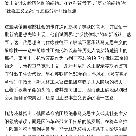
僚主义计划经济体制的终结。在这种背景下，“历史的终结”与
“社会主义之死”等虚假分析开始泛滥。
这些动荡而震撼社会的事件深刻影响了群众的意识，并促使一
批新的思想先锋出现，他们试图界定“反抗体制”的全新道路。然
而，这一代思想者与作家往往不了解或不愿承认马克思主义的
前瞻性——这种前瞻性正如托洛茨基等历史人物所清楚提出的
那样。事实上，托洛茨基作为与列宁齐名的1917年俄国革命领
袖之一，为捍卫马克思主义、反对并从理论上揭示苏联的堕落
而付出了生命代价。早在苏联解体50年前，他就在《被背叛的
革命》中指出：斯大林主义官僚集团夺取了工人阶级的权力，
正着手砍断革命的头颅，使其走向扭曲。因而他正确地识别出
必须推翻官僚集团，这是阻止资本主义复辟的唯一道路。
托洛茨基指出，俄国革命的困境绝非马克思主义或其社会主义
纲领的错误，而是因为革命孤立于落后的俄罗斯。在将革命推
向欧洲的努力遭到失败后，斯大林政权得以扼杀工人阶级的民