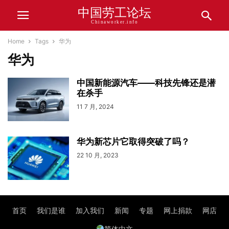
中国劳工论坛
Chinaworker.info
Home
Tags
华为
华为
中国新能源汽车——科技先锋还是潜
在杀手
11 7 月, 2024
华为新芯片它取得突破了吗？
22 10 月, 2023
首页
我们是谁
加入我们
新闻
专题
网上捐款
网店
简体中文