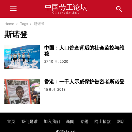
中国劳工论坛
Chinaworker.info
Home
Tags
斯诺登
斯诺登
中国：人口普查背后的社会监控与维
稳
27 10 月, 2020
香港：一千人示威保护告密者斯诺登
15 6 月, 2013
首页
我们是谁
加入我们
新闻
专题
网上捐款
网店
🌏简体中文