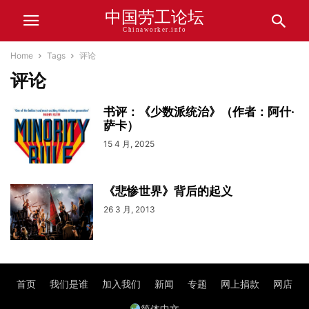
中国劳工论坛
Chinaworker.info
Home
Tags
评论
评论
书评：《少数派统治》（作者：阿什·
萨卡）
15 4 月, 2025
《悲惨世界》背后的起义
26 3 月, 2013
首页
我们是谁
加入我们
新闻
专题
网上捐款
网店
简体中文