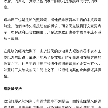
政府」的原則！
實際上他們唯一的原則是維護利潤行先的制
度。
這場疫症也是泛民的照妖鏡，將他們維護資本主義的本質表露
無遺。
他們冷待失業援助金的訴求，而公民黨議員譚文豪更表
示，
理解政府出資救國泰，只是認為政府應要求國泰承諾不減
薪不裁員。
在嚴峻的經濟危機下，
由於泛民的政治目光裡沒有尋求資本主
義以外的出路，
最終只能為了挽救現存體制而屈服在親財團的
政策之下。
社會主義行動主張將任何減薪裁員的企業公有化，
並置於工人階級的民主管控之下，並拒絕向其他企業償還其償
務。
港版國安法
政治打壓來勢洶洶，與經濟嚴寒不無關係。
由於疫症帶來的經
濟危機以及中美衝突升溫，
作為獨裁者的習近平別無他選，必