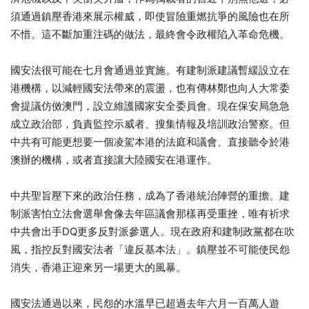
須通過鎮壓香港來展示權威，
即使冒險重燃抗爭的風險也在所
不惜。這不斷加重注碼的做法，
最終會令政權陷入革命危機。
國安法很可能在七月會通過並實施。
有建制派建議暫緩設立在
港機構，以減輕國安法帶來的震盪，
也有傳林鄭也向人大常委
會提議仿傚澳門，
設立維護國家安全委員會。現在保安局急急
成立政治部，
負責監控示威者、搜集情報及培訓政治警察。
但
中共有可能更想要一個凌駕本港的法庭和議會、
直接聽令於港
澳辦的機構，或者直接讓大陸國安在港運作。
中共聖旨壓下來的政治任務，成為了香港統治陣營的重擔。
建
制派害怕立法會選舉會像去年區議會那樣再受重挫，
唯有祈求
中共會出手DQ更多反對派參選人。
現在政府和建制政黨都在吹
風，指控反對國安法者「違反基本法」。
鎮壓並不可能使民怨
消失，香港正迎來另一場更大的風暴。
國安法通過以來，民怨的水溫早已超過去年六月一百萬人遊