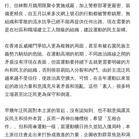
行。
但林鄭月娥用限聚令實施戒嚴，加上警察部署更嚴密、裝
備更精良，
自五月以來多次網上號召的行動都被警察鎮壓。
無
組織和零散的流水抗爭已經不能再提供任何出路。
現在需要的
是在社區和職場建立工人階級的組織，
建設運動的民主架構。
在香港反威權鬥爭陷入更為複雜的局面，
甚至有被右翼民族主
義勢力騎劫的危險。在運動高潮的初期，
不同政治路線之間的
矛盾沒有浮現在表面，
但當運動要持續下去就更需要明確的方
向和民主的組織，
否則很容易陷入分裂和內鬥。由於主流泛民
越來越不受信任，
使政治真空擴大。可惜，
在去年運動以來冒
起的政治力量和意識充斥著矛盾和混亂。這些「
素人」很多時
立場甚至比泛民更為保守和倒退。
早幾年泛民面對本土派的冒起，沒有認知到、
也不願意揭露其
反民主和排外本質，反而一再伸出橄欖枝，希望「
互相合
作」。但和雨傘運動一樣，當運動曠日持久並陷入僵局時，
本
土派往往會走出來打扮成激進的力量，
企圖收割群眾焦急和渴