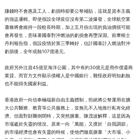
賺錢時不會惠及工人，虧損時卻要公帑補貼，
這就是資本主義
的強盜邏輯。即使假設全球疫症沒有第二波爆發，
全球航空業
蕭條將會維持一段較長時期，
加上五月份出現的負油價很可能
會再發生，
意味著國泰對沖燃油的虧損會再墮深淵。前摩根士
丹利報告指，
假設疫情於第三季轉好，估計國泰計入燃油對沖
虧損後，
全年或蝕107億港元。
政府另外注資45億至海洋公園，
其中有約30億元是用作償還商
業貸。
而官方文件顯示債權人是中國銀行，
難怪政府明知虧蝕
也不能得失國家利益。
香港政府一向信奉極端新自由主義體制，
拒絕將公帑運用在擴
大公共醫療、教育等公共服務上，
並無孔不入地推行私有化經
濟。但面對財團倒閉時，又突然摒棄。
陳茂波解釋，這是因為
市場處於失靈的情況。原來一向「萬能」
又擅於「自我調節」
的市場經濟也會有失靈的時候，
使他們徹底摒棄「大市場、小