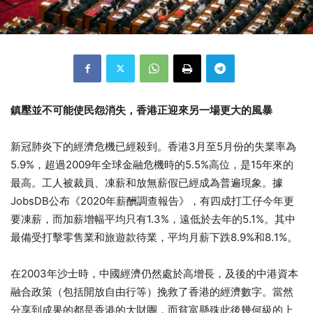
鎮壓並不可能使民怨消失，香港正迎來另一場更大的風暴
新冠肺炎下的經濟危機已經殺到。香港3月至5月份的失業率為
5.
9%，超過2009年全球金融危機時的5.5%高位，
是15年來的
最高。工人被裁員、
凍薪和放無薪假已經成為普遍現象。據
JobsDB公布《
2020年薪酬調查報告》，有四成打工仔今年更
要凍薪，
而加薪增幅平均只有1.3%，遠低於去年的5.1%。
其中
最備受打擊零售業和旅遊款待業，平均月薪下跌8.9%和8.
1%。
在2003年沙士時，中國經濟仍然處於高增長，
及後的中港資本
融合政策（包括開放自由行等）
挽救了香港的經濟數字。當然
分享到成果的都是香港的大財團，
而貧富懸殊此後幾何級的上