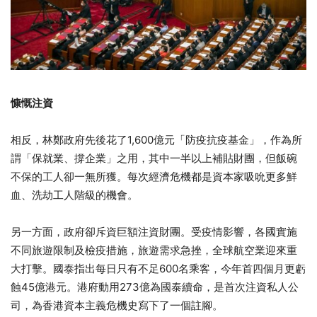
慷慨注資
相反，林鄭政府先後花了1,600億元「防疫抗疫基金」，
作為所
謂「保就業、撐企業」之用，其中一半以上補貼財團，
但飯碗
不保的工人卻一無所獲。
每次經濟危機都是資本家吸吮更多鮮
血、洗劫工人階級的機會。
另一方面，政府卻斥資巨額注資財團。受疫情影響，
各國實施
不同旅遊限制及檢疫措施，旅遊需求急挫，
全球航空業迎來重
大打擊。國泰指出每日只有不足600名乘客，
今年首四個月更虧
蝕45億港元。港府動用273億為國泰續命，
是首次注資私人公
司，為香港資本主義危機史寫下了一個註腳。