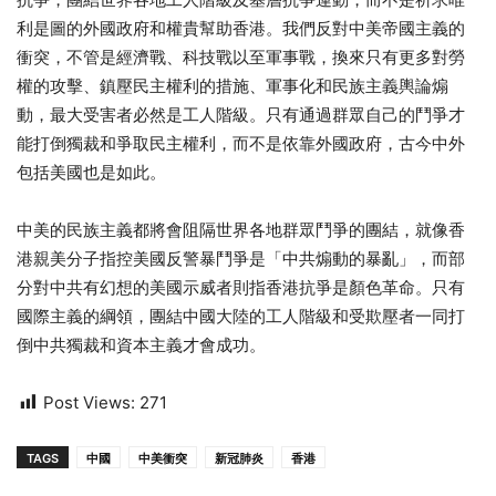
利是圖的外國政府和權貴幫助香港。
我們反對中美帝國主義的
衝突，不管是經濟戰、科技戰以至軍事戰，
換來只有更多對勞
權的攻擊、鎮壓民主權利的措施、
軍事化和民族主義輿論煽
動，最大受害者必然是工人階級。
只有通過群眾自己的鬥爭才
能打倒獨裁和爭取民主權利，
而不是依靠外國政府，古今中外
包括美國也是如此。
中美的民族主義都將會阻隔世界各地群眾鬥爭的團結，
就像香
港親美分子指控美國反警暴鬥爭是「中共煽動的暴亂」，
而部
分對中共有幻想的美國示威者則指香港抗爭是顏色革命。
只有
國際主義的綱領，
團結中國大陸的工人階級和受欺壓者一同打
倒中共獨裁和資本主義才
會成功。
Post Views:
271
TAGS
中國
中美衝突
新冠肺炎
香港