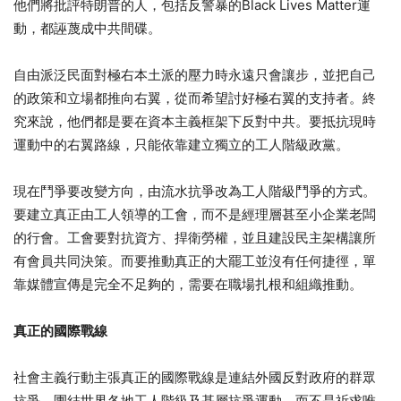
他們將批評特朗普的人，包括反警暴的Black Lives Matter運
動，都誣蔑成中共間碟。
自由派泛民面對極右本土派的壓力時永遠只會讓步，
並把自己
的政策和立場都推向右翼，從而希望討好極右翼的支持者。
終
究來說，他們都是要在資本主義框架下反對中共。
要抵抗現時
運動中的右翼路線，只能依靠建立獨立的工人階級政黨。
現在鬥爭要改變方向，由流水抗爭改為工人階級鬥爭的方式。
要建立真正由工人領導的工會，
而不是經理層甚至小企業老闆
的行會。工會要對抗資方、捍衛勞權，
並且建設民主架構讓所
有會員共同決策。
而要推動真正的大罷工並沒有任何捷徑，
單
靠媒體宣傳是完全不足夠的，需要在職場扎根和組織推動。
真正的國際戰線
社會主義行動主張真正的國際戰線是連結外國反對政府的群眾
抗爭，
團結世界各地工人階級及基層抗爭運動，
而不是祈求唯