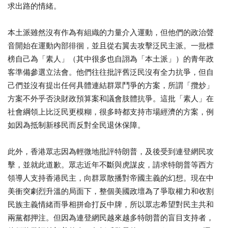
求出路的情緒。
本土派雖然沒有作為有組織的力量介入運動，
但他們的政治聲
音開始在運動內部徘徊，
並且從右翼去攻擊泛民主派。一批標
榜自己為「素人」（
其中很多也自詡為「本土派」）的青年政
客準備參選立法會。
他們往往批評舊泛民沒有全力抗爭，
但自
己們並沒有提出任何具體連結群眾鬥爭的方案，所謂「攬炒」
方案不外乎否決財政預算案和議會肢體抗爭。這批「素人」
在
社會綱領上比泛民更模糊，很多時都支持市場經濟的方案，
例
如因為抵制新移民而反對全民退休保障。
此外，香港眾志因為輕微地批評特朗普，及後受到連登網民攻
擊，
並就此道歉。眾志近年不斷與虎謀皮，
請求特朗普等西方
領導人支持香港民主，
向群眾散播對帝國主義的幻想。現在中
美衝突劇烈升溫的局面下，
整個美國政壇為了爭取權力和收割
民族主義情緒而爭相拼命打反中牌
，所以眾志希望對民主共和
兩黨都押注。
但因為連登網民越來越多特朗普的盲目支持者，