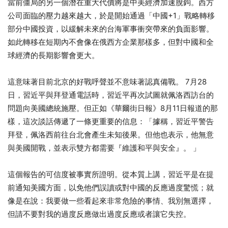
當前僵局的另一個潛在重大代價將是中美經濟加速脫鉤。西方
公司面臨的壓力越來越大，於是開始通過「中國+1」戰略轉移
部分中國投資，以緩解未來的台海軍事衝突帶來的負面影響。
如此轉移在短期內不會像在俄西方企業那樣多，但對中國和全
球經濟的長期影響會更大。
這意味著目前北京的好戰呼聲並不意味著認真備戰。 7月28
日，習近平與拜登通電話時，習近平再次試圖就佩洛西訪台的
問題向美國總統施壓。但正如《華爾街日報》8月11日報道的那
樣，這次談話傳遞了一條更重要的信息：「據稱，習近平警告
拜登，佩洛西前往台北會產生未知後果。但他也表示，他無意
與美國開戰，並表示雙方都需要『維護和平與安全』。 」
這個報告的可信度被事實所證明。從本質上講，習近平是在提
前通知美國方面，以免他們誤讀或對中國的反應過度驚慌；就
像是在說：我要做一些看起來非常危險的事情、我別無選擇，
但請不要對我的過度反應做出過度反應或者讓它失控。