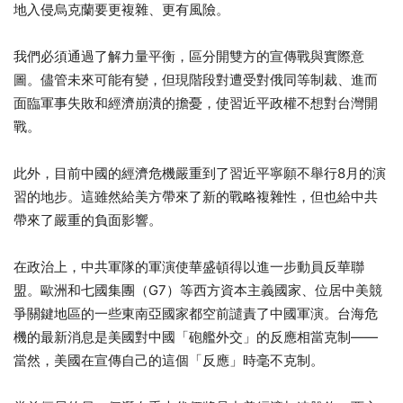
地入侵烏克蘭要更複雜、更有風險。
我們必須通過了解力量平衡，區分開雙方的宣傳戰與實際意
圖。儘管未來可能有變，但現階段對遭受對俄同等制裁、進而
面臨軍事失敗和經濟崩潰的擔憂，使習近平政權不想對台灣開
戰。
此外，目前中國的經濟危機嚴重到了習近平寧願不舉行8月的演
習的地步。這雖然給美方帶來了新的戰略複雜性，但也給中共
帶來了嚴重的負面影響。
在政治上，中共軍隊的軍演使華盛頓得以進一步動員反華聯
盟。歐洲和七國集團（G7）等西方資本主義國家、位居中美競
爭關鍵地區的一些東南亞國家都空前譴責了中國軍演。台海危
機的最新消息是美國對中國「砲艦外交」的反應相當克制——
當然，美國在宣傳自己的這個「反應」時毫不克制。