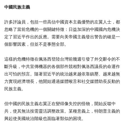
中國民族主義
許多評論員，包括一些高估中國資本主義優勢的左翼人士，都
忽略了當前危機的一個關鍵特徵：日益加深的中國國內危機決
定了習近平作出的反應。需要向美帝國主義發出警告的確是一
個影響因素，但並不是事態全部。
這樣的危機特徵在佩洛西登陸台灣前幾週引發了外交辭令的不
斷升級，中共宣傳機器的各個部件競相對佩洛西議長的命運作
出可怕的預言。隨著習近平的統治越來越依靠鎮壓、越來越無
力實現經濟增長，他開始通過媒體喉舌和社交媒體助長反動的
民族主義。
但中國的民族主義右翼正在變得像失控的怪物，開始反噬中
共，使其無法按需靈活調整政策。某種意義上，特朗普主義的
興起使美國統治階級也面臨著類似的困境。