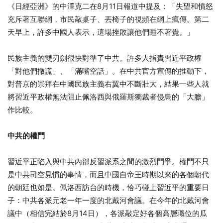
《日經亞洲》的中澤克二在8月11日報道中提及：「失望和憤怒
充斥著互聯網，市民敲桌子、丟椅子的視頻在網上瘋傳。第二
天早上，許多中國人表示，這場挫敗讓他們睡不著覺。」
民族主義的雙刃劍很快對準了中共。許多人指責習近平政權
「對他們撒謊」、「滿嘴空話」。在中共官方宣傳的推動下，
對普京的崇拜在中國民族主義右翼中不斷壯大，結果一些人就
將習近平政權無法阻止佩洛西與俄羅斯獨裁者侵烏的「大膽」
作比較。
中共的權鬥
習近平正陷入與中共內部反習派系之間的激烈鬥爭。權鬥不只
是中共司空見慣的事情，而且中國自帝王時期以來的各個朝代
的朝廷也如是。佩洛西訪台的時機，恰巧碰上習近平的重要日
子：中共各派元老一年一度的北戴河會議。在今年的北戴河會
議中（相信完結於8月14日），各派敲定好各個高層職位的瓜