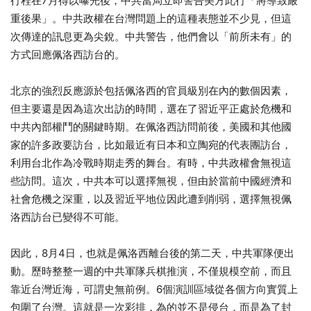
行程在7月得以曝光後，中共當局立即警告美方此行「將導致嚴
重後果」。中共政權在台灣問題上的這種表態並不少見，但這
次傳達的訊息更為尖銳。中共警告，他們會以「前所未有」的
方式回應佩洛西訪台的。
北京的強烈反應源於包括佩洛西的官員級別在內的數個因素，
但主要還是因為這次出訪的時間，選在了習近平正處於危機和
中共內部權鬥的關鍵時期。在佩洛西訪問前後，美國和其他國
家的許多政要訪台，比如最近有日本和立陶宛的代表團訪台，
利用台北作為冷戰時期走秀的舞台。有時，中共政權會無視這
些訪問。這次，中共本可以選擇無視，但由於當前中國經濟和
社會危機之深重，以及習近平地位因此遭到削弱，選擇無視佩
洛西訪台已變得不可能。
因此，8月4日，也就是佩洛西離台後的第二天，中共軍隊便出
動。歷時整整一週的中共軍隊兵棋推演，不僅規模空前，而且
靠近台灣近海，可謂史無前例。6個演訓區域從各個方向實質上
包圍了台灣。這就是一次彩排，為的並不是侵台，而是為了封