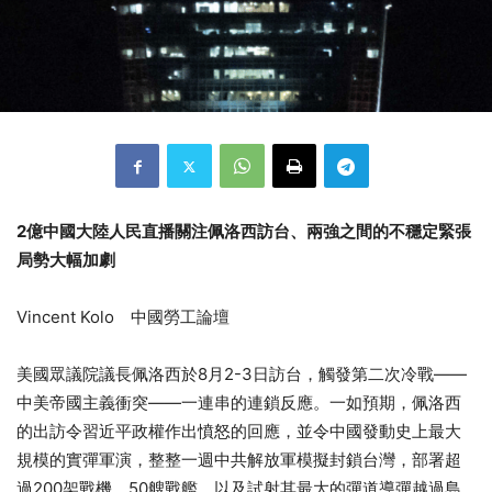
2
億中國大陸人民直播關注佩洛西訪台、兩強之間的不穩定緊張
局勢大幅加劇
Vincent Kolo
中國勞工論壇
美國眾議院議長佩洛西於8月2-3日訪台，觸發第二次冷戰——
中美帝國主義衝突——一連串的連鎖反應。一如預期，佩洛西
的出訪令習近平政權作出憤怒的回應，並令中國發動史上最大
規模的實彈軍演，整整一週中共解放軍模擬封鎖台灣，部署超
過200架戰機、50艘戰艦、以及試射其最大的彈道導彈越過島