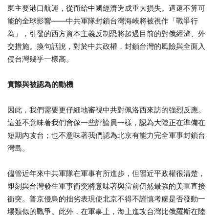
東主要港口航運，從而給中國經濟造成重大損失。這還不算可
能的全球影響——中共軍隊封鎖台灣海峽將被視作「戰爭行
為」，引發的西方資本主義反制恐將超過目前的對俄經濟、外
交措施。換句話說，對於中共政權，封鎖台灣的風險與全面入
侵台灣幾乎一樣高。
實際與被認為的動機
因此，我們需要更仔細地審視中共對佩洛西來訪的強烈反應。
這並不意味著我們會像一些評論員一樣，認為大陸正在準備在
短期內攻台；也不意味著我們認為北京有能力完全軍事封鎖台
灣島。
儘管近年來中共軍隊在軍事有所進步，但習近平政權很清楚，
即刻與台灣發生軍事衝突將意味著與當前仍然最強的美軍直接
衝突。普京侵烏的拙劣表現使北京不得不謹慎考慮是否發動一
場類似的戰爭。此外，在軍事上，海上進攻台灣比俄羅斯在陸