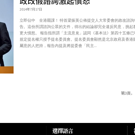
政改假諮詢激起憤怒
2014年7月17日
立即佔中 全港罷課！ 特首梁振英公佈提交人大常委會的政改諮詢報
告。這份所謂諮詢公眾的文件，得出的結論卻完全違反民意，挑起
更大憤怒。 報告指所謂「主流意見」認同《基本法》第四十五條已明確
規定提名權只授予提名委員會。提名委員會顯然是北京政府及香港
屬意的人把持，報告內提及將提委會「民主...
第3頁，
選擇語言