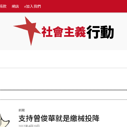
捐款
網店
✊加入我們
行動
社會主義
專題
💰捐款
網店
✊加入我們
More
新聞
支持曾俊華就是繳械投降
2017年4月20日