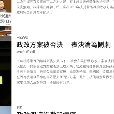
以為手握三百多票就可以左右大局，有本錢與曾俊華作政治交易， 
天真無知。根據過往經驗，民主黨在2010年支持曾蔭權的政改方案
政府完全背棄改革的承...
中國內地
政改方案被否決 表決淪為鬧劇
2015年6月19日
30年循序漸進的路線宣告失敗 左仁 社會主義行動 政改方案表決日，人
大框架下的假普選方案被否決已成大局，曾經被質疑會倒戈支持政
泛民主派議員，包括公民黨湯家驊、民協馮儉基、李國麟、梁繼昌
也因為後雨傘革命的群眾壓力而否決方案。此外，功能組別醫界學
家騮也加入反對陣營，令最終有28票...
新聞