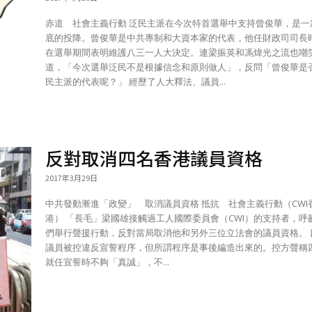
赤道 社會主義行動 泛民主派在今次特首選舉中支持曾俊華，是一次徹
底的投降。曾俊華是中共專制和大資本家的代表，他任財政司司長
在選舉期間表明維護八三一人大決定。連梁振英和馮煒光之流也嘲
道，「今次選舉泛民不是根據信念和原則做人」，反問「曾俊華是
民主派的代表呢？」 經歷了人大釋法、議員...
反對取消四名香港議員資格
2017年3月29日
中共發動漸進「政變」 取消議員資格 抵抗 社會主義行動（CWI香
港） 「長毛」梁國雄接觸過工人國際委員會（CWI）的支持者，呼籲我
們舉行聲援行動，反對當局取消他和另外三位立法會的議員資格。 四名
議員被控違反宣誓程序，但所謂程序是事後編造出來的。控方聲稱
就任宣誓時不夠「真誠」，不...