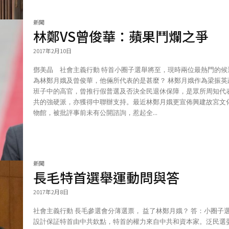
新聞
林鄭VS曾俊華：蘋果鬥爛之爭
2017年2月10日
鄧美晶 社會主義行動 特首小圈子選舉將至，現時兩位最熱門的候選人
為林鄭月娥及曾俊華，他倆所代表的是甚麼？ 林鄭月娥作為梁振英政府
班子中的高官，曾推行假普選及否決全民退休保障，是眾所周知代
共的強硬派，亦獲得中聯辦支持。最近林鄭月娥更宣佈興建故宮文
物館，被批評事前未有公開諮詢，惹起全...
新聞
長毛特首選舉運動問與答
2017年2月8日
社會主義行動 長毛參選會分薄選票， 益了林鄭月娥？ 答：小圈子選舉的
設計保証特首由中共欽點，特首的權力來自中共和資本家。泛民選