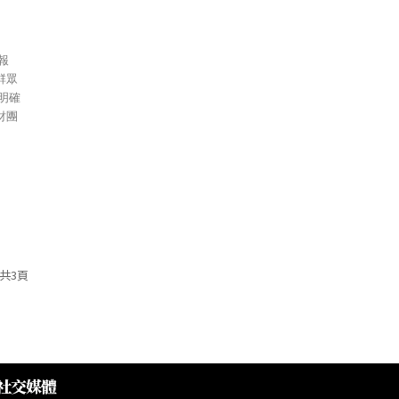
群眾
財團
共3頁
社交媒體