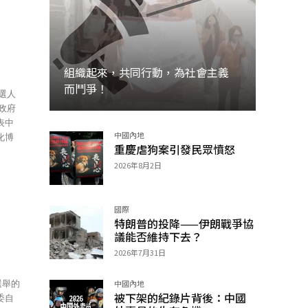
組織起來，共同行動，為社會主義
而鬥爭！
表中
中國內地
化博
加入
重慶虐狗案引發民眾憤怒
2026年8月2日
國際
特朗普的投降——伊朗戰爭協
議能否維持下去？
2026年7月31日
中國內地
被下架的紀錄片背後：中國
委自