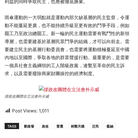
利益的同時爭取民主，也應被徹底摒棄。
雨傘運動的一大弱點就是運動內部欠缺基層的民主監督，令運
動不能蔓延更廣，也不能持續升級至更有效的鬥爭手段，例如
罷工乃至政治總罷工。新一輪的民主運動需要有戰鬥性的新領
導層，也需要建基於基層民眾鬥爭的組織，才可以向前走。需
要建立民主的基層行動委員會，也需要將運動積極蔓延至中國
內地以至國際，爭取各地的群眾聲援行動。最重要的，是需要
一個具社會主義綱領的工人階級政黨，連繫至革命的民主訴
求，以及需要廢除商家財團操控的經濟制度。
撐政改團體在立法會外示威
Post Views:
1,011
TAGS
劉皇發
政改
普選
林鄭月娥
泛民
藍絲