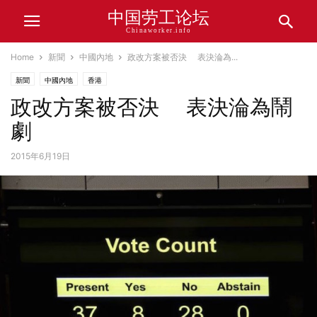
中国劳工论坛
Chinaworker.info
Home
新聞
中國內地
政改方案被否決 表決淪為...
新聞
中國內地
香港
政改方案被否決 表決淪為鬧
劇
2015年6月19日