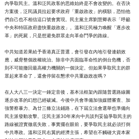
內爭取民主。溫和泛民政客的思維始終是不會改變的。在否決
方案後，泛民議員拉起要求政府「重啟政改」的橫額，恐怕他
們自己也不相信這口號會實現。民主黨主席劉慧卿表示「呼籲
中央和特區政府盡快重啟政改」。溫和泛民極力喚醒「逐步改
革」的死屍，只是想避免群眾走向革命鬥爭的路線。
中共知道若果給予香港真正普選，會引發在內地引發連鎖效
應，威脅整個政權統治。除非中共面臨革命性的倒台危機，否
則不可能撤回最高權力機關的一個決定。但如果爭取民主的群
眾起來革命了，還會停留在懇求中共重啟政改嗎？
在人大八三一決定一錘定音後，基本法框架內跟隨普選路線圖
逐步改革的幻想已經破滅。今後中共會準備加強媒體審查、加
強警察暴力、為廿三條立法鋪路，在下屆立法會選舉也準備向
民主派發動攻擊。泛民主派30年來向中共談判妥協爭取民主的
路線被證實徹底失敗，事實擺在眼前，要爭取民主就必須打倒
中共專政。溫和泛民右翼的經濟主張，希望在不觸碰大資本家