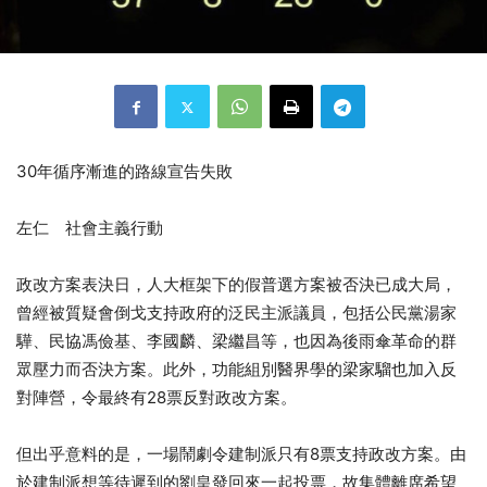
30年循序漸進的路線宣告失敗
左仁 社會主義行動
政改方案表決日，人大框架下的假普選方案被否決已成大局，
曾經被質疑會倒戈支持政府的泛民主派議員，包括公民黨湯家
驊、民協馮儉基、李國麟、梁繼昌等，也因為後雨傘革命的群
眾壓力而否決方案。此外，功能組別醫界學的梁家騮也加入反
對陣營，令最終有28票反對政改方案。
但出乎意料的是，一場鬧劇令建制派只有8票支持政改方案。由
於建制派想等待遲到的劉皇發回來一起投票，故集體離席希望