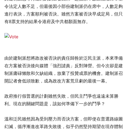
令法定人數不足，但最後因小部份建制派仍在席中，人數足夠
進行表決，方案順利被否決。雖然方案被否決早成定局，但只
有8票支持的結果令港府及中共都顏面無存。
由於建制派想將政改被否決的責任歸咎於泛民主派，本來準備
在方案被否決後向媒體「強烈譴責」反對陣營。但今次卻是建
制派庸碌懶散和欠缺組織，放棄了投贊成票的機會。建制派召
開記者會低頭致歉，成為政改方案荒旦劇的最後一幕。
政府推行假普選的計劃雖然失敗，但民主鬥爭也遠遠未算勝
利。現在的關鍵問題是，該如何準備下一步的鬥爭？
溫和泛民雖然因為受到壓力而否決方案，但即使在普選路線圖
幻滅，循序漸進改革路失敗後，似乎仍然堅持期望在現存體制