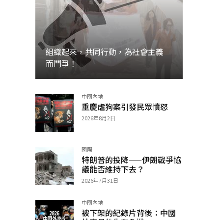
組織起來，共同行動，為社會主義
而鬥爭！
中國內地
加入
重慶虐狗案引發民眾憤怒
2026年8月2日
國際
特朗普的投降——伊朗戰爭協
議能否維持下去？
2026年7月31日
中國內地
被下架的紀錄片背後：中國