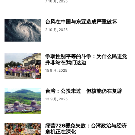
7 10 月, 2025
台风在中国与东亚造成严重破坏
2 10 月, 2025
争取性别平等的斗争：为什么民进党
并非站在我们这边
15 9 月, 2025
台湾：公投未过 但核能仍在复辟
13 9 月, 2025
绿营726罢免失败：台湾政治与经济
危机正在深化