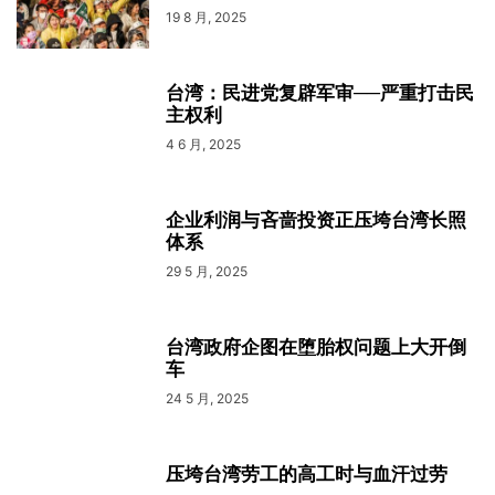
19 8 月, 2025
台湾：民进党复辟军审──严重打击民
主权利
4 6 月, 2025
企业利润与吝啬投资正压垮台湾长照
体系
29 5 月, 2025
台湾政府企图在堕胎权问题上大开倒
车
24 5 月, 2025
压垮台湾劳工的高工时与血汗过劳