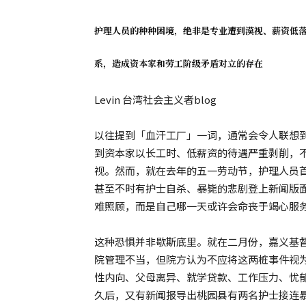
护理人员的种种困境，绝非是专业遭到漠视、薪资低
系，造成资本家和劳工阶级矛盾对立的存在
Levin 台湾社会主义者blog
以往提到「血汗工厂」一词，通常会令人联想
到资本家以长工时、低薪资的待遇严重剥削，
视。然而，就在去年的五一劳动节，护理人员
甚至不时有护士自杀、暴毙的悲剧登上新闻版
难照顾，而是自己哪一天或许会命丧于竭心服
这种恐惧并非歇斯底里。就在二月份，嘉义基
院管理不当，但院方认为不应将这两桩事件视
性内向、父母离异、就学贷款、工作压力、忧
久后，又有新闻报导出桃园县有两名护士接连