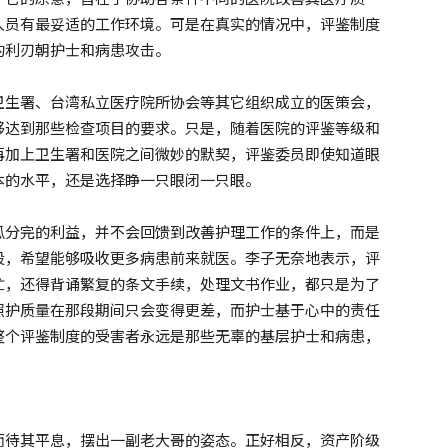
人员有最妥适的工作环境。可是在真实的情况中，评鉴制度
的利刃朝护士和病患攻击。
卫生署、台湾私立医疗院所协会等其它组织成立的医策会，
够达到那些检查项目的要求。只是，随着医院的评鉴等级和
再加上卫生署和医院之间微妙的默契，评鉴委员即使知道眼
本的水平，还是选择睁一只眼闭一只眼。
瓜分完的利益，并不会回馈到改善护理工作的条件上，而是
段，希望能够吸收更多病患前来就医。李子无奈地表示，评
忙，还得背诵繁复的条文手续，处理文书作业，都只是为了
照护质量在那段期间只会变得更差，而护士基于心中的责任
整个评鉴制度的受害者永远是那些无辜的基层护士和病患，
而待其平息，摆出一副老大哥的姿态。正好相反，资产阶级