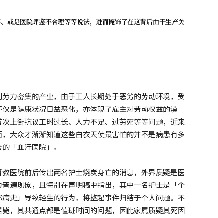
落、或是医院评鉴不合理等等说法，进而掩饰了在这背后由于生产关
到劳力密集的产业，由于工人长期处于恶劣的劳动环境，受
不仅是健康状况日益恶化，亦体现了雇主对劳动权益的漠
首次上街抗议工时过长、人力不足、过劳死等等问题，近来
面，大众才渐渐知道这些白衣天使最害怕的并不是病患有多
务的「血汗医院」。
督教医院前后传出两名护士烧炭身亡的消息，外界质疑是医
为普遍现象，且特别在声明稿中指出，其中一名护士是「个
郁病史」导致轻生的行为，将整起事件归结于个人问题。不
暴毙，其共通点都是值班时间的问题，因此家属质疑其死因