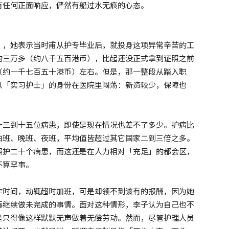
有任何正面响应，俨然有船过水无痕的心态。
），她表示当时甫从护专毕业后，就投身这项异常辛苦的工
约三万多（约八千五百港币），比起还没正式拿到证照之前
（约一千七百五十港币）左右。但是，那一整段从踏入职
以「实习护士」的身份在医院里闯荡：新资较少，保障也
十三到十五位病患，即使是现在情况也差不了多少。护病比
白班、晚班、夜班，平均值皆超过其它国家二到三倍之多。
照护二十个病患，而这还是在人力相对「充足」的都会区，
不算罕事。
作时间，动辄超时加班，可是却领不到该有的报酬，因为她
再继续做未完成的事情。面对这种情形，李子认为自己也不
是只得像这样默默无声做着无偿劳动。然而，尽管护理人员