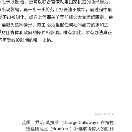
段予以反 击，更可以联合官僚动用国家机器的隐形暴力，
织出现裂缝，再一步一步将劳工打得溃不成军，而过程中最
觉不出被驯化，或送上代罪羔羊至前线让大家愤怒围剿，使
要避免这种情形，劳工 必须拒握任何袖间藏刀的求和之
受财团媒体和政府的操弄所影响。唯有如此，才有办法真正
不再受奴役剥削的唯一出路。
Next article
英国：乔治-葛拉维（George Galloway）在布拉
德福德地区（Bradford）补选取得惊人的胜利