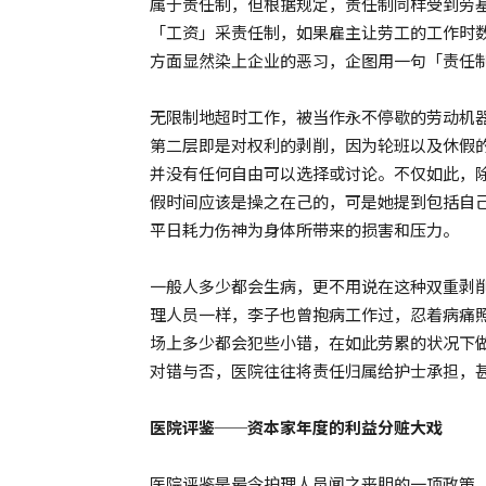
属于责任制，但根据规定，责任制同样受到劳
「工资」采责任制，如果雇主让劳工的工作时
方面显然染上企业的恶习，企图用一句「责任
无限制地超时工作，被当作永不停歇的劳动机
第二层即是对权利的剥削，因为轮班以及休假
并没有任何自由可以选择或讨论。不仅如此，
假时间应该是操之在己的，可是她提到包括自
平日耗力伤神为身体所带来的损害和压力。
一般人多少都会生病，更不用说在这种双重剥
理人员一样，李子也曾抱病工作过，忍着病痛
场上多少都会犯些小错，在如此劳累的状况下
对错与否，医院往往将责任归属给护士承担，
医院评鉴──资本家年度的利益分赃大戏
医院评鉴是最令护理人员闻之丧胆的一项政策