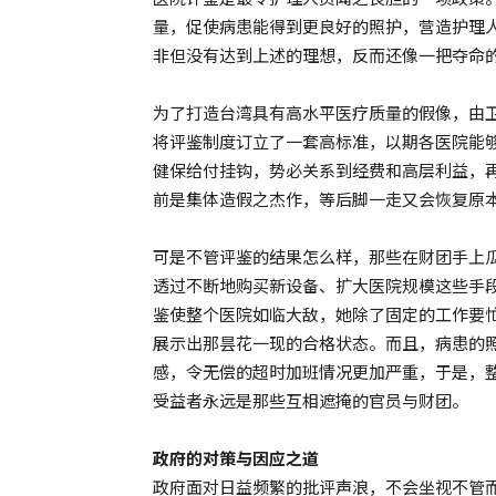
量，促使病患能得到更良好的照护，营造护理
非但没有达到上述的理想，反而还像一把夺命
为了打造台湾具有高水平医疗质量的假像，由
将评鉴制度订立了一套高标准，以期各医院能
健保给付挂钩，势必关系到经费和高层利益，
前是集体造假之杰作，等后脚一走又会恢复原
可是不管评鉴的结果怎么样，那些在财团手上
透过不断地购买新设备、扩大医院规模这些手
鉴使整个医院如临大敌，她除了固定的工作要
展示出那昙花一现的合格状态。而且，病患的
感，令无偿的超时加班情况更加严重，于是，
受益者永远是那些互相遮掩的官员与财团。
政府的对策与因应之
道
政府面对日益频繁的批评声浪，不会坐视不管