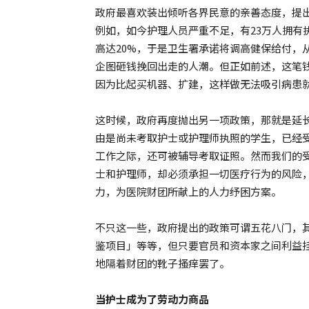
政府最喜欢装出倾听各界民意的亲善态度，提
例如，如今护理人员严重不足，有23万人拥有
高达20%，于是卫生署承诺将调高健保给付，
企图砸钱挽回出走的人潮。但正如前述，这笔
因为比起买机器、扩建，这样做无法吸引病患
这时候，政府再度抛出另一项政策，那就是延长
由是尚未考取护士或护理师执照的学生，已经
工作之际，还可被辅导考取证照。然而我们的
士和护理师，却必须承担一切医疗行为的风险
力，为医院财团所献上的人力纾困方案。
不只这一些，政府提出的政策可谓五花八门，
鉴项目」等等，但只要官员和资本家之间利益
地隔着财团的靴子搔痒罢了。
当护士成为了劳动力商品