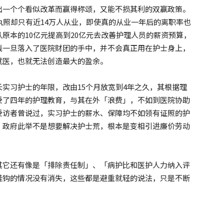
出一个个看似改革而赢得称颂，又能不损其利的双赢政策。
执照却只有近14万人从业，即使真的从业一年后的离职率也
从原本的10亿元提高到20亿元去改善护理人员的薪资预算，
钱一旦落入了医院财团的手中，并不会真正用在护士身上，
就医，也就无法创造最大的盈余。
实习护士的年限，改由15个月放宽到4年之久，其根据理
受了四年的护理教育，与其在外「浪费」，不如到医院协助
受访者曾说过，实习护士的薪水、保障均不如领有证照的护
，政府此举不是想要解决护士荒，根本是变相引进廉价劳动
其它还有像是「排除责任制」、「病护比和医护人力纳入评
挂钩的情况没有消失，这些都是避重就轻的说法，只是不断