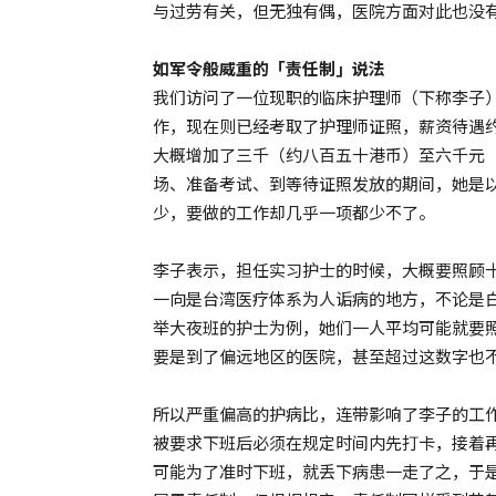
与过劳有关，但无独有偶，医院方面对此也没
如军令般威重的「责任制」说
法
我们访问了一位现职的临床护理师（下称李子
作，现在则已经考取了护理师证照，薪资待遇
大概增加了三千（约八百五十港币）至六千元
场、准备考试、到等待证照发放的期间，她是
少，要做的工作却几乎一项都少不了。
李子表示，担任实习护士的时候，大概要照顾
一向是台湾医疗体系为人诟病的地方，不论是
举大夜班的护士为例，她们一人平均可能就要
要是到了偏远地区的医院，甚至超过这数字也
所以严重偏高的护病比，连带影响了李子的工
被要求下班后必须在规定时间内先打卡，接着
可能为了准时下班，就丢下病患一走了之，于