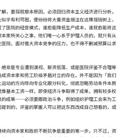
了解，要探就根本原因，必须回归资本主义经济进行分析。
业似乎有利可图，便纷纷将大量资金挹注在这棵摇钱树上，
成了医院的经营模式，谁愈能降低生产成本，谁就愈能将这
资本家所关心之事，他们唯一心系于护理人员的，就只有从
立医院，面对强大资本竞争的压力，也不得不删减预算以求
，绝非是专业遭到漠视、薪资低落、或是医院评鉴不合理等
造成资本家和劳工阶级矛盾对立的存在。并不是因为「我们
让运动的方向导向专业化跟分科化，彻底忽略劳动条件本质
就像基本工资一样，即使经济斗争取得了成果，拥有较多权
良的成果──必须要跟政治斗争，例如组织护理工会来为工
面提到的，评鉴的掌握人可以把这东西改成自己想看的，或
持续向资本家和政府不断抗争是重要的第一步。只不过，资