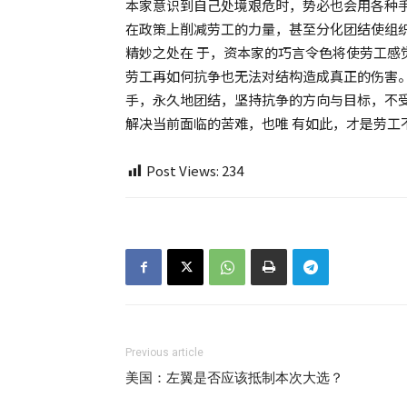
本家意识到自己处境艰危时，势必也会用各种手
在政策上削减劳工的力量，甚至分化团结使组
精妙之处在 于，资本家的巧言令色将使劳工感
劳工再如何抗争也无法对结构造成真正的伤害。
手，永久地团结，坚持抗争的方向与目标，不
解决当前面临的苦难，也唯 有如此，才是劳工
Post Views:
234
Previous article
美国：左翼是否应该抵制本次大选？