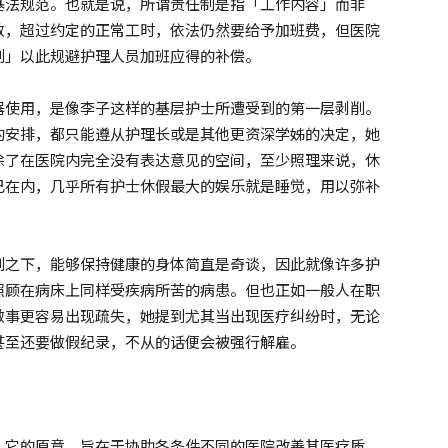
基法规范。也就是说，所谓责任制是指「工作内容」而非
数，超过约定的正常工时，依法仍然要给予加班费，但医院
制」以此规避护理人员加班应得的补偿。
器使用，是像李子这样的基层护士所遭受到的第一层剥削。
的安排，都只能遵从护理长或是其他更资深学姊的决定，她
除了在医院内完全没有表达意见的空间，至少照理来说，休
己在内，几乎所有护士休假最大的娱乐就是睡觉，用以弥补
削之下，能够保持健康的身体简直是奇谈，因此就像许多护
照顾在病床上同样受疾病所苦的病患。但也正如一般人在职
做事更容易出现疏失，她提到尤其当出现医疗纠纷时，无论
甚至还要做假纪录，不从的话便会被强行解雇。
。它的原意，旨在于协助各条件不同的医院改善其医疗质