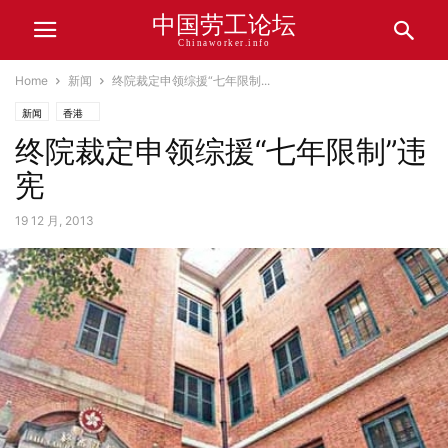
中国劳工论坛
Chinaworker.info
Home
新闻
终院裁定申领综援“七年限制...
新闻
香港
终院裁定申领综援“七年限制”违
宪
19 12 月, 2013