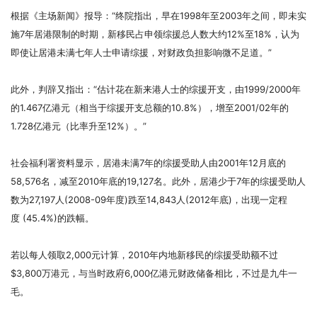
根据《主场新闻》报导：“终院指出，早在1998年至2003年之间，即未实
施7年居港限制的时期，新移民占申领综援总人数大约12%至18%，认为
即使让居港未满七年人士申请综援，对财政负担影响微不足道。”
此外，判辞又指出：“估计花在新来港人士的综援开支，由1999/2000年
的1.467亿港元（相当于综援开支总额的10.8%），增至2001/02年的
1.728亿港元（比率升至12%）。”
社会福利署资料显示，居港未满7年的综援受助人由2001年12月底的
58,576名，减至2010年底的19,127名。此外，居港少于7年的综援受助人
数为27,197人(2008-09年度)跌至14,843人(2012年底)，出现一定程
度 (45.4%)的跌幅。
若以每人领取2,000元计算，2010年内地新移民的综援受助额不过
$3,800万港元，与当时政府6,000亿港元财政储备相比，不过是九牛一
毛。