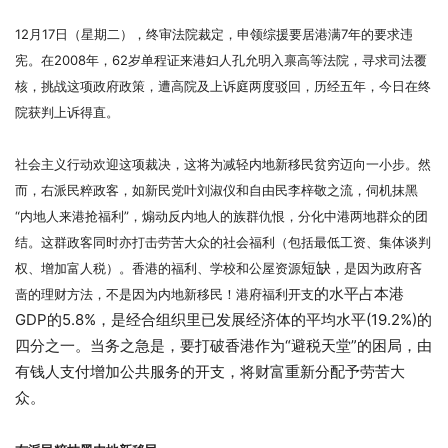
12月17日（星期二），终审法院裁定，申领综援要居港满7年的要求违
宪。
在2008年，62岁单程证来港妇人孔允明入禀高等法院，寻求司法覆
核，挑战这项政府政策，遭高院及上诉庭两度驳回，历经五年，今日在终
院获判上诉得直。
社会主义行动欢迎这项裁决，这将为减轻内地新移民贫穷迈向一小步。然
而，右派民粹政客，如新民党叶刘淑仪和自由民李梓敬之流，伺机抹黑
“内地人来港抢福利”，煽动反内地人的族群仇恨，分化中港两地群众的团
结。
这群政客同时亦打击劳苦大众的社会福利（包括最低工资、集体谈判
短缺
权、增加富人税）。香港的福利、学校和公屋资源
，是因为政府吝
的水平占本港
啬的理财方法，不是因为内地新移民！港府福利开支
GDP的5.8%，是经合组织里已发展经济体的平均水平(19.2%)的
四分之一。当务之急是，要打破香港作为“避税天堂”的困局，由
有钱人支付增加公共服务的开支，将财富重新分配予劳苦大
众。