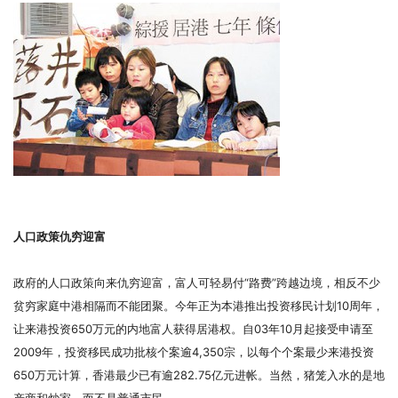
人口政策仇穷迎富
政府的人口政策向来仇穷迎富，富人可轻易付“路费”跨越边境，相反不少
贫穷家庭中港相隔而不能团聚。今年正为本港推出投资移民计划10周年，
让来港投资650万元的内地富人获得居港权。自03年10月起接受申请至
2009年，投资移民成功批核个案逾4,350宗，以每个个案最少来港投资
650万元计算，香港最少已有逾282.75亿元进帐。当然，猪笼入水的是地