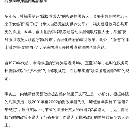
右派民粹抹黑内地新移民
多年来，社福署制造“综援养懒人”的舆论抹黑穷人，又要申领综援的老人
之子女签署“衰仔纸”（承认自己无能力供养父母），竭力逃避政府公共开
支的承担。今年，自由党的李梓敬发起运动抹黑领取综援人士，举起“反
对滥用
综援
大联盟”招徭过市，合理化政府的重商政策。此外，“激进”的本
土派更提倡“蝗虫论”，发表内地人侵蚀香港资源的仇恨言论。
自1970年代起，申请综援的资格为居港满1年。直至03年，在时任政务司
长曾荫权以“经济不景”为由修改规定，在翌年实施“领综援需居港7年”的规
定。
事实上，内地新移民领取综援占整体综援开支不过是一小部分。根据终院
的判辞所指，以2001年至2002的财政年度为例，即使当年实施了“居港7
年规定”，政府实际上可节省的综援开支大约只是7亿多港元。可见，曾荫
权当时的政策不是为了节省开支，而是为了将对政府的愤怒转嫁至穷人身
上。