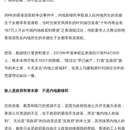
产商和炒家，而不是普通市民。
99年的香港居留权争议事件中，内地新移民争取港人在内地所生的非婚
生子女都享有居港权，当时任保安局局长的叶刘淑仪发表“十年内将会有
167万人可从中国内地移居到香港”之香港陆沈论，伺机要求人大释法拒绝
香港居民在内地所生的非婚生子女都享有居港权。
然而，根据统计署资料显示，2013年申请单程证来港的只有约47,000
人，根本未用尽每天150个的限额，“陆沈论”早已破产。打着“反政府”旗
号的本土派，今天攻击“内地人抢福利”，实质上与建制派叶刘淑仪当年的
荒谬理论如出一辙。
敌人是政府和资本家 不是内地新移民
目前房屋、教育和医疗的资源不足，是因为政府投放公共开支极为吝啬，
香港公共资源的不足，在于政府的紧缩开支政策，而非“被内地人抢福
利”。无论是“亲政府”的自由党还是“反政府”的本土派，其所抹黑内地人的
歪论，最终只会是政府新自由主义政策转移视线的帮凶。香港的工人和基