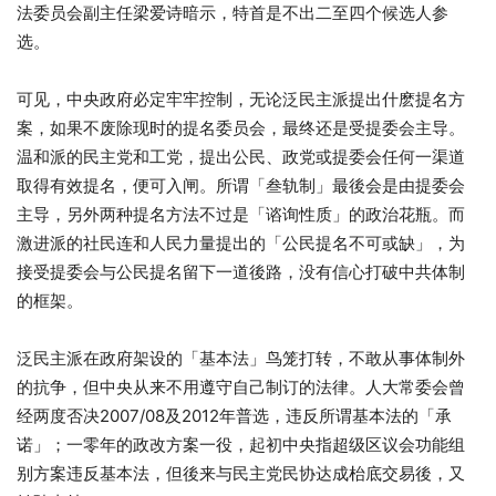
法委员会副主任梁爱诗暗示，特首是不出二至四个候选人参
选。
可见，中央政府必定牢牢控制，无论泛民主派提出什麽提名方
案，如果不废除现时的提名委员会，最终还是受提委会主导。
温和派的民主党和工党，提出公民、政党或提委会任何一渠道
取得有效提名，便可入闸。所谓「叁轨制」最後会是由提委会
主导，另外两种提名方法不过是「谘询性质」的政治花瓶。而
激进派的社民连和人民力量提出的「公民提名不可或缺」，为
接受提委会与公民提名留下一道後路，没有信心打破中共体制
的框架。
泛民主派在政府架设的「基本法」鸟笼打转，不敢从事体制外
的抗争，但中央从来不用遵守自己制订的法律。人大常委会曾
经两度否决2007/08及2012年普选，违反所谓基本法的「承
诺」；一零年的政改方案一役，起初中央指超级区议会功能组
别方案违反基本法，但後来与民主党民协达成枱底交易後，又