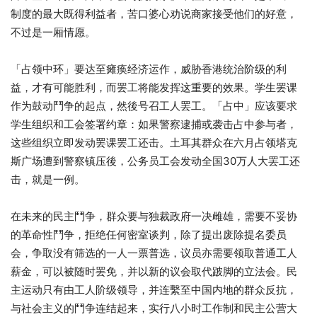
制度的最大既得利益者，苦口婆心劝说商家接受他们的好意，
不过是一厢情愿。
「占领中环」要达至瘫痪经济运作，威胁香港统治阶级的利
益，才有可能胜利，而罢工将能发挥这重要的效果。学生罢课
作为鼓动鬥争的起点，然後号召工人罢工。「占中」应该要求
学生组织和工会签署约章：如果警察逮捕或袭击占中参与者，
这些组织立即发动罢课罢工还击。土耳其群众在六月占领塔克
斯广场遭到警察镇压後，公务员工会发动全国30万人大罢工还
击，就是一例。
在未来的民主鬥争，群众要与独裁政府一决雌雄，需要不妥协
的革命性鬥争，拒绝任何密室谈判，除了提出废除提名委员
会，争取没有筛选的一人一票普选，议员亦需要领取普通工人
薪金，可以被随时罢免，并以新的议会取代跛脚的立法会。民
主运动只有由工人阶级领导，并连繫至中国内地的群众反抗，
与社会主义的鬥争连结起来，实行八小时工作制和民主公营大