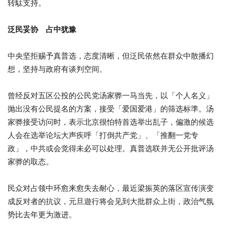
转駄支持。
泛民妥协 占中犹豫
中央坚拒赐予真普选，态度清晰，但泛民依然在群众中散播幻
想，坚持与政府有谈判空间。
曾经反对五区公投的公民党汤家骅一马当先，以「个人名义」
抛出没有公民提名的方案，接受「爱国爱港」的筛选标準。汤
家骅接受访问时，表示北京很怕特首选举出乱子，偏激的候选
人会在选举论坛大声疾呼「打倒共产党」、「推翻一党专
政」，中共或会觉得未必可以处理。真普选联并无公开批评汤
家骅的取态。
民众对占领中环愈来愈失去耐心，最近梁振英的落区宣传演变
成反对者的抗议，元旦遊行将会见到大批群众上街，政治气氛
势比去年更为激进。