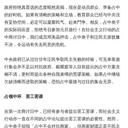
政府拒绝真普选的态度昭然若揭，现在是动员群众、準备占中
的好时机。如果有清晰的策略和立场，教育群众已经与中共没
有妥协空间，必定可以凝聚民气、起来鬥争。相反，占中叁子
的实际回应是，拒绝号召参加元旦遊行！在社会主义行动的占
中商讨日中，我们成员邓美晶抨击，占中叁子和泛民主派犹豫
不决，令运动有失去民意的危机。
中央政府已从过往廿年泛民争取民主失败的经验，可见单靠遊
行集会并不足以对抗政府。戴耀庭等人目前提出的占中方案含
糊不清，更时而提出各种自我束缚的荒谬策略。如果占中继续
欠缺清晰而进取的策略，恐怕占中最後与过往的集会无异。
占领中环 罢工罢课
在第一次商讨日中，已经有参与者提出罢工罢课，而社会主义
行动亦一直在不同的占中论坛提出罢工罢课的必要性。然而，
占中叁子却指「占中不会对抗商家」，但商家财团正是不民主