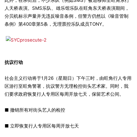
此外，在杀街后，不少乐队（例如SMS）被迫移师至旺角东行
人天桥表演。SMS乐队、雄乐馆乐队在旺角东天桥表演期间，
分贝机标示声量并无违反噪音条例，但警方仍然以《噪音管制
条例》第400章第5条，无理票控乐队成员TONY。
抗议行动
社会主义行动将于1月26（星期日）下午三时，由旺角行人专用
区游行至旺角警署，抗议警方无理检控街头艺术家。同时，我
们要求政府恢复行人专用区每周开放七天，保留艺术公间。
■ 撤销所有对街头艺人的检控
■ 立即恢复行人专用区每周开放七天