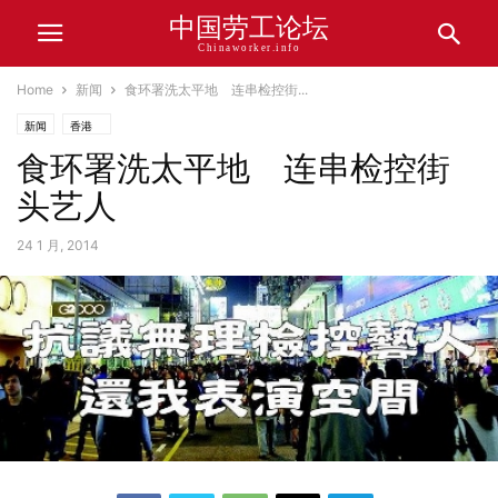
中国劳工论坛
Chinaworker.info
Home
新闻
食环署洗太平地 连串检控街...
新闻
香港
食环署洗太平地 连串检控街
头艺人
24 1 月, 2014