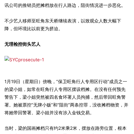
讯公司的推销员把摊档放在行人路边，阻街情况进一步恶化。
不少艺人移师至旺角东天桥继续表演，以致观众人数大幅下
降，但环境比以前更为挤迫。
无理检控街头艺人
1月19日（星期日）傍晚，“保卫旺角行人专用区行动”成员之一
的梁小姐，如常在旺角行人专用区摆设档摊。在没有任何预先
警告下，梁小姐突然被四名食环署人员拘捕，然后带回旺角警
署。她被票控“无牌小贩”和“阻街”两条控罪，没收摊档物资，并
将她带回警署。梁小姐并没有涉入金钱交易。
当时，梁的国画摊档只有约2米乘2米，摆放在路旁位置，根本