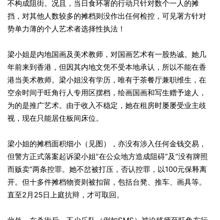
不构成阻街。况且，当日食环署的行动只针对数个一人的摊
挡，对其他人数较多的摊档则没作出任何检控，可见署方针对
势单力薄的个人艺术者选择性执法！
梁小姐是内地国画及美术教师，对国画艺术有一股热诚。她几
年前来到香港，但因其内地文凭不受本地承认，所以不能在香
港当美术教师。梁小姐没有学历，唯有于茶餐厅兼职维生，在
空余时间于旺角行人专用区摆档，绘画国画和写生赠予途人，
为的是推广艺术。由于收入不稳定，她在租房时屡屡受业主歧
视，现在只能居住板间床位。
梁小姐的摊档面积细小（见图），亦没有涉入任何金钱交易，
但警方正式落案起诉梁小姐“在公众地方造成阻碍”及“没有牌照
而贩卖”两条控罪。她不岔被打压，否认控罪，以100元保释离
开。但十多件摊档物资则被扣留，包括台凳、推车、画具等。
直至2月25日上庭抗辩，才可取回。