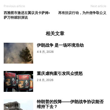
Previous article
Next article
西雅图市激进左翼议员卡萨姆•
再有抗议行动，为外佣争取公义
萨万特就职演说
相关文章
伊朗战争 是一场环境浩劫
4 8 月, 2026
重庆虐狗案引发民众愤怒
2 8 月, 2026
特朗普的投降——伊朗战争协议能否
维持下去？