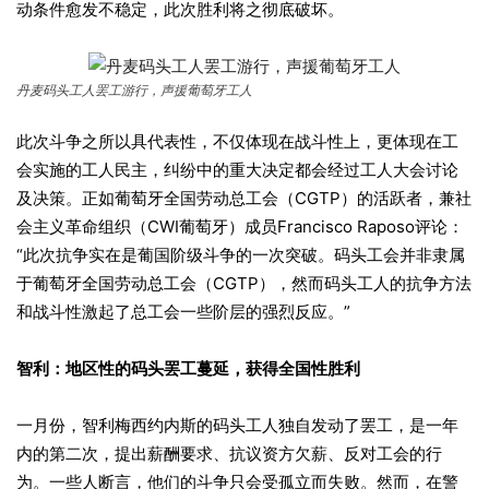
动条件愈发不稳定，此次胜利将之彻底破坏。
丹麦码头工人罢工游行，声援葡萄牙工人
此次斗争之所以具代表性，不仅体现在战斗性上，更体现在工
会实施的工人民主，纠纷中的重大决定都会经过工人大会讨论
及决策。正如葡萄牙全国劳动总工会（CGTP）的活跃者，兼社
会主义革命组织（CWI葡萄牙）成员Francisco Raposo评论：
“此次抗争实在是葡国阶级斗争的一次突破。码头工会并非隶属
于葡萄牙全国劳动总工会（CGTP），然而码头工人的抗争方法
和战斗性激起了总工会一些阶层的强烈反应。”
智利：
地区性的
码头罢工
蔓延，
获得全国性胜利
一月份，智利梅西约内斯的码头工人独自发动了罢工，是一年
内的第二次，提出薪酬要求、抗议资方欠薪、反对工会的行
为。一些人断言，他们的斗争只会受孤立而失败。然而，在警