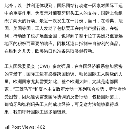
此外，以上胜利还体现到，国际团结行动这一因素对国际工运
中的重要作用。为表示对葡萄牙码头工人的支持，国际上曾组
织了两天的行动。最近一次发生在一月份，当日，在瑞典、法
国、美国等国，工人发动了包括罢工在内的声援行动。在智
利，行动除了也扩展至全国，也得到了整个拉丁美洲乃至更远
地区的积极而重要的响应。阿根廷港口抵制来自智利的商品。
在胜利之几天，欧美港口也准备采取类似行动。
工人国际委员会（CWI）多次强调，在各国经济联系愈加紧密
的背景下，国际工运有必要跨国协调、动员国际工人阶级的力
量。欧洲国家尤其需要如此。整个欧洲大陆，尤其是南部国
家，“三驾马车”和资本主义政府发动一系列联合攻势，劳动者饱
受困苦，因此迫切需要国际协调的反击行动，包括国际罢工。
葡萄牙和智利码头工人的成功经验，可见这方法能够赢得成
果，我们呼吁国际工运多加留意。
Post Views:
462