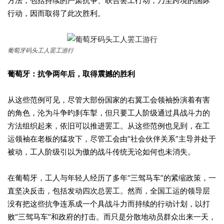
方法，包括持续的严肃抗争、联合罢工行动，乃至跨境的国际
行动，因而取得了此次胜利。
葡萄牙码头工人罢工游行
葡萄牙：抗争两年
后，取得震撼的
胜利
从这些范例可见，尽管大部份国家的右翼工会领袖扮演着有害
的角色，沦为斗争旳刹车掣，但只要工人阶级通过具战斗力的
方法组织起来，依旧可以推进罢工。从这些范例也见到，在工
运领袖在老板的猛攻下，尽管工会由“社会伙伴关系”主导并处于
被动，工人阶级引以为傲的战斗传统无论如何也未消失。
在葡萄牙，工人与年轻人经历了多年“三驾马车”的紧缩政策，一
直坚决反击，包括发动四次总罢工。然而，全国工运的领导层
没有把这些抗争连系成一个具战斗力而持续的行动计划，以打
败“三驾马车”和政府的打击。而只是分散地动员群众出来一天，