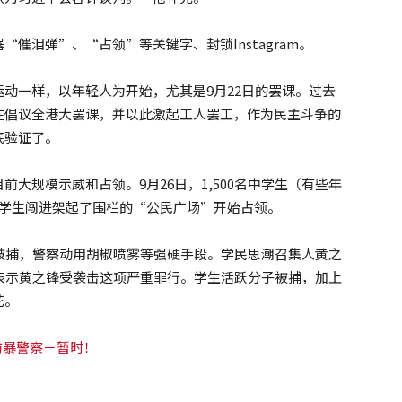
催泪弹”、“占领”等关键字、封锁Instagram。
动一样，以年轻人为开始，尤其是9月22日的罢课。过去
在倡议全港大罢课，并以此激起工人罢工，作为民主斗争的
底验证了。
目前大规模示威和占领。9月26日，1,500名中学生（有些年
一群学生闯进架起了围栏的“公民广场”开始占领。
被捕，警察动用胡椒喷雾等强硬手段。学民思潮召集人黄之
表示黄之锋受袭击这项严重罪行。学生活跃分子被捕，加上
花。