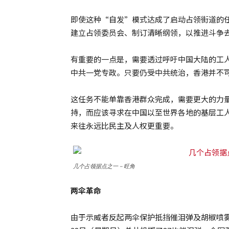
即使这种“自发”模式达成了启动占领街道的
建立占领委员会、制订清晰纲领，以推进斗争
有重要的一点是，需要透过呼吁中国大陆的工
中共一党专政。只要仍受中共统治，香港并不
这任务不能单靠香港群众完成，需要更大的力
持，而应该寻求在中国以至世界各地的基层工
来往永远比民主及人权更重要。
几个占领据点之一－旺角
两伞革命
由于示威者反起两伞保护抵挡催泪弹及胡椒喷