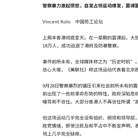
警察暴力激起愤怒，自发占领运动爆发，罢课
Vincent Kolo 中国劳工论坛
上周本香港彻底变天。在一星期的罢课后，大批
18万人，成功迫退了港府及防暴警察。
事件前所未有，全球媒体称之为“历史时机”
信心大增，《美联社》称这场运动代表着北京
9月28日警察暴烈的镇压引来社会前所未有的
前出现了一些前革命形势的特性，政府深陷危
唾骂和不信任。大部分香港人不再信任所谓“
但这场运动几乎完全没有组织、纲领和领导层
政党情绪，即使泛民及和平占中不断发声明，
地上几乎完全缺席。