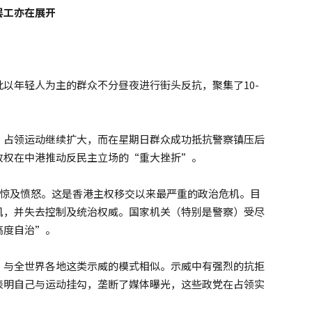
罢工亦在展开
以年轻人为主的群众不分昼夜进行街头反抗，聚集了10-
。占领运动继续扩大，而在星期日群众成功抵抗警察镇压后
政权在中港推动反民主立场的“重大挫折”。
震惊及愤怒。这是香港主权移交以来最严重的政治危机。目
机，并失去控制及统治权威。国家机关（特别是警察）受尽
高度自治”。
，与全世界各地这类示威的模式相似。示威中有强烈的抗拒
表明自己与运动挂勾，垄断了媒体曝光，这些政党在占领实