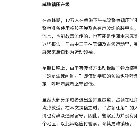
威胁镇压升级
在高峰期，12万人在香港下午抗议警察镇压学
警察准备使用橡胶子弹及备有声波炮的装甲车
流言，也能故意流传的，也可能是传闻本来属
这些报告。但占中三子在罢课及占领运动里，
展起来后自封为运动领袖。
星期日晚上，由于有传警方出动橡胶子弹及装
“这是生死问题。”即使是学联的领袖也呼吁
定，呼吁示威者坚守留低。
虽然大部分示威者退出金钟夏悫道，占领在旺角
点弥敦道。在本文撰稿之时，“占领旺角”的
湾也有群众通宵留守。因此，警察武力并没有
个地区，以此策略应付警察，令其更难镇压。