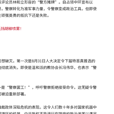
派评论员林和立形容的“警方摊牌”。自占领中环宣布以
对。警察转化为准军事力量，令警察变成政治工具。但即使
在顽强英勇的抵抗下还是失败。
想破灭。第一次是8月31日人大决定令下届特首真普选的
晚彻底消失。即使是温和派的教协会长冯伟华，也表示“警
一是“警察罢工！”，呼吁警察拒绝接受命令。这无疑令警
们被迫重新部署。
独裁政体深陷危机的表现。这令人们数十年多对国家机器中
懂镇压的机器。中共政权不能进行有限度的政治改革以满足