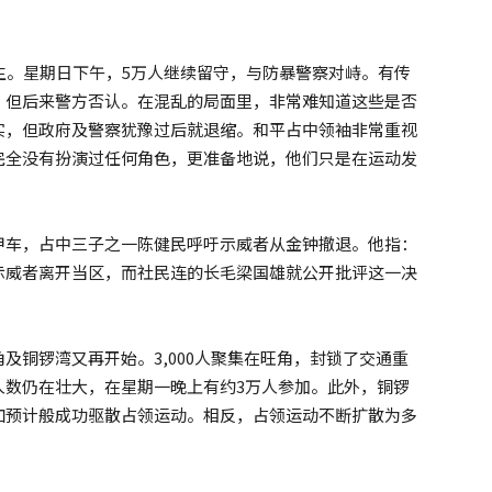
生。星期日下午，5万人继续留守，与防暴警察对峙。有传
，但后来警方否认。在混乱的局面里，非常难知道这些是否
实，但政府及警察犹豫过后就退缩。和平占中领袖非常重视
完全没有扮演过任何角色，更准备地说，他们只是在运动发
甲车，占中三子之一陈健民呼吁示威者从金钟撤退。他指：
示威者离开当区，而社民连的长毛梁国雄就公开批评这一决
及铜锣湾又再开始。3,000人聚集在旺角，封锁了交通重
人数仍在壮大，在星期一晚上有约3万人参加。此外，铜锣
如预计般成功驱散占领运动。相反，占领运动不断扩散为多