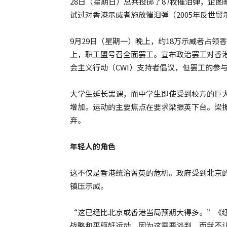
28日（星期日）总共投掷了87枚催泪弹，企图
试过对香港示威者施放催泪弹（2005年反世
9月29日（星期一）晚上，约18万示威者占
上，职工盟号召全面罢工。宣布政治罢工对香
会主义行动（CWI）支持者倡议，但罢工的参
大学生延长罢课，而中学生即使受到校方的巨
增加。运动的主要焦点在要求梁振英下台。梁
弃。
年轻人的角色
这不仅是香港统治菁英的危机。政府受到北京
镇压示威。
“这已经比北京或香港当局预期大得多。”《纽约时
战略和平驱赶运动，因为这需要谈判，而我不