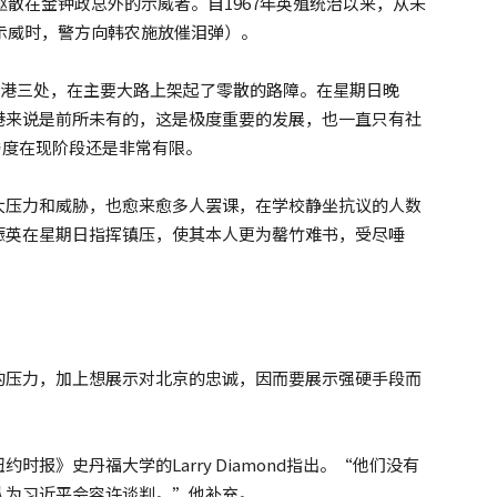
驱散在金钟政总外的示威者。自1967年英殖统治以来，从未
贸示威时，警方向韩农施放催泪弹）。
领香港三处，在主要大路上架起了零散的路障。在星期日晚
港来说是前所未有的，这是极度重要的发展，也一直只有社
与度在现阶段还是非常有限。
大压力和威胁，也愈来愈多人罢课，在学校静坐抗议的人数
振英在星期日指挥镇压，使其本人更为罄竹难书，受尽唾
的压力，加上想展示对北京的忠诚，因而要展示强硬手段而
报》史丹福大学的Larry Diamond指出。“他们没有
认为习近平会容许谈判。”他补充。