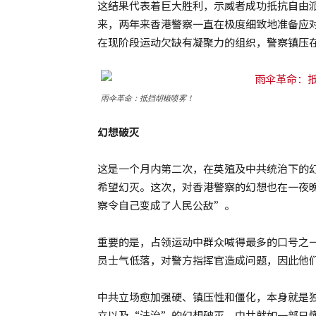
这结果代表着巨大胜利，示威者成功抵抗自由
来，两年来香港警察一直在极度细致地准备应
在现阶段运动欠缺有凝聚力的组织，警察镇压
雨伞革命：抵挡胡椒喷雾！
幻想破灭
这是一个月内第二次，在英殖及中共统治下的幻
希望幻灭。这次，对香港警察的幻想也在一夜
察令自己变成了人民公敌”。
重要的是，占领运动中群众喊得最多的口号之
员士气低落，对警方指挥官造成问题，因此他
中共立场愈加强硬、镇压性和僵化，本身就是
立以及“法治”的幻想破灭。中共就如一部只