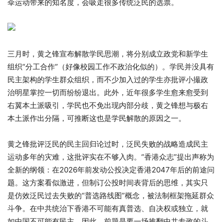
伞运动带来的知名度，会吸走很多传统泛民的选票。
三月时，黄之锋宣布解散学民思潮，将分别成立政党和新学生
组织“分工合作”（好像校园工作不政治化似的）。学民并没具有
民主架构的学生群众组织，而不少加入过的学生亦批评小撮政
治明星掌控一切而纷纷退出。此外，近年很多学生愈来愈受到
右翼本土派吸引，学民也不免出现内部分歧，黄之锋想与极右
本土派作出分隔，可推断这也是学民解散的原因之一。
黄之锋批评泛民的民主回归论过时，泛民失败的战略造成民主
运动多年的灾难，这批评实在不够入肉。“香港众志”提出声称为
全新的纲领：在2026年前发动公投决定香港2047年后的前途问
题。这方案看似激进，但制订公投时间表背后的思维，其实只
是仿效泛民过去失败的“普选路线图”概念，被法制框架拖延群众
斗争。在中共统治下香港不可能有真普选、自决权或独立，就
如中国不可能有民主。因此，前题是要一场推翻中共专政的斗