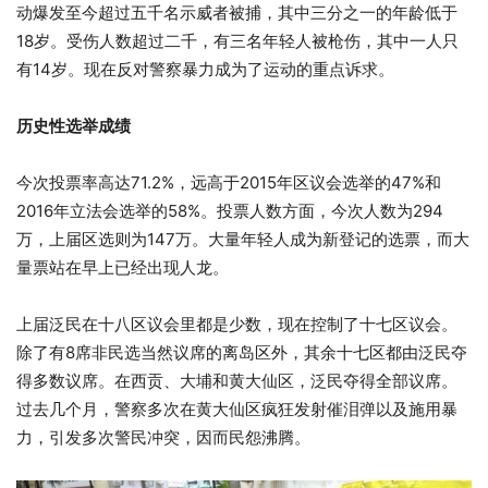
动爆发至今超过五千名示威者被捕，其中三分之一的年龄低于
18岁。受伤人数超过二千，有三名年轻人被枪伤，其中一人只
有14岁。现在反对警察暴力成为了运动的重点诉求。
历史性选举成绩
今次投票率高达71.2%，远高于2015年区议会选举的47%和
2016年立法会选举的58%。投票人数方面，今次人数为294
万，上届区选则为147万。大量年轻人成为新登记的选票，而大
量票站在早上已经出现人龙。
上届泛民在十八区议会里都是少数，现在控制了十七区议会。
除了有8席非民选当然议席的离岛区外，其余十七区都由泛民夺
得多数议席。在西贡、大埔和黄大仙区，泛民夺得全部议席。
过去几个月，警察多次在黄大仙区疯狂发射催泪弹以及施用暴
力，引发多次警民冲突，因而民怨沸腾。