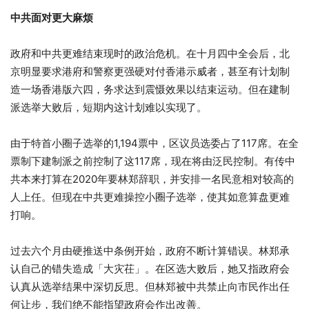
中共面对更大麻烦
政府和中共更难结束现时的政治危机。在十月四中全会后，北
京明显要求港府和警察更强硬对付香港示威者，甚至有计划制
造一场香港版六四，务求达到震慑效果以结束运动。但在建制
派选举大败后，短期内这计划难以实现了。
由于特首小圈子选举的1,194票中，区议员选委占了117席。在全
票制下建制派之前控制了这117席，现在将由泛民控制。有传中
共本来打算在2020年要林郑辞职，并安排一名民意相对较高的
人上任。但现在中共更难操控小圈子选举，使其如意算盘更难
打响。
过去六个月由硬推送中条例开始，政府不断计算错误。林郑承
认自己的错失造成「大灾茌」。在区选大败后，她又指政府会
认真从选举结果中深切反思。但林郑被中共禁止向市民作出任
何让步，我们绝不能指望政府会作出改善。