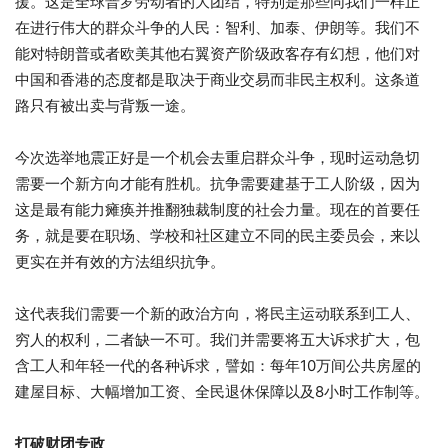
援。这是全球普罗劳动者的大团结，特别是那些同我们一样正
在进行伟大的群众斗争的人民：智利、加泰、伊朗等。我们不
能对特朗普或者欧美其他右翼资产阶级政客存有幻想，他们对
中国和香港的态度都是取决于商业交易而非民主权利。这条道
路只有被出卖与背叛一途。
今次选举地震正好是一个机会去重启群众斗争，现时运动急切
需要一个新方向才能有胜机。抗争需要建基于工人阶级，因为
这是最有能力瘫痪并推翻独裁制度的社会力量。现在的首要任
务，就是要在职场、学校和社区建立不同的民主委员会，来以
更实在并有效的方法组织抗争。
这代表我们需要一个新的政治方向，将民主运动联系​​到工人、
穷人的权利，二者缺一不可。我们并需要将五大诉求扩大，包
含工人和年轻一代的各种诉求，譬如：每年10万间公共房屋的
建屋目标、大幅增加工资、全民退休保障以及8小时工作制等。
打破财团专政