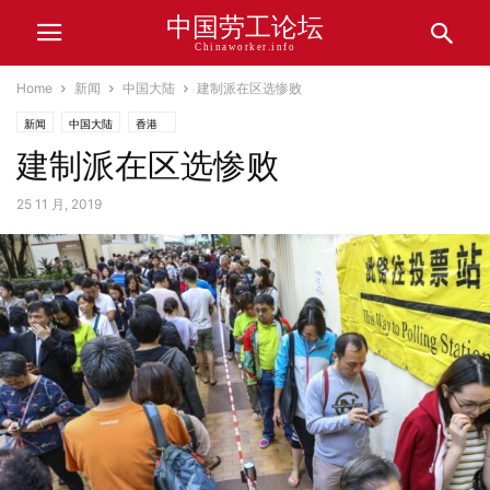
中国劳工论坛
Chinaworker.info
Home
新闻
中国大陆
建制派在区选惨败
新闻
中国大陆
香港
建制派在区选惨败
25 11 月, 2019