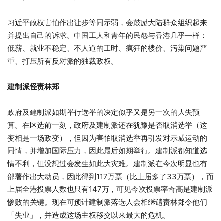
习近平政权害怕作出让步等同示弱，会鼓励大陆群众组织起来
并提出自己的诉求。中国工人和青年的民怨与香港几乎一样：
低薪、就业不稳定、不人道的工时、疯狂的楼价、污染问题严
重、打压所有反对派的独裁政权。
建制派怪责林郑
政府及建制派如期举行选举的决定似乎又是另一次的大失预
算。在区选前一刻，政府及建制派还在犹豫是否取消选举（这
变相是一场政变），但因为害怕取消选举再引发对示威运动的
同情，并增加国际压力，因此最后如期举行。建制派都知道选
情不利，但没想过会发生如此大灾难。建制派在今次明显也有
部署作出大动员，因此得到117万票（比上届多了33万票），而
上届全港投票人数也只有147万，可见今次投票率奇高是建制派
惨败的关键。现在可预计建制派落选人会相继谴责林郑令他们
「失业」，并造成这场主权移交以来最大的危机。