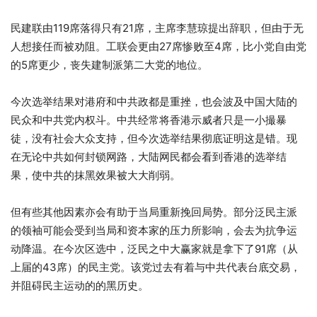
民建联由119席落得只有21席，主席李慧琼提出辞职，但由于无
人想接任而被劝阻。工联会更由27席惨败至4席，比小党自由党
的5席更少，丧失建制派第二大党的地位。
今次选举结果对港府和中共政都是重挫，也会波及中国大陆的
民众和中共党内权斗。中共经常将香港示威者只是一小撮暴
徒，没有社会大众支持，但今次选举结果彻底证明这是错。现
在无论中共如何封锁网路，大陆网民都会看到香港的选举结
果，使中共的抹黑效果被大大削弱。
但有些其他因素亦会有助于当局重新挽回局势。部分泛民主派
的领袖可能会受到当局和资本家的压力所影响，会去为抗争运
动降温。在今次区选中，泛民之中大赢家就是拿下了91席（从
上届的43席）的民主党。该党过去有着与中共代表台底交易，
并阻碍民主运动的的黑历史。