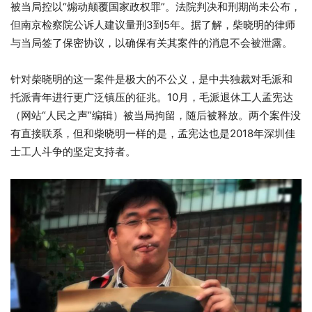
被当局控以“煽动颠覆国家政权罪”。法院判决和刑期尚未公布，
但南京检察院公诉人建议量刑3到5年。据了解，柴晓明的律师
与当局签了保密协议，以确保有关其案件的消息不会被泄露。
针对柴晓明的这一案件是极大的不公义，是中共独裁对毛派和
托派青年进行更广泛镇压的征兆。10月，毛派退休工人孟宪达
（网站“人民之声”编辑）被当局拘留，随后被释放。两个案件没
有直接联系，但和柴晓明一样的是，孟宪达也是2018年深圳佳
士工人斗争的坚定支持者。