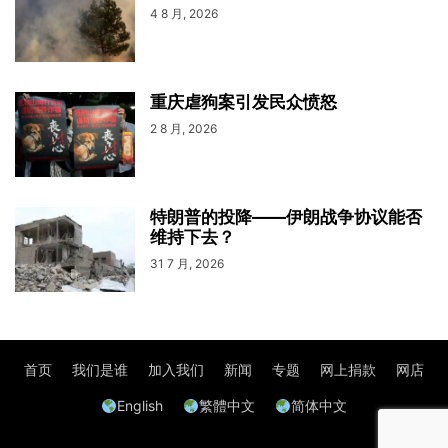
4 8 月, 2026
重庆虐狗案引发民众愤怒
2 8 月, 2026
特朗普的投降——伊朗战争协议能否
维持下去？
31 7 月, 2026
首页
我们是谁
加入我们
新闻
专题
网上捐款
网店
English
繁體中文
简体中文