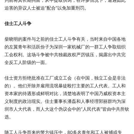
判前将其长期拘留，从中提取供词，在许多情况下，遭遇如此
迫害的异议人士被迫“配合”以免加重刑罚。
佳士工人斗争
柴晓明的案件与之前的佳士工人斗争有关，当时来自中国各地
的左翼青年和活跃份子为深圳一家机械厂的一群工人争取组织
工会权利。这场斗争被中共独裁政权严厉镇压，揭露出中共完
全反工人阶级的一面。
佳士资方拒绝批准在工厂成立工会（在中国，独立工会是非法
的）。他们开除并雇用流氓暴徒殴打主要的工人代表。工人和
资本家的待遇形成鲜明对比，清楚地表明了中国乃威权资本主
义制度的政治现实。佳士董事长潘磊和人事经理郭丽群均为深
圳市人大代表，而人大这个伪议会中的“人民代表”皆由中共所钦
选。
随工人斗争而来的警方镇压中，80多名青年和工人被捕或失