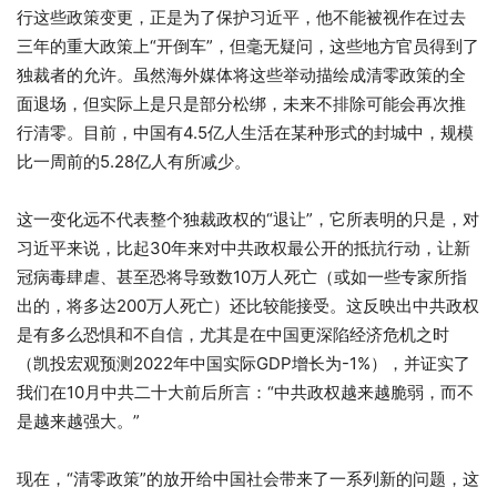
行这些政策变更，正是为了保护习近平，他不能被视作在过去
三年的重大政策上“开倒车”，但毫无疑问，这些地方官员得到了
独裁者的允许。虽然海外媒体将这些举动描绘成清零政策的全
面退场，但实际上是只是部分松绑，未来不排除可能会再次推
行清零。目前，中国有4.5亿人生活在某种形式的封城中，规模
比一周前的5.28亿人有所减少。
这一变化远不代表整个独裁政权的“退让”，它所表明的只是，对
习近平来说，比起30年来对中共政权最公开的抵抗行动，让新
冠病毒肆虐、甚至恐将导致数10万人死亡（或如一些专家所指
出的，将多达200万人死亡）还比较能接受。这反映出中共政权
是有多么恐惧和不自信，尤其是在中国更深陷经济危机之时
（凯投宏观预测2022年中国实际GDP增长为-1%），并证实了
我们在10月中共二十大前后所言：“中共政权越来越脆弱，而不
是越来越强大。”
现在，“清零政策”的放开给中国社会带来了一系列新的问题，这