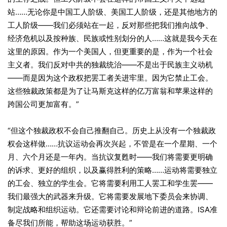
站……无论你是中国工人阶级、美国工人阶级，还是其他地方的
工人阶级——我们必须站在一起，反对那些把我们推向战争、
经济危机以及按种族、民族或性别划分的人……这就是我今天在
这里的原因。作为一个美国人，但更重要的是，作为一个社会
主义者。我们反对中共的独裁统治——不是出于民族主义动机
——而是因为这个政权把罢工者关进牢里。因为它禁止工会。
这些独裁政策都是为了让马斯克这样的亿万富翁和苹果这样的
跨国公司更加富有。”
“但这个独裁政权不会自己推翻自己。历史上从没有一个独裁政
权会这样做……抗议运动会再次兴起，不管是在一个星期、一个
月、六个月还是一年内。当抗议复甦时——我们将需要更明确
的诉求、更好的组织，以及赢得胜利的策略……运动将需要独立
的工会、独立的学生会。它将需要利用工人罢工和学生罢——
我们最强大的武器来升级。它将需要发展地下委员会来协调、
制定战略和组织运动。它还需要讨论和辩论前进的道路。ISA准
备尽我们所能，帮助这场运动获胜。”