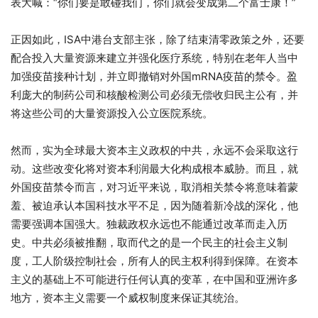
表大喊：“你们要是敢碰我们，你们就会变成第二个富士康！”
正因如此，ISA中港台支部主张，除了结束清零政策之外，还要
配合投入大量资源来建立并强化医疗系统，特别在老年人当中
加强疫苗接种计划，并立即撤销对外国mRNA疫苗的禁令。盈
利庞大的制药公司和核酸检测公司必须无偿收归民主公有，并
将这些公司的大量资源投入公立医院系统。
然而，实为全球最大资本主义政权的中共，永远不会采取这行
动。这些改变化将对资本利润最大化构成根本威胁。而且，就
外国疫苗禁令而言，对习近平来说，取消相关禁令将意味着蒙
羞、被迫承认本国科技水平不足，因为随着新冷战的深化，他
需要强调本国强大。独裁政权永远也不能通过改革而走入历
史。中共必须被推翻，取而代之的是一个民主的社会主义制
度，工人阶级控制社会，所有人的民主权利得到保障。在资本
主义的基础上不可能进行任何认真的变革，在中国和亚洲许多
地方，资本主义需要一个威权制度来保证其统治。