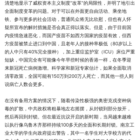
清楚地显示了威权资本主义制度“改革”的局限性，并明了地引出
全面制度变革的问题。对于可以在外面更自由活动、乘坐地
铁、参与更多的社会活动，普通民众将无比欣慰，但也有人怀
疑所宣布的解封措施是否会真正得以落实。但是，由于目前国
内疫情急速恶化，而国产疫苗不如西方国家的疫苗有效，但西
方疫苗被禁止进口到中国，且老年人的接种率极低（80岁以上
的人中只有40%完全接种），加上重症监护室（ICU）床位严重
短缺，中国完全有可能像今年早些时候的香港一样，在冬季迎
来新冠死亡病例激增。科学家和新冠专家估计，如果全面取消
清零政策，全国可能有150万到200万人死亡，而其他一些人则
说病亡人数会更多。
在没有备用方案的情况下，随着传染性极强的奥密克戎变种病
毒的扩散，中共政权将粗暴地左右摇摆，从封锁到部分放开，
然后再回到封锁。但在最近抗议开启的新时期，当局越来越难
以执行像乌鲁木齐那样持续100多天的全面和长期封锁。南京工
业大学的学生向政府提出警告，其中一名学生对大学校方的代