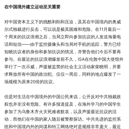
在中国境外建立运动至关重要
对中国资本主义下的残酷剥削和压迫，及其在中国境内的奥威
尔式独裁进行反击，可以说是极其困难和危险。在11月最后一
个周末的抗议浪潮之后，当局立即向参加抗议的人发送海量电
话和短信——由于监控摄像头和当局对手机的追踪，警方已经
知晓抗议者的身份和参加抗议的情况，并警告他们今后不要再
参与。在最近的抗议浪潮爆发前不久，ISA在伦敦中国大使馆外
举行了一次示威，声援被监禁的社会主义活动家柴晓明，并要
求释放所有中国的政治犯。仅仅一周后，同样的地点爆发了一
场规模为原来20倍的抗议。
但是对生活在中国境外的中国公民来说，公开反对中共独裁政
权也并非没有危险。有许多报道提及，在海外学习的中国学生
参加了为乌鲁木齐火灾死难者默哀，以及声援最近抗议的活
动，而他们在中国的家人随后被警察探访。中共先进的监控系
统和中国境内外的间谍和特工网络绝对是规模非常庞大，最近