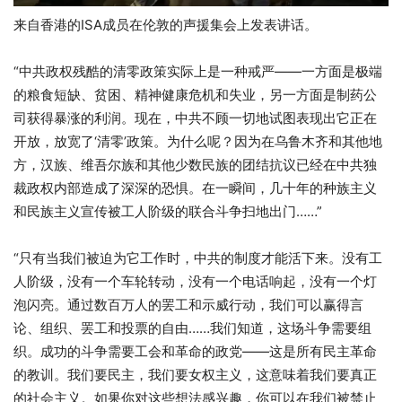
来自香港的ISA成员在伦敦的声援集会上发表讲话。
“中共政权残酷的清零政策实际上是一种戒严——一方面是极端
的粮食短缺、贫困、精神健康危机和失业，另一方面是制药公
司获得暴涨的利润。现在，中共不顾一切地试图表现出它正在
开放，放宽了‘清零’政策。为什么呢？因为在乌鲁木齐和其他地
方，汉族、维吾尔族和其他少数民族的团结抗议已经在中共独
裁政权内部造成了深深的恐惧。在一瞬间，几十年的种族主义
和民族主义宣传被工人阶级的联合斗争扫地出门……”
“只有当我们被迫为它工作时，中共的制度才能活下来。没有工
人阶级，没有一个车轮转动，没有一个电话响起，没有一个灯
泡闪亮。通过数百万人的罢工和示威行动，我们可以赢得言
论、组织、罢工和投票的自由……我们知道，这场斗争需要组
织。成功的斗争需要工会和革命的政党——这是所有民主革命
的教训。我们要民主，我们要女权主义，这意味着我们要真正
的社会主义。如果你对这些想法感兴趣，你可以在我们被禁止