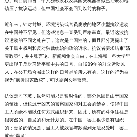
态。就目前而言，中共独裁政权及其国安机器看似已经成功地
镇压了抗议运动，但中国社会不会回到以前的样子。
近年来，针对封城、环境污染或官员腐败的地区小型抗议运动
在中国并不罕见，但这些消息一直受到严格审查。最近这波抗
议运动的不同之处在于，这次是全国性的，而且部分更提出了
关于民主权利和反对独裁统治的政治诉求。抗议者要求结束“清
零政策”，并主张言论、新闻和集会自由，在上海和一些大学里
更出现了反对习近平和中共的口号。自1989年的群众运动以
来，在公开场合喊出这样的口号是前所未有的。这样的行为被
视为“颠覆国家政权”，可以被判长年监禁。
抗议走向下坡，纵然可能只是暂时性的，部分原因是由于国家
的镇压，但也源于凶恶的警察国家和对工会的禁令，使得中国
工人阶级不能以任何方式组织起来。因此，所有的斗争往往是
很突然的、自发的和无计划的。在中国，罢工很少是有组织
的；更多的情况是，当工人被残害与欺骗到无法忍受时，罢工
就会“爆发”。