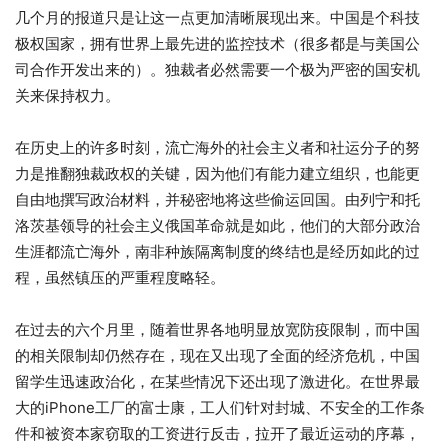
几个月的报道只是让这一点更加清晰展现出来。中国是个科技
极权国家，拥有世界上最先进的监控技术（很多都是与美国公
司合作开发出来的）。独裁者必然需要一个极为严密的国安机
关来保持权力。
在历史上的许多时刻，流亡海外的社会主义者和社运分子的努
力是推翻独裁政权的关键，因为他们有能力建立组织，也能更
自由地撰写政治材料，并秘密地将这些偷运回国。由列宁和托
洛茨基领导的社会主义俄国革命就是如此，他们的大部分政治
生涯都流亡海外，南非种族隔离制度的终结也是经历如此的过
程，虽然镇压的严重程度略轻。
在过去的六个月里，随着世界各地明显放宽防疫限制，而中国
的相关限制却仍然存在，现在又出现了全面的经济危机，中国
留学生迅速政治化，在某些情况下还出现了激进化。在世界最
大的iPhone工厂的富士康，工人们针对封城、不安全的工作条
件和被资本家窃取的工资进行反击，拉开了最近运动的序幕，