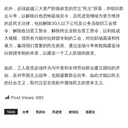
此外，必须超越三大资产阶级政党的空泛“民主”辞藻，并组织群
众斗争，以解除白色恐怖延续至今，且民进党继续为资方维持
的反民主法律，包括解除30人以下公司及公务员组织工会禁
令、解除政治罢工禁令、解除跨企业联合罢工禁令，以利组成
大规模、强而有力能对抗财团专制的工会，对抗职场霸凌和性
暴力，赢得我们需要的民生政策。通过这场斗争将能揭露蓝绿
白财团专制的本质，以建设一个工人阶级的政党。
如此，工人政党必须作为与中美和全球劳动群众建立团结的开
始，反对帝国主义战争，也能凝聚群众抗争。如此才能以民主
的社会主义，取代注定在危机中腐蚀民主的资本主义。
Post Views:
692
TAGS
台湾
宪诉法
民进党
财划法
选罢法