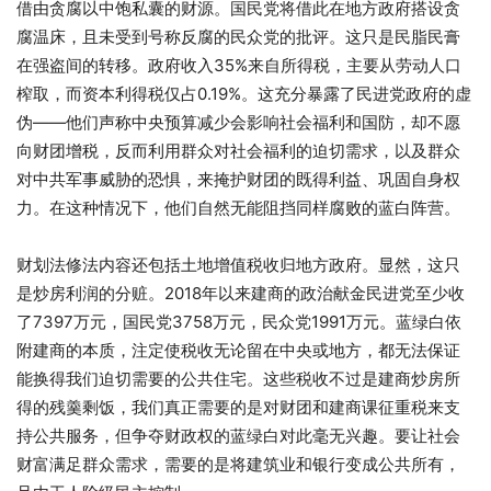
借由贪腐以中饱私囊的财源。国民党将借此在地方政府搭设贪
腐温床，且未受到号称反腐的民众党的批评。这只是民脂民膏
在强盗间的转移。政府收入35%来自所得税，主要从劳动人口
榨取，而资本利得税仅占0.19%。这充分暴露了民进党政府的虚
伪——他们声称中央预算减少会影响社会福利和国防，却不愿
向财团增税，反而利用群众对社会福利的迫切需求，以及群众
对中共军事威胁的恐惧，来掩护财团的既得利益、巩固自身权
力。在这种情况下，他们自然无能阻挡同样腐败的蓝白阵营。
财划法修法内容还包括土地增值税收归地方政府。显然，这只
是炒房利润的分赃。2018年以来建商的政治献金民进党至少收
了7397万元，国民党3758万元，民众党1991万元。蓝绿白依
附建商的本质，注定使税收无论留在中央或地方，都无法保证
能换得我们迫切需要的公共住宅。这些税收不过是建商炒房所
得的残羹剩饭，我们真正需要的是对财团和建商课征重税来支
持公共服务，但争夺财政权的蓝绿白对此毫无兴趣。要让社会
财富满足群众需求，需要的是将建筑业和银行变成公共所有，