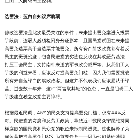
且由工人阶级民主控制。
选罢法：蓝白自知议席脆弱
修改选罢法是此次最受关注的事件，未来提出罢免案进入投票
阶段前，连署人必须检附身分证影本，且国民党试图在未来提
高罢免选票高于当选票才能罢免。所有资产阶级政党都有着反
民主的斑斑劣迹，包含民进党的劣迹也反映在其改恶劳基法、
打压工会民主，支持南韩未遂的军事政变戒严等。从我们工人
阶级的利益来看，应该反对提高罢免门槛，因为我们需要挑战
所有来自蓝绿白的腐败政客。但这并不代表我们应该屈从于绿
营。过去数十年来，这种“两害取其轻”的心态，一直是阻碍工人
阶级建立独立政党主要障碍。
根据最近民调，45%的民众支持提高罢免门槛，仅有44%反
对。民进党的贪腐和反劳工政策，导致近半数民众宁愿维持同
样腐败的国民党和民众党的职位来抵制民进党。这也解释了为
何蓝营把提高罢免门槛列为首要任务——因为他们基础薄弱，