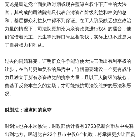
无论是民进党全面执政时期或现在蓝绿白权斗下产生的大法
官，其构成的司法院都只代表台湾资产阶级利益和冲突的总
和，基层群众利益从中得不到保证。在工人阶级缺乏独立政治
力量的情况下，司法院更加沦为亲资政党进行权斗的擂台，他
们假借着民主、民生等民粹口号互相攻伐，实际上也不过是为
了自身权力和利益。
过去的同婚释宪，证明群众斗争能迫使大法官做出有利平权的
让步，在当前更加复杂的局势中，迫切需要建设一个更有战斗
力且独立于所有亲资政党的抗争力量，且以工人阶级为核心，
奠基于反资本主义的立场，才可能抵抗司法院维护的恶法和恶
况。
财划法：强盗间的竞夺
财划法也在本次修法，财政部估计将有3753亿新台币从中央释
出到地方。民进党在22个县市中仅6个执政，将掌握更少让官员