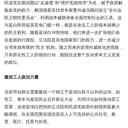
民进党近期试图以“反渗透”和“维护宪政秩序”为名，赋予政府解
散政党的权力，赖清德甚至找资本家曹兴诚当顾问设立“全社会
防卫韧性委员会”，利用战争威胁准备全面控制社会的工具。这
与蓝白阵营提高罢免门槛一样，都是在攻击工人阶级本就稀少
的民主权利。随着蓝绿白冲突持续，他们将进一步扩张他们各
自盘据的行政院、立法院及其他国家部门的权力，进一步减少
台湾本就有限的“民主”机制。随之而来的是滑向威权化的危险，
只有群众性工人阶级的行动，能阻抗这整个反动资本主义党派
的政坛。
建设工人政治力量
当前劳动群众需要建设一个独立于蓝绿白权斗以外的运动，由
劳工、青年与基层民众召开群众大会，共同讨论如何推动罢工
罢课，迫使蓝绿白把持的立法院和民进党政府向财团和富豪大
幅课税，在全国范围实现优质且人人可负担的公共住宅、教
育、医疗、托育与长照。