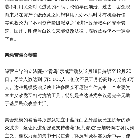
若不利用民众对民进党的不满，恐怕早已崩溃。过去，罢免权
向来只在资产阶级政党之间想利用民众不满时才有机会行使，
罢免权沦为了不同资产阶级派别之间进行政治权斗的安全管
道。因此，即使蓝白这次未能修改法律，腐败政客仍不一定会
下台。
亲绿营集会萎缩
绿营主导的立法院外“青鸟”示威活动从12月18日持续至12月20
日，尽管人数达到1万5,000人，但仍不及五月份高峰时期的3万
人。这种规模萎缩反映出许多民众不愿被当作其中一个主要资
本主义政党互相对抗的工具，特别是当这些党争议题完全无助
于基层民众改善生活。
集会规模的萎缩导致愿意独立于蓝绿白之外建设民主抗争的群
众减少，这让民进党强硬支持者藉“反共渗透”更加转向右翼民族
主义、要权力更加集中于民进党，将反对党标签为亲中共，使