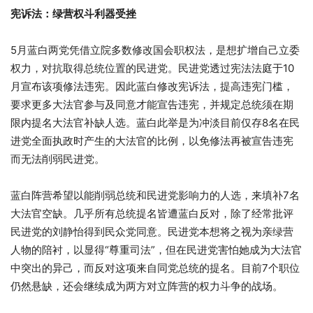
宪诉法：绿营权斗利器受挫
5月蓝白两党凭借立院多数修改国会职权法，是想扩增自己立委
权力，对抗取得总统位置的民进党。民进党透过宪法法庭于10
月宣布该项修法违宪。因此蓝白修改宪诉法，提高违宪门槛，
要求更多大法官参与及同意才能宣告违宪，并规定总统须在期
限内提名大法官补缺人选。蓝白此举是为冲淡目前仅存8名在民
进党全面执政时产生的大法官的比例，以免修法再被宣告违宪
而无法削弱民进党。
蓝白阵营希望以能削弱总统和民进党影响力的人选，来填补7名
大法官空缺。几乎所有总统提名皆遭蓝白反对，除了经常批评
民进党的刘静怡得到民众党同意。民进党本想将之视为亲绿营
人物的陪衬，以显得“尊重司法”，但在民进党害怕她成为大法官
中突出的异己，而反对这项来自同党总统的提名。目前7个职位
仍然悬缺，还会继续成为两方对立阵营的权力斗争的战场。