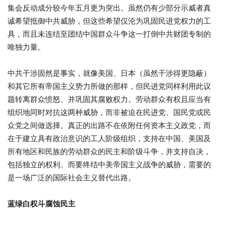
集会反动成分较今年五月更为突出。虽然仍有少部分示威者真
诚希望抵御中共威胁，但这些希望仅沦为巩固民进党权力的工
具，而且未连结至团结中国群众斗争这一打倒中共财团专制的
唯独力量。
中共干涉固然是事实，就像美国、日本（虽然干涉得更隐蔽）
和其它所有帝国主义势力所做的那样，但民进党同样利用此议
题转离群众愤怒、并巩固其腐败权力。劳动群众有权且应当有
组织地同时对抗这两种威胁，而非被迫在民进党、国民党或民
众党之间做选择。真正的出路不在依附任何资本主义政党，而
在于建立具有政治意识的工人阶级组织，支持在中国、美国及
所有地区和民族的劳动群众的民主和阶级斗争，并支持自决，
包括独立的权利。而要终结中美帝国主义战争的威胁，需要的
是一场广泛的国际社会主义替代出路。
蓝绿白权斗腐蚀民主