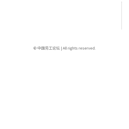
选择语言
🌏简体中文
🌏繁體中文
© 中国劳工论坛 | All rights reserved.