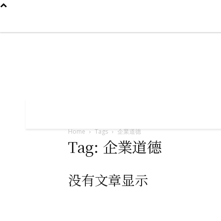
2026年8月6日
首页
我们是谁
新闻
中国大陆
国际
专题

首页
我们是谁
新闻
中国大陆
国
Home
Tags
企業道德
Tag: 企業道德
没有文章显示