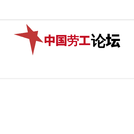
捐款
网店
✊加入我们
🌏繁體中文
论坛
中国劳工
际
专题
💰捐款
网店
✊加入我们
🌏繁體中文