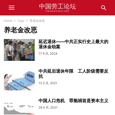
中国劳工论坛
Chinaworker.info
Home
Tags
养老金改恶
养老金改恶
延迟退休——中共正实行史上最大的
退休金劫案
17 9 月, 2024
中共延后退休年限 工人阶级需要反
抗
13 5 月, 2021
中国人口危机 罪魁祸首是资本主义
29 4 月, 2021