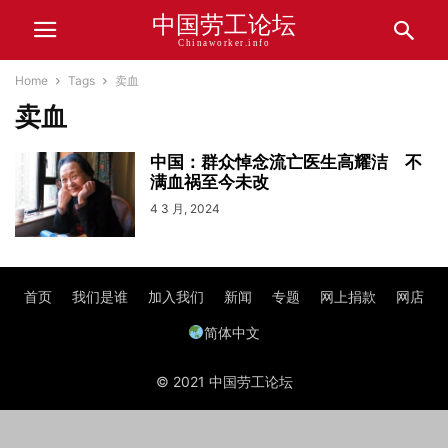
中国劳工论坛
Chinaworker.info
Home
Tags
卖血
卖血
中国：群众悼念流亡医生高耀洁 不
满血祸至今未改
4 3 月, 2024
首页
我们是谁
加入我们
新闻
专题
网上捐款
网店
简体中文
© 2021 中国劳工论坛