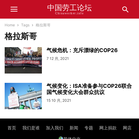
中国劳工论坛
Chinaworker.info
Home
Tags
格拉斯哥
格拉斯哥
气候危机：充斥漂绿的COP26
7 12 月, 2021
气候变化：ISA准备参与COP26联合
国气候变化大会群众抗议
15 10 月, 2021
首页
我们是谁
加入我们
新闻
专题
网上捐款
网店
简体中文