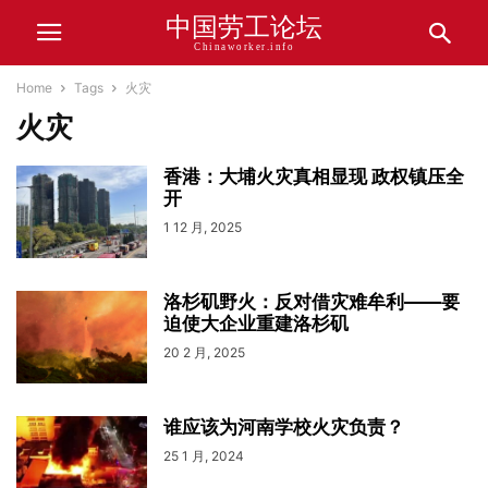
中国劳工论坛
Chinaworker.info
Home
Tags
火灾
火灾
香港：大埔火灾真相显现 政权镇压全
开
1 12 月, 2025
洛杉矶野火：反对借灾难牟利——要
迫使大企业重建洛杉矶
20 2 月, 2025
谁应该为河南学校火灾负责？
25 1 月, 2024