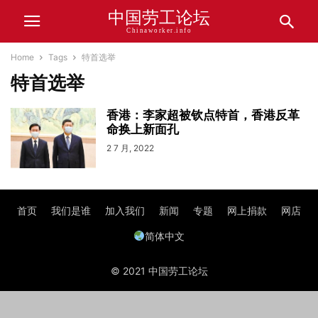
中国劳工论坛
Chinaworker.info
Home
Tags
特首选举
特首选举
香港：李家超被钦点特首，香港反革
命换上新面孔
2 7 月, 2022
首页
我们是谁
加入我们
新闻
专题
网上捐款
网店
简体中文
© 2021 中国劳工论坛