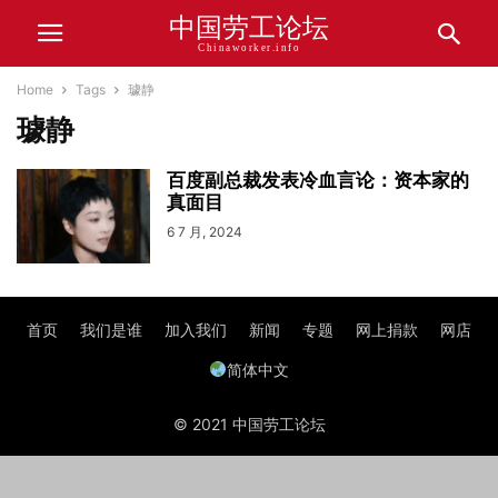
中国劳工论坛
Chinaworker.info
Home
Tags
璩静
璩静
百度副总裁发表冷血言论：资本家的
真面目
6 7 月, 2024
首页
我们是谁
加入我们
新闻
专题
网上捐款
网店
简体中文
© 2021 中国劳工论坛