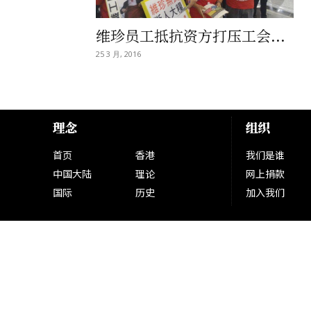
维珍员工抵抗资方打压工会...
25 3 月, 2016
理念
组织
首页
香港
我们是谁
中国大陆
理论
网上捐款
国际
历史
加入我们